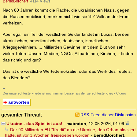
BerndBorchert
4114 Views
Nach 80 Jahren kommt die Rache, die ukrainischen Nazis, gegen
die Russen mobilisiert, merken nicht wie sie 'ihr' Volk an der Front
verheizen.
Aber egal, ein Teil der westlichen Gelder landet im Luxus, bei den
ukrainischen, amerikanischen, deutschen, israelischen
Kriegsgewinnlern, ... Milliarden Gewinne, mit dem Blut von sehr
vielen Toten. Unsere Medien, NGOs, Altparteinen, Kirchen, .. finden
das richtig und gut?
Das ist die westliche Wertedemokratie, oder das Werk des Teufels,
des Blenders?
--
Der ungerechteste Friede ist noch immer besser als der gerechteste Krieg - Cicero
antworten
gesamter Thread:
RSS-Feed dieser Diskussion
Ukraine - das Spiel ist aus!
-
mabraton
,
12.05.2026, 01:09
Der 90 Milliarden EU "Kredit" an die Ukraine, den Orban blockiert
hatte, ist vor 3 Wochen freigegeben worden
-
BerndBorchert
,