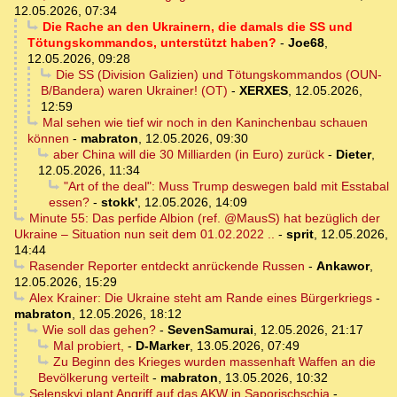
12.05.2026, 07:34
Die Rache an den Ukrainern, die damals die SS und
Tötungskommandos, unterstützt haben?
-
Joe68
,
12.05.2026, 09:28
Die SS (Division Galizien) und Tötungskommandos (OUN-
B/Bandera) waren Ukrainer! (OT)
-
XERXES
,
12.05.2026,
12:59
Mal sehen wie tief wir noch in den Kaninchenbau schauen
können
-
mabraton
,
12.05.2026, 09:30
aber China will die 30 Milliarden (in Euro) zurück
-
Dieter
,
12.05.2026, 11:34
"Art of the deal": Muss Trump deswegen bald mit Esstabal
essen?
-
stokk'
,
12.05.2026, 14:09
Minute 55: Das perfide Albion (ref. @MausS) hat bezüglich der
Ukraine – Situation nun seit dem 01.02.2022 ..
-
sprit
,
12.05.2026,
14:44
Rasender Reporter entdeckt anrückende Russen
-
Ankawor
,
12.05.2026, 15:29
Alex Krainer: Die Ukraine steht am Rande eines Bürgerkriegs
-
mabraton
,
12.05.2026, 18:12
Wie soll das gehen?
-
SevenSamurai
,
12.05.2026, 21:17
Mal probiert,
-
D-Marker
,
13.05.2026, 07:49
Zu Beginn des Krieges wurden massenhaft Waffen an die
Bevölkerung verteilt
-
mabraton
,
13.05.2026, 10:32
Selenskyi plant Angriff auf das AKW in Saporischschja
-