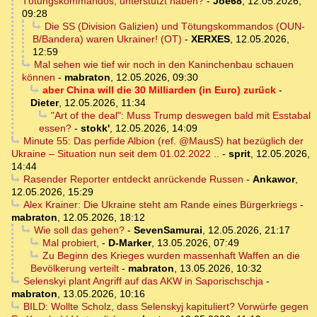
Tötungskommandos, unterstützt haben?
-
Joe68
,
12.05.2026,
09:28
Die SS (Division Galizien) und Tötungskommandos (OUN-
B/Bandera) waren Ukrainer! (OT)
-
XERXES
,
12.05.2026,
12:59
Mal sehen wie tief wir noch in den Kaninchenbau schauen
können
-
mabraton
,
12.05.2026, 09:30
aber China will die 30 Milliarden (in Euro) zurück
-
Dieter
,
12.05.2026, 11:34
"Art of the deal": Muss Trump deswegen bald mit Esstabal
essen?
-
stokk'
,
12.05.2026, 14:09
Minute 55: Das perfide Albion (ref. @MausS) hat bezüglich der
Ukraine – Situation nun seit dem 01.02.2022 ..
-
sprit
,
12.05.2026,
14:44
Rasender Reporter entdeckt anrückende Russen
-
Ankawor
,
12.05.2026, 15:29
Alex Krainer: Die Ukraine steht am Rande eines Bürgerkriegs
-
mabraton
,
12.05.2026, 18:12
Wie soll das gehen?
-
SevenSamurai
,
12.05.2026, 21:17
Mal probiert,
-
D-Marker
,
13.05.2026, 07:49
Zu Beginn des Krieges wurden massenhaft Waffen an die
Bevölkerung verteilt
-
mabraton
,
13.05.2026, 10:32
Selenskyi plant Angriff auf das AKW in Saporischschja
-
mabraton
,
13.05.2026, 10:16
BILD: Wollte Scholz, dass Selenskyj kapituliert? Vorwürfe gegen