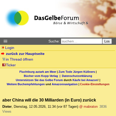
Suche:
Los
Login
zurück zur Hauptseite
in Thread öffnen
Ticker
Fluchtburg autark am Meer
|
Zum Tode Jürgen Küßners
|
Bücher vom Kopp-Verlag |
Datenschutzerklärung
Unterstützen Sie das Gelbe Forum
durch
Käufe bei Amazon
! |
Weitere Buchempfehlungen
und
Amazonnavigation
|
Cookie-Einstellungen
aber China will die 30 Milliarden (in Euro) zurück
Dieter
,
Dienstag, 12.05.2026, 11:34
(vor 87 Tagen)
@ mabraton
3836
Views