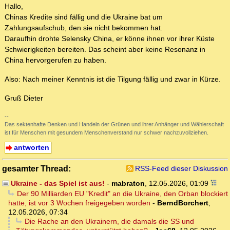
Hallo,
Chinas Kredite sind fällig und die Ukraine bat um
Zahlungsaufschub, den sie nicht bekommen hat.
Daraufhin drohte Selensky China, er könne ihnen vor ihrer Küste
Schwierigkeiten bereiten. Das scheint aber keine Resonanz in
China hervorgerufen zu haben.
Also: Nach meiner Kenntnis ist die Tilgung fällig und zwar in Kürze.
Gruß Dieter
--
Das sektenhafte Denken und Handeln der Grünen und ihrer Anhänger und Wählerschaft
ist für Menschen mit gesundem Menschenverstand nur schwer nachzuvollziehen.
antworten
gesamter Thread:
RSS-Feed dieser Diskussion
Ukraine - das Spiel ist aus!
-
mabraton
,
12.05.2026, 01:09
Der 90 Milliarden EU "Kredit" an die Ukraine, den Orban blockiert
hatte, ist vor 3 Wochen freigegeben worden
-
BerndBorchert
,
12.05.2026, 07:34
Die Rache an den Ukrainern, die damals die SS und