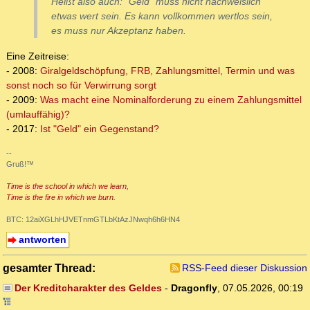
Heißt also auch: "Geld" muss nicht nachweislich
etwas wert sein. Es kann vollkommen wertlos sein,
es muss nur
Akzeptanz
haben.
Eine Zeitreise:
- 2008:
Giralgeldschöpfung, FRB, Zahlungsmittel, Termin und was
sonst noch so für Verwirrung sorgt
- 2009:
Was macht eine Nominalforderung zu einem Zahlungsmittel
(umlauffähig)?
- 2017:
Ist "Geld" ein Gegenstand?
--
Gruß!™
Time is the school in which we learn,
Time is the fire in which we burn.
BTC: 12aiXGLhHJVETnmGTLbKtAzJNwqh6h6HN4
antworten
gesamter Thread:
RSS-Feed dieser Diskussion
Der Kreditcharakter des Geldes
-
Dragonfly
,
07.05.2026, 00:19