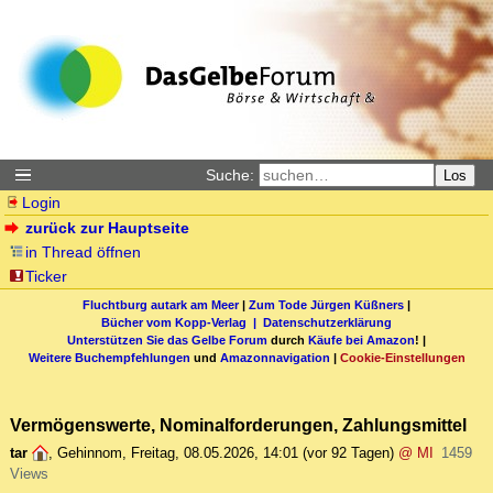
Suche:
Los
Login
zurück zur Hauptseite
in Thread öffnen
Ticker
Fluchtburg autark am Meer
|
Zum Tode Jürgen Küßners
|
Bücher vom Kopp-Verlag |
Datenschutzerklärung
Unterstützen Sie das Gelbe Forum
durch
Käufe bei Amazon
! |
Weitere Buchempfehlungen
und
Amazonnavigation
|
Cookie-Einstellungen
Vermögenswerte, Nominalforderungen, Zahlungsmittel
tar
,
Gehinnom
,
Freitag, 08.05.2026, 14:01
(vor 92 Tagen)
@ MI
1459
Views