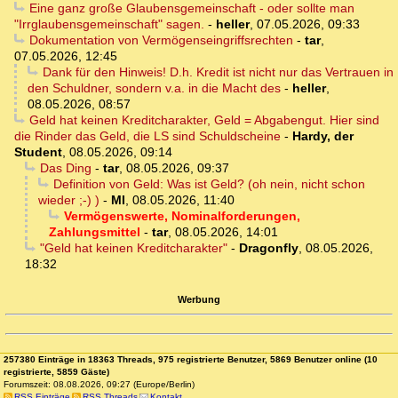
Eine ganz große Glaubensgemeinschaft - oder sollte man
"Irrglaubensgemeinschaft" sagen.
-
heller
,
07.05.2026, 09:33
Dokumentation von Vermögenseingriffsrechten
-
tar
,
07.05.2026, 12:45
Dank für den Hinweis! D.h. Kredit ist nicht nur das Vertrauen in
den Schuldner, sondern v.a. in die Macht des
-
heller
,
08.05.2026, 08:57
Geld hat keinen Kreditcharakter, Geld = Abgabengut. Hier sind
die Rinder das Geld, die LS sind Schuldscheine
-
Hardy, der
Student
,
08.05.2026, 09:14
Das Ding
-
tar
,
08.05.2026, 09:37
Definition von Geld: Was ist Geld? (oh nein, nicht schon
wieder ;-) )
-
MI
,
08.05.2026, 11:40
Vermögenswerte, Nominalforderungen,
Zahlungsmittel
-
tar
,
08.05.2026, 14:01
"Geld hat keinen Kreditcharakter"
-
Dragonfly
,
08.05.2026,
18:32
Werbung
257380 Einträge in 18363 Threads, 975 registrierte Benutzer, 5869 Benutzer online (10
registrierte, 5859 Gäste)
Forumszeit: 08.08.2026, 09:27 (Europe/Berlin)
RSS Einträge
RSS Threads
Kontakt