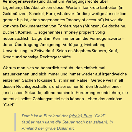
Vermögenswerte
(und damit um Verfügungsrechte über
Eigentum). Die Abstraktion dieser Werte in konkrete Einheiten (in
Goldmünzen, Schekel, Euro, whatever für die jeweilige Jurisdiktion
gerade hip ist, eben sogenanntes "money of account") ist wie die
konkrete Dokumentation von Forderungen (Münzen, Geldscheine,
Bücher, Konten, ... sogenanntes "money proper") völlig
nebensächlich. Es geht im Kern immer um die Vermögenswerte -
deren Übertragung, Aneignung, Verfügung, Eintreibung,
Umverteilung im Zeitverlauf. Seien es Abgaben/Steuern, Kauf,
Kredit und sonstige Rechtsgeschäfte.
Warum man sich so beharrlich sträubt, das einfach mal
anzuerkennen und sich immer und immer wieder auf irgendwelche
einzelnen Sachen fokussiert, ist mir ein Rätsel. Gerade weil in all
diesen Rechtsgeschäften, und sei es nur für den Bruchteil einer
juristischen Sekunde, offene nominelle Forderungen entstehen, die
potentiell selbst Zahlungsmittel sein können - eben das ominöse
"Geld".
Damit ist in Euroland der
(girale) Euro
"Geld"
(außer man kann die Steuer noch bar zahlen), in
Amiland der girale Dollar etc..