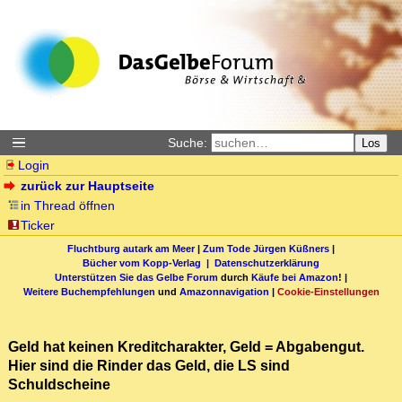
Suche:
Los
Login
zurück zur Hauptseite
in Thread öffnen
Ticker
Fluchtburg autark am Meer
|
Zum Tode Jürgen Küßners
|
Bücher vom Kopp-Verlag |
Datenschutzerklärung
Unterstützen Sie das Gelbe Forum
durch
Käufe bei Amazon
! |
Weitere Buchempfehlungen
und
Amazonnavigation
|
Cookie-Einstellungen
Geld hat keinen Kreditcharakter, Geld = Abgabengut.
Hier sind die Rinder das Geld, die LS sind
Schuldscheine