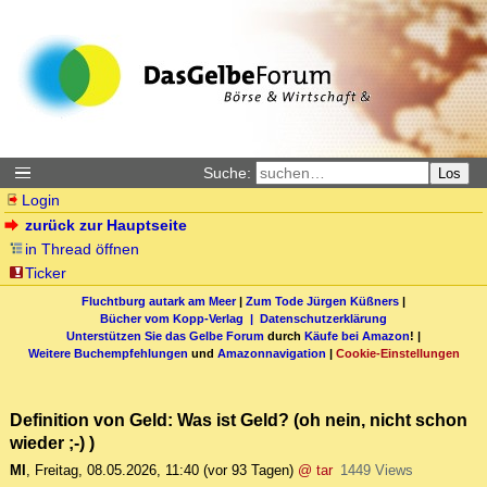
Suche:
Los
Login
zurück zur Hauptseite
in Thread öffnen
Ticker
Fluchtburg autark am Meer
|
Zum Tode Jürgen Küßners
|
Bücher vom Kopp-Verlag |
Datenschutzerklärung
Unterstützen Sie das Gelbe Forum
durch
Käufe bei Amazon
! |
Weitere Buchempfehlungen
und
Amazonnavigation
|
Cookie-Einstellungen
Definition von Geld: Was ist Geld? (oh nein, nicht schon
wieder ;-) )
MI
,
Freitag, 08.05.2026, 11:40
(vor 93 Tagen)
@ tar
1449 Views