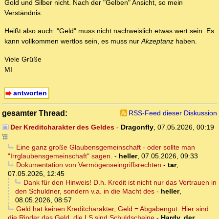
Gold und Silber nicht. Nach der "Gelben" Ansicht, so mein
Verständnis.
Heißt also auch: "Geld" muss nicht nachweislich etwas wert sein. Es
kann vollkommen wertlos sein, es muss nur
Akzeptanz
haben.
Viele Grüße
MI
antworten
gesamter Thread:
RSS-Feed dieser Diskussion
Der Kreditcharakter des Geldes
-
Dragonfly
,
07.05.2026, 00:19
Eine ganz große Glaubensgemeinschaft - oder sollte man
"Irrglaubensgemeinschaft" sagen.
-
heller
,
07.05.2026, 09:33
Dokumentation von Vermögenseingriffsrechten
-
tar
,
07.05.2026, 12:45
Dank für den Hinweis! D.h. Kredit ist nicht nur das Vertrauen in
den Schuldner, sondern v.a. in die Macht des
-
heller
,
08.05.2026, 08:57
Geld hat keinen Kreditcharakter, Geld = Abgabengut. Hier sind
die Rinder das Geld, die LS sind Schuldscheine
-
Hardy, der