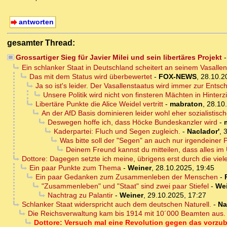
antworten
gesamter Thread:
Grossartiger Sieg für Javier Milei und sein libertäres Projekt
Ein schlanker Staat in Deutschland scheitert an seinem Vasallen
Das mit dem Status wird überbewertet
-
FOX-NEWS
,
28.10.2
Ja so ist's leider. Der Vasallenstaatus wird immer zur Entschu
Unsere Politik wird nicht von finsteren Mächten in Hinter
Libertäre Punkte die Alice Weidel vertritt
-
mabraton
,
28.10
An der AfD Basis dominieren leider wohl eher sozialistisc
Deswegen hoffe ich, dass Höcke Bundeskanzler wird
-
Kaderpartei: Fluch und Segen zugleich.
-
Naclador'
,
3
Was bitte soll der "Segen" an auch nur irgendeiner 
Deinem Freund kannst du mitteilen, dass alles im U
Dottore: Dagegen setzte ich meine, übrigens erst durch die vi
Ein paar Punkte zum Thema
-
Weiner
,
28.10.2025, 19:45
Ein paar Gedanken zum Zusammenleben der Menschen
-
"Zusammenleben" und "Staat" sind zwei paar Stiefel
-
We
Nachtrag zu Palantir
-
Weiner
,
29.10.2025, 17:27
Schlanker Staat widerspricht auch dem deutschen Naturell.
-
Na
Die Reichsverwaltung kam bis 1914 mit 10´000 Beamten aus.
Dottore: Versuch mal eine Revolution gegen das vorzu