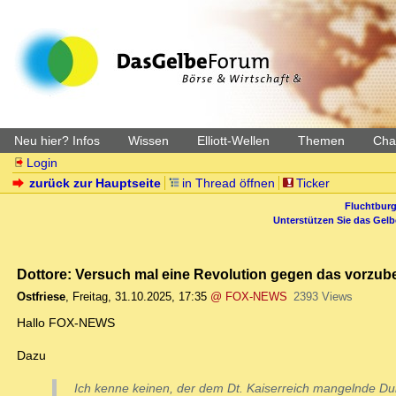
Neu hier? Infos
Wissen
Elliott-Wellen
Themen
Char
Login
zurück zur Hauptseite
in Thread öffnen
Ticker
Fluchtburg
Unterstützen Sie das Gel
Dottore: Versuch mal eine Revolution gegen das vorzub
Ostfriese
,
Freitag, 31.10.2025, 17:35
@ FOX-NEWS
2393 Views
Hallo FOX-NEWS
Dazu
Ich kenne keinen, der dem Dt. Kaiserreich mangelnde Dur