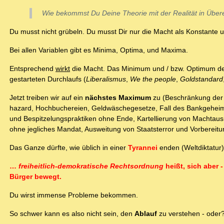
Wie bekommst Du Deine Theorie mit der Realität in Übe
Du musst nicht grübeln. Du musst Dir nur die Macht als Konstante u
Bei allen Variablen gibt es Minima, Optima, und Maxima.
Entsprechend
wirkt
die Macht. Das Minimum und / bzw. Optimum de
gestarteten Durchlaufs (
Liberalismus
,
We the people
,
Goldstandard
Jetzt treiben wir auf ein
nächstes Maximum
zu (Beschränkung der b
hazard, Hochbuchereien, Geldwäschegesetze, Fall des Bankgehei
und Bespitzelungspraktiken ohne Ende, Kartellierung von Machtausüb
ohne jegliches Mandat, Ausweitung von Staatsterror und Vorbereitun
Das Ganze dürfte, wie üblich in einer
Tyrannei
enden (Weltdiktatur)
…
freiheitlich-demokratische Rechtsordnung
heißt, sich aber 
Bürger bewegt.
Du wirst immense Probleme bekommen.
So schwer kann es also nicht sein, den
Ablauf
zu verstehen - oder