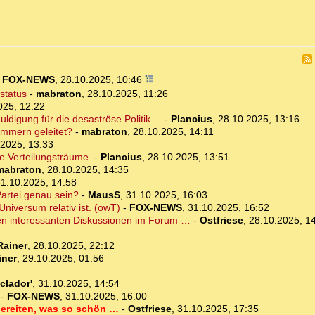
-
FOX-NEWS
,
28.10.2025, 10:46
status
-
mabraton
,
28.10.2025, 11:26
025, 12:22
ldigung für die desaströse Politik ...
-
Plancius
,
28.10.2025, 13:16
zimmern geleitet?
-
mabraton
,
28.10.2025, 14:11
.2025, 13:33
he Verteilungsträume.
-
Plancius
,
28.10.2025, 13:51
mabraton
,
28.10.2025, 14:35
1.10.2025, 14:58
Partei genau sein?
-
MausS
,
31.10.2025, 16:03
niversum relativ ist. (owT)
-
FOX-NEWS
,
31.10.2025, 16:52
elen interessanten Diskussionen im Forum …
-
Ostfriese
,
28.10.2025, 1
Rainer
,
28.10.2025, 22:12
iner
,
29.10.2025, 01:56
clador'
,
31.10.2025, 14:54
-
FOX-NEWS
,
31.10.2025, 16:00
bereiten, was so schön …
-
Ostfriese
,
31.10.2025, 17:35