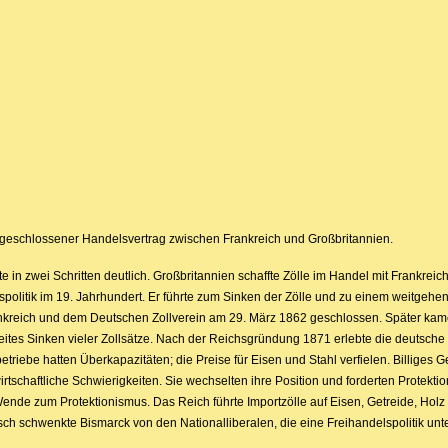
geschlossener Handelsvertrag zwischen Frankreich und Großbritannien.
te in zwei Schritten deutlich. Großbritannien schaffte Zölle im Handel mit Frankreic
aftspolitik im 19. Jahrhundert. Er führte zum Sinken der Zölle und zu einem weitgeh
kreich und dem Deutschen Zollverein am 29. März 1862 geschlossen. Später kam
eites Sinken vieler Zollsätze. Nach der Reichsgründung 1871 erlebte die deutsche 
ebe hatten Überkapazitäten; die Preise für Eisen und Stahl verfielen. Billiges G
tschaftliche Schwierigkeiten. Sie wechselten ihre Position und forderten Protektio
Wende zum Protektionismus. Das Reich führte Importzölle auf Eisen, Getreide, Holz
h schwenkte Bismarck von den Nationalliberalen, die eine Freihandelspolitik unter