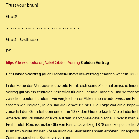
Trust your brain!
Gruß!
~ ~ ~ ~ ~ ~ ~ ~ ~ ~ ~ ~ ~ ~ ~ ~ ~ ~ ~ ~
Gruß - Ostfriese
PS
https://de.wikipedia.org/wiki/Cobden-Vertrag
Cobden-Vertrag
Der
Cobden-Vertrag
(auch
Cobden-Chevalier-Vertrag
genannt) war ein 1860 
In der Folge des Vertrages reduzierte Frankreich seine Zölle auf britische Impor
Vertrag gilt als ein zentrales Kernstück für eine liberale Handels- und Wirtsch
zwischen beiden Ländern. Ein vergleichbares Abkommen wurde zwischen Fran
Staaten wie Belgien, Italien und die Schweiz hinzu. Die Folge war ein europaw
zunächst den Gründerboom und dann 1873 den Gründerkrach. Viele Industriebetri
Amerika und Russland drückte auf den Markt, viele ostelbische Junker hatten wir
Freihandel. Reichskanzler Otto von Bismarck vollzog 1878 eine zollpolitische 
Bismarck wollte mit den Zöllen auch die Staatseinnahmen erhöhen. Innenpolitisc
Zentrumspartei und Konservativen um.