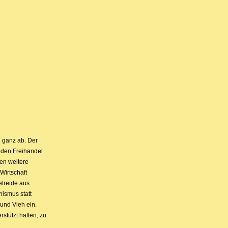
h ganz ab. Der
enden Freihandel
en weitere
Wirtschaft
etreide aus
nismus statt
 und Vieh ein.
stützt hatten, zu