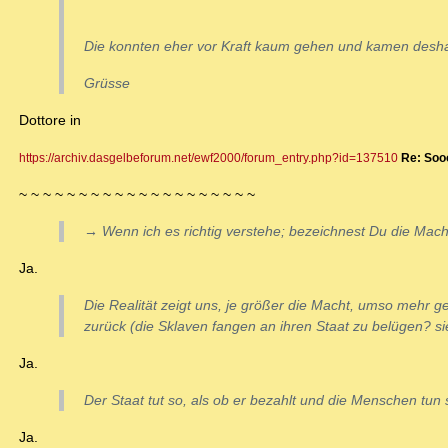
Die konnten eher vor Kraft kaum gehen und kamen des
Grüsse
Dottore in
https://archiv.dasgelbeforum.net/ewf2000/forum_entry.php?id=137510
Re: Soo
~ ~ ~ ~ ~ ~ ~ ~ ~ ~ ~ ~ ~ ~ ~ ~ ~ ~ ~ ~
→ Wenn ich es richtig verstehe; bezeichnest Du die Macht
Ja.
Die Realität zeigt uns, je größer die Macht, umso mehr g
zurück (die Sklaven fangen an ihren Staat zu belügen? sie
Ja.
Der Staat tut so, als ob er bezahlt und die Menschen tun 
Ja.