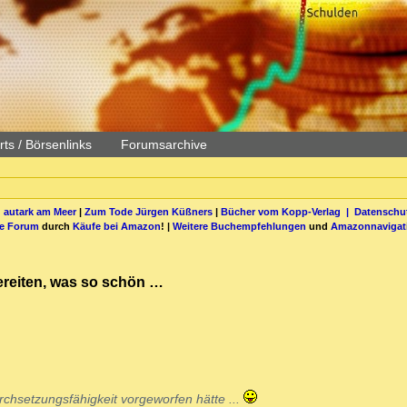
ts / Börsenlinks
Forumsarchive
 autark am Meer
|
Zum Tode Jürgen Küßners
|
Bücher vom Kopp-Verlag |
Datenschut
be Forum
durch
Käufe bei Amazon
! |
Weitere Buchempfehlungen
und
Amazonnavigat
ereiten, was so schön …
chsetzungsfähigkeit vorgeworfen hätte ...