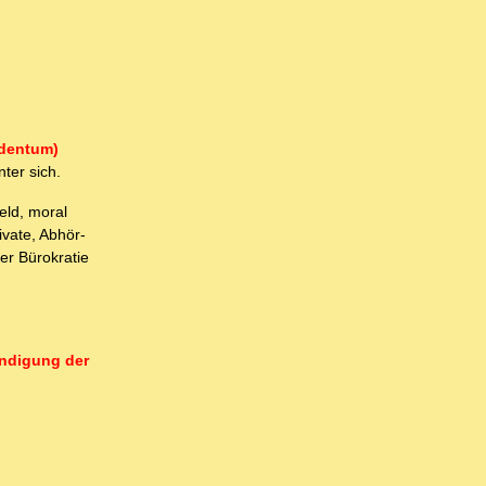
dentum)
nter sich.
eld, moral
vate, Abhör-
er Bürokratie
ündigung der