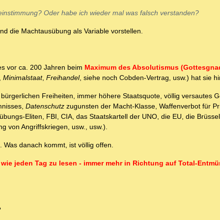
reinstimmung? Oder habe ich wieder mal was falsch verstanden?
nd die Machtausübung als Variable vorstellen.
s vor ca. 200 Jahren beim
Maximum des Absolutismus (Gottesgna
,
Minimalstaat
,
Freihandel
, siehe noch Cobden-Vertrag, usw.) hat sie hi
ürgerlichen Freiheiten, immer höhere Staatsquote, völlig versautes G
mnisses,
Datenschutz
zugunsten der Macht-Klasse, Waffenverbot für Pri
ungs-Eliten, FBI, CIA, das Staatskartell der UNO, die EU, die Brüssel
g von Angriffskriegen, usw., usw.).
. Was danach kommt, ist völlig offen.
- wie jeden Tag zu lesen - immer mehr in Richtung auf Total-Entm
?