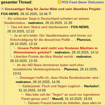
gesamter Thread:
RSS-Feed dieser Diskussion
Grossartiger Sieg für Javier Milei und sein libertäres Projekt
-
FOX-NEWS
,
28.10.2025, 10:46
Ein schlanker Staat in Deutschland scheitert an seinem
Vasallenstatus
-
mabraton
,
28.10.2025, 11:26
Das mit dem Status wird überbewertet
-
FOX-NEWS
,
28.10.2025, 12:22
Ja so ist's leider. Der Vasallenstaatus wird immer zur
Entschuldigung für die desaströse Politik ...
-
Plancius
,
28.10.2025, 13:16
Unsere Politik wird nicht von finsteren Mächten in
Hinterzimmern geleitet?
-
mabraton
,
28.10.2025, 14:11
Libertäre Punkte die Alice Weidel vertritt
-
mabraton
,
28.10.2025, 13:33
An der AfD Basis dominieren leider wohl eher
sozialistische Verteilungsträume.
-
Plancius
,
28.10.2025,
13:51
Deswegen hoffe ich, dass Höcke Bundeskanzler wird
-
mabraton
,
28.10.2025, 14:35
Kaderpartei: Fluch und Segen zugleich.
-
Naclador'
,
31.10.2025, 14:58
Was bitte soll der "Segen" an auch nur irgendeiner
Partei genau sein?
-
MausS
,
31.10.2025, 16:03
Deinem Freund kannst du mitteilen, dass alles im