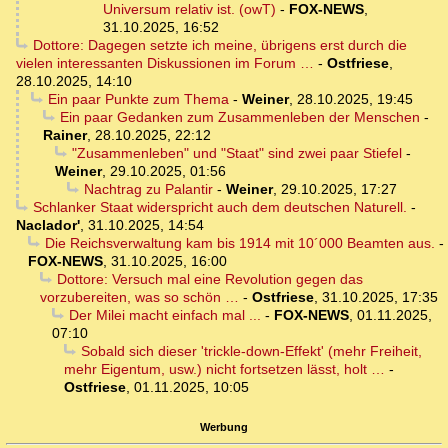
Universum relativ ist. (owT)
-
FOX-NEWS
,
31.10.2025, 16:52
Dottore: Dagegen setzte ich meine, übrigens erst durch die
vielen interessanten Diskussionen im Forum …
-
Ostfriese
,
28.10.2025, 14:10
Ein paar Punkte zum Thema
-
Weiner
,
28.10.2025, 19:45
Ein paar Gedanken zum Zusammenleben der Menschen
-
Rainer
,
28.10.2025, 22:12
"Zusammenleben" und "Staat" sind zwei paar Stiefel
-
Weiner
,
29.10.2025, 01:56
Nachtrag zu Palantir
-
Weiner
,
29.10.2025, 17:27
Schlanker Staat widerspricht auch dem deutschen Naturell.
-
Naclador'
,
31.10.2025, 14:54
Die Reichsverwaltung kam bis 1914 mit 10´000 Beamten aus.
-
FOX-NEWS
,
31.10.2025, 16:00
Dottore: Versuch mal eine Revolution gegen das
vorzubereiten, was so schön …
-
Ostfriese
,
31.10.2025, 17:35
Der Milei macht einfach mal ...
-
FOX-NEWS
,
01.11.2025,
07:10
Sobald sich dieser 'trickle-down-Effekt' (mehr Freiheit,
mehr Eigentum, usw.) nicht fortsetzen lässt, holt …
-
Ostfriese
,
01.11.2025, 10:05
Werbung