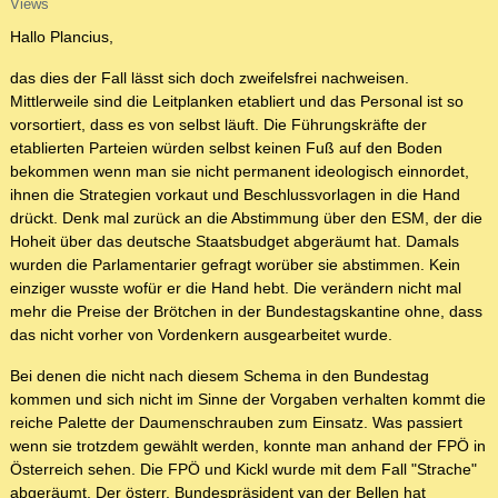
Views
Hallo Plancius,
das dies der Fall lässt sich doch zweifelsfrei nachweisen.
Mittlerweile sind die Leitplanken etabliert und das Personal ist so
vorsortiert, dass es von selbst läuft. Die Führungskräfte der
etablierten Parteien würden selbst keinen Fuß auf den Boden
bekommen wenn man sie nicht permanent ideologisch einnordet,
ihnen die Strategien vorkaut und Beschlussvorlagen in die Hand
drückt. Denk mal zurück an die Abstimmung über den ESM, der die
Hoheit über das deutsche Staatsbudget abgeräumt hat. Damals
wurden die Parlamentarier gefragt worüber sie abstimmen. Kein
einziger wusste wofür er die Hand hebt. Die verändern nicht mal
mehr die Preise der Brötchen in der Bundestagskantine ohne, dass
das nicht vorher von Vordenkern ausgearbeitet wurde.
Bei denen die nicht nach diesem Schema in den Bundestag
kommen und sich nicht im Sinne der Vorgaben verhalten kommt die
reiche Palette der Daumenschrauben zum Einsatz. Was passiert
wenn sie trotzdem gewählt werden, konnte man anhand der FPÖ in
Österreich sehen. Die FPÖ und Kickl wurde mit dem Fall "Strache"
abgeräumt. Der österr. Bundespräsident van der Bellen hat