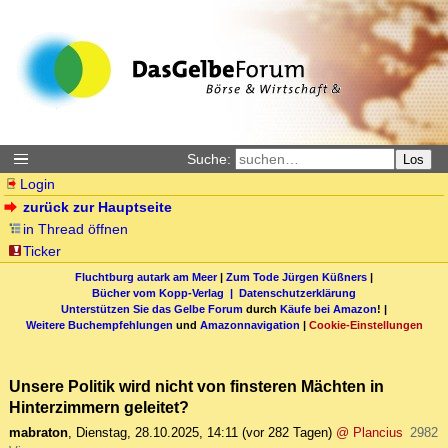
Suche:
Los
Login
zurück zur Hauptseite
in Thread öffnen
Ticker
Fluchtburg autark am Meer
|
Zum Tode Jürgen Küßners
|
Bücher vom Kopp-Verlag |
Datenschutzerklärung
Unterstützen Sie das Gelbe Forum
durch
Käufe bei Amazon
! |
Weitere Buchempfehlungen
und
Amazonnavigation
|
Cookie-Einstellungen
Unsere Politik wird nicht von finsteren Mächten in
Hinterzimmern geleitet?
mabraton
,
Dienstag, 28.10.2025, 14:11
(vor 282 Tagen)
@ Plancius
2982