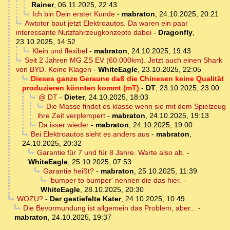
Rainer
,
06.11.2025, 22:43
Ich bin Dein erster Kunde
-
mabraton
,
24.10.2025, 20:21
Awtotor baut jetzt Elektroautos. Da waren ein paar
interessante Nutzfahrzeugkonzepte dabei
-
Dragonfly
,
23.10.2025, 14:52
Klein und flexibel
-
mabraton
,
24.10.2025, 19:43
Seit 2 Jahren MG ZS EV (60.000km). Jetzt auch einen Shark
von BYD. Keine Klagen
-
WhiteEagle
,
23.10.2025, 22:05
Dieses ganze Geraune daß die Chinesen keine Qualität
produzieren könnten kommt (mT)
-
DT
,
23.10.2025, 23:00
@ DT
-
Dieter
,
24.10.2025, 18:03
Die Masse findet es klasse wenn sie mit dem Spielzeug
ihre Zeit verplempert
-
mabraton
,
24.10.2025, 19:13
Da isser wieder
-
mabraton
,
24.10.2025, 19:00
Bei Elektroautos sieht es anders aus
-
mabraton
,
24.10.2025, 20:32
Garantie für 7 und für 8 Jahre. Warte also ab.
-
WhiteEagle
,
25.10.2025, 07:53
Garantie heißt?
-
mabraton
,
25.10.2025, 11:39
'bumper to bumper' nennen die das hier.
-
WhiteEagle
,
28.10.2025, 20:30
WOZU?
-
Der gestiefelte Kater
,
24.10.2025, 10:49
Die Bevormundung ist allgemein das Problem, aber...
-
mabraton
,
24.10.2025, 19:37