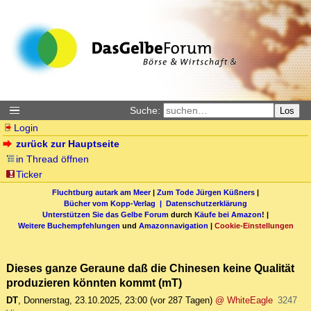
Suche:
Los
Login
zurück zur Hauptseite
in Thread öffnen
Ticker
Fluchtburg autark am Meer
|
Zum Tode Jürgen Küßners
|
Bücher vom Kopp-Verlag |
Datenschutzerklärung
Unterstützen Sie das Gelbe Forum
durch
Käufe bei Amazon
! |
Weitere Buchempfehlungen
und
Amazonnavigation
|
Cookie-Einstellungen
Dieses ganze Geraune daß die Chinesen keine Qualität
produzieren könnten kommt (mT)
DT
,
Donnerstag, 23.10.2025, 23:00
(vor 287 Tagen)
@ WhiteEagle
3247