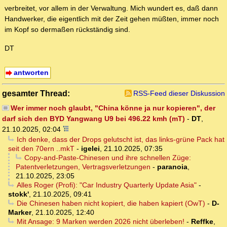
verbreitet, vor allem in der Verwaltung. Mich wundert es, daß dann
Handwerker, die eigentlich mit der Zeit gehen müßten, immer noch
im Kopf so dermaßen rückständig sind.
DT
antworten
gesamter Thread:
RSS-Feed dieser Diskussion
Wer immer noch glaubt, "China könne ja nur kopieren", der
darf sich den BYD Yangwang U9 bei 496.22 kmh (mT)
-
DT
,
21.10.2025, 02:04
Ich denke, dass der Drops gelutscht ist, das links-grüne Pack hat
seit den 70ern ..mkT
-
igelei
,
21.10.2025, 07:35
Copy-and-Paste-Chinesen und ihre schnellen Züge:
Patentverletzungen, Vertragsverletzungen
-
paranoia
,
21.10.2025, 23:05
Alles Roger (Profi): "Car Industry Quarterly Update Asia"
-
stokk'
,
21.10.2025, 09:41
Die Chinesen haben nicht kopiert, die haben kapiert (OwT)
-
D-
Marker
,
21.10.2025, 12:40
Mit Ansage: 9 Marken werden 2026 nicht überleben!
-
Reffke
,