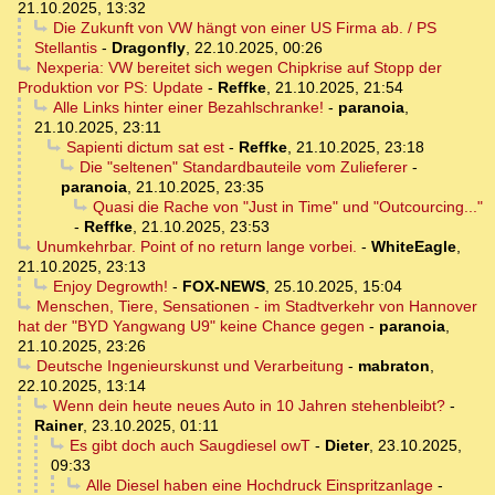
21.10.2025, 13:32
Die Zukunft von VW hängt von einer US Firma ab. / PS
Stellantis
-
Dragonfly
,
22.10.2025, 00:26
Nexperia: VW bereitet sich wegen Chipkrise auf Stopp der
Produktion vor PS: Update
-
Reffke
,
21.10.2025, 21:54
Alle Links hinter einer Bezahlschranke!
-
paranoia
,
21.10.2025, 23:11
Sapienti dictum sat est
-
Reffke
,
21.10.2025, 23:18
Die "seltenen" Standardbauteile vom Zulieferer
-
paranoia
,
21.10.2025, 23:35
Quasi die Rache von "Just in Time" und "Outcourcing..."
-
Reffke
,
21.10.2025, 23:53
Unumkehrbar. Point of no return lange vorbei.
-
WhiteEagle
,
21.10.2025, 23:13
Enjoy Degrowth!
-
FOX-NEWS
,
25.10.2025, 15:04
Menschen, Tiere, Sensationen - im Stadtverkehr von Hannover
hat der "BYD Yangwang U9" keine Chance gegen
-
paranoia
,
21.10.2025, 23:26
Deutsche Ingenieurskunst und Verarbeitung
-
mabraton
,
22.10.2025, 13:14
Wenn dein heute neues Auto in 10 Jahren stehenbleibt?
-
Rainer
,
23.10.2025, 01:11
Es gibt doch auch Saugdiesel owT
-
Dieter
,
23.10.2025,
09:33
Alle Diesel haben eine Hochdruck Einspritzanlage
-