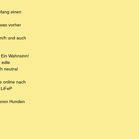
nfang einen
 was vorher
 km/h und auch
 Ein Wahnsinn!
 edle
ch neutral
e online nach
e LiFeP
seren Hunden