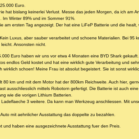
 25.000 Euro.
erie hat bislang keinerlei Verlust. Messe das jeden Morgen, da ich am A
nd. Im Winter 89% und im Sommer 91%.
e am ersten Tag angezeigt. Der hat eine LiFeP Batterie und die healt,
s. Kein Luxus, aber sauber verarbeitet und schoene Materialien. Bei 95
leicht. Ansonsten nicht.
.000 Euro haben wir uns vor etwa 4 Monaten eine BYD Shark gekauft.
os endlos Geld kostet und hat eine wirklich gute Verarbeitung und sehr
 wirklich schoen! Meine Frau ist absolut begeistert. Sie ist sonst wirkli
elt 80 km und mit dem Motor hat der 800km Reichweite. Auch hier, gern
t ausschliesslich mittels Robotorn gefertigt. Die Batterie ist auch ein
ang wie die vorigen Lithium Batterien.
r Ladeflaeche 3 weitere. Da kann man Werkzeug anschliessen. Mit un
s Auto mit aehnlicher Ausstattung das doppelte zu bezahlen.
tet und haben eine ausgezeichnete Ausstattung fuer den Preis.