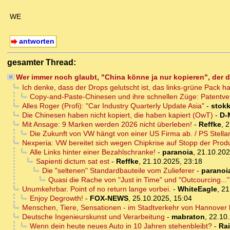
WE
antworten
gesamter Thread:
Wer immer noch glaubt, "China könne ja nur kopieren", der 
Ich denke, dass der Drops gelutscht ist, das links-grüne Pack h
Copy-and-Paste-Chinesen und ihre schnellen Züge: Patentve
Alles Roger (Profi): "Car Industry Quarterly Update Asia"
-
stokk
Die Chinesen haben nicht kopiert, die haben kapiert (OwT)
-
D-
Mit Ansage: 9 Marken werden 2026 nicht überleben!
-
Reffke
,
2
Die Zukunft von VW hängt von einer US Firma ab. / PS Stellan
Nexperia: VW bereitet sich wegen Chipkrise auf Stopp der Prod
Alle Links hinter einer Bezahlschranke!
-
paranoia
,
21.10.202
Sapienti dictum sat est
-
Reffke
,
21.10.2025, 23:18
Die "seltenen" Standardbauteile vom Zulieferer
-
paranoi
Quasi die Rache von "Just in Time" und "Outcourcing..."
Unumkehrbar. Point of no return lange vorbei.
-
WhiteEagle
,
21
Enjoy Degrowth!
-
FOX-NEWS
,
25.10.2025, 15:04
Menschen, Tiere, Sensationen - im Stadtverkehr von Hannove
Deutsche Ingenieurskunst und Verarbeitung
-
mabraton
,
22.10.
Wenn dein heute neues Auto in 10 Jahren stehenbleibt?
-
Rai