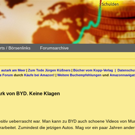
ts / Börsenlinks
Forumsarchive
 autark am Meer
|
Zum Tode Jürgen Küßners
|
Bücher vom Kopp-Verlag |
Datenschut
be Forum
durch
Käufe bei Amazon
! |
Weitere Buchempfehlungen
und
Amazonnavigat
hark von BYD. Keine Klagen
 positiv ueberrascht war. Man kann zu BYD auch schoene Videos von Mu
verarbeitet. Zumindest die jetzigen Autos. Mag vor ein paar Jahren and