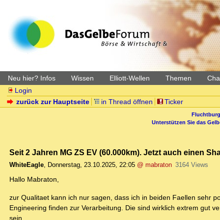
Neu hier? Infos
Wissen
Elliott-Wellen
Themen
Char
Login
zurück zur Hauptseite
in Thread öffnen
Ticker
Fluchtburg
Unterstützen Sie das Gel
Seit 2 Jahren MG ZS EV (60.000km). Jetzt auch einen S
WhiteEagle
,
Donnerstag, 23.10.2025, 22:05
@ mabraton
3164 Views
Hallo Mabraton,
zur Qualitaet kann ich nur sagen, dass ich in beiden Faellen sehr
Engineering finden zur Verarbeitung. Die sind wirklich extrem gut 
sein.