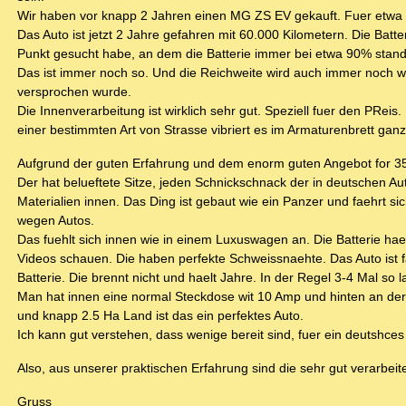
Wir haben vor knapp 2 Jahren einen MG ZS EV gekauft. Fuer etwa
Das Auto ist jetzt 2 Jahre gefahren mit 60.000 Kilometern. Die Batt
Punkt gesucht habe, an dem die Batterie immer bei etwa 90% sta
Das ist immer noch so. Und die Reichweite wird auch immer noch wi
versprochen wurde.
Die Innenverarbeitung ist wirklich sehr gut. Speziell fuer den PRei
einer bestimmten Art von Strasse vibriert es im Armaturenbrett ganz 
Aufgrund der guten Erfahrung und dem enorm guten Angebot for 35
Der hat belueftete Sitze, jeden Schnickschnack der in deutschen Aut
Materialien innen. Das Ding ist gebaut wie ein Panzer und faehrt sich
wegen Autos.
Das fuehlt sich innen wie in einem Luxuswagen an. Die Batterie ha
Videos schauen. Die haben perfekte Schweissnaehte. Das Auto ist fas
Batterie. Die brennt nicht und haelt Jahre. In der Regel 3-4 Mal so l
Man hat innen eine normal Steckdose wit 10 Amp und hinten an de
und knapp 2.5 Ha Land ist das ein perfektes Auto.
Ich kann gut verstehen, dass wenige bereit sind, fuer ein deutshce
Also, aus unserer praktischen Erfahrung sind die sehr gut verarbei
Gruss