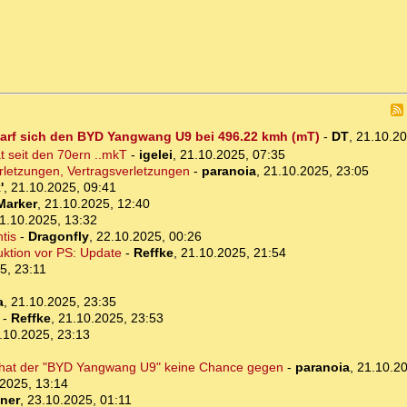
darf sich den BYD Yangwang U9 bei 496.22 kmh (mT)
-
DT
,
21.10.2
at seit den 70ern ..mkT
-
igelei
,
21.10.2025, 07:35
rletzungen, Vertragsverletzungen
-
paranoia
,
21.10.2025, 23:05
'
,
21.10.2025, 09:41
Marker
,
21.10.2025, 12:40
1.10.2025, 13:32
tis
-
Dragonfly
,
22.10.2025, 00:26
uktion vor PS: Update
-
Reffke
,
21.10.2025, 21:54
5, 23:11
a
,
21.10.2025, 23:35
-
Reffke
,
21.10.2025, 23:53
.10.2025, 23:13
r hat der "BYD Yangwang U9" keine Chance gegen
-
paranoia
,
21.10.20
2025, 13:14
ner
,
23.10.2025, 01:11