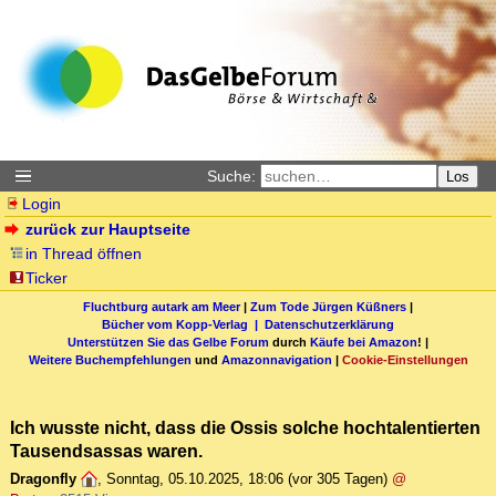
Suche:
Los
Login
zurück zur Hauptseite
in Thread öffnen
Ticker
Fluchtburg autark am Meer
|
Zum Tode Jürgen Küßners
|
Bücher vom Kopp-Verlag |
Datenschutzerklärung
Unterstützen Sie das Gelbe Forum
durch
Käufe bei Amazon
! |
Weitere Buchempfehlungen
und
Amazonnavigation
|
Cookie-Einstellungen
Ich wusste nicht, dass die Ossis solche hochtalentierten
Tausendsassas waren.
Dragonfly
,
Sonntag, 05.10.2025, 18:06
(vor 305 Tagen)
@