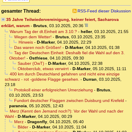
gesamter Thread:
RSS-Feed dieser Diskussion
35 Jahre Teilwiedervereinigung, keiner feiert, Sacharova
erklärt, warum
-
Brutus
,
03.10.2025, 20:36
Warum Tag der dt.Einheit am 3.10.?
-
heller
,
03.10.2025, 21:55
Wegen dem Wetter!
-
Brutus
,
03.10.2025, 23:35
Hinweis
-
D-Marker
,
04.10.2025, 22:29
Das waren noch Größen!
-
D-Marker
,
04.10.2025, 01:38
Tag der Deutschen Einheit: Deshalb fiel die Wahl auf den 3.
Oktober!
-
Ostfriese
,
04.10.2025, 09:30
Sauber (OwT)
-
D-Marker
,
04.10.2025, 22:38
Oktoberclub, etwas verwirrt
-
D-Marker
,
05.10.2025, 11:11
400 km durch Deutschland gefahren und nicht eine einzige
schwarz - rot -goldene Flagge gesehen.
-
Durran
,
03.10.2025,
23:18
Protokoll einer erfolgreichen Umerziehung
-
Brutus
,
03.10.2025, 23:53
Fundort deutscher Flaggen zwischen Duisburg und Krefeld
-
paranoia
,
05.10.2025, 12:43
Merz (Kennt den Jemand noch?): Vor der Wahl und nach der
Wahl
-
D-Marker
,
04.10.2025, 00:29
Merz
-
Dragonfly
,
04.10.2025, 05:40
Bilder
-
D-Marker
,
04.10.2025, 11:04