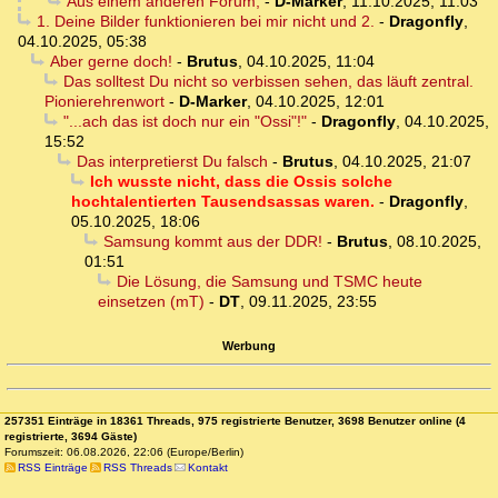
Aus einem anderen Forum,
-
D-Marker
,
11.10.2025, 11:03
1. Deine Bilder funktionieren bei mir nicht und 2.
-
Dragonfly
,
04.10.2025, 05:38
Aber gerne doch!
-
Brutus
,
04.10.2025, 11:04
Das solltest Du nicht so verbissen sehen, das läuft zentral.
Pionierehrenwort
-
D-Marker
,
04.10.2025, 12:01
"...ach das ist doch nur ein "Ossi"!"
-
Dragonfly
,
04.10.2025,
15:52
Das interpretierst Du falsch
-
Brutus
,
04.10.2025, 21:07
Ich wusste nicht, dass die Ossis solche
hochtalentierten Tausendsassas waren.
-
Dragonfly
,
05.10.2025, 18:06
Samsung kommt aus der DDR!
-
Brutus
,
08.10.2025,
01:51
Die Lösung, die Samsung und TSMC heute
einsetzen (mT)
-
DT
,
09.11.2025, 23:55
Werbung
257351 Einträge in 18361 Threads, 975 registrierte Benutzer, 3698 Benutzer online (4
registrierte, 3694 Gäste)
Forumszeit: 06.08.2026, 22:06 (Europe/Berlin)
RSS Einträge
RSS Threads
Kontakt