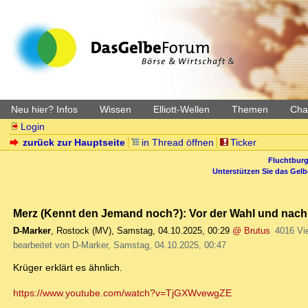
Neu hier? Infos
Wissen
Elliott-Wellen
Themen
Char
Login
zurück zur Hauptseite
in Thread öffnen
Ticker
Fluchtburg
Unterstützen Sie das Gel
Merz (Kennt den Jemand noch?): Vor der Wahl und nach
D-Marker
,
Rostock (MV)
,
Samstag, 04.10.2025, 00:29
@ Brutus
4016 Vi
bearbeitet von D-Marker, Samstag, 04.10.2025, 00:47
Krüger erklärt es ähnlich.
https://www.youtube.com/watch?v=TjGXWvewgZE