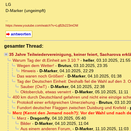
LG
D-Marker (ungeimpft)
--
https://www.youtube.com/watch?v=LqB2b223mOM
antworten
gesamter Thread:
35 Jahre Teilwiedervereinigung, keiner feiert, Sacharova erkl
Warum Tag der dt.Einheit am 3.10.?
-
heller
,
03.10.2025, 21:55
Wegen dem Wetter!
-
Brutus
,
03.10.2025, 23:35
Hinweis
-
D-Marker
,
04.10.2025, 22:29
Das waren noch Größen!
-
D-Marker
,
04.10.2025, 01:38
Tag der Deutschen Einheit: Deshalb fiel die Wahl auf den 3. O
Sauber (OwT)
-
D-Marker
,
04.10.2025, 22:38
Oktoberclub, etwas verwirrt
-
D-Marker
,
05.10.2025, 11:11
400 km durch Deutschland gefahren und nicht eine einzige schw
Protokoll einer erfolgreichen Umerziehung
-
Brutus
,
03.10.20
Fundort deutscher Flaggen zwischen Duisburg und Krefeld
-
Merz (Kennt den Jemand noch?): Vor der Wahl und nach de
Merz
-
Dragonfly
,
04.10.2025, 05:40
Bilder
-
D-Marker
,
04.10.2025, 11:04
Aus einem anderen Forum,
-
D-Marker
,
11.10.2025, 11:03