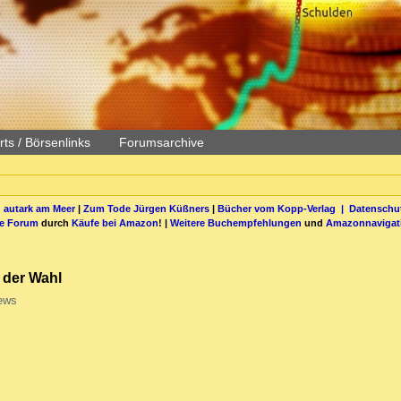
ts / Börsenlinks
Forumsarchive
 autark am Meer
|
Zum Tode Jürgen Küßners
|
Bücher vom Kopp-Verlag |
Datenschut
be Forum
durch
Käufe bei Amazon
! |
Weitere Buchempfehlungen
und
Amazonnavigat
 der Wahl
ews