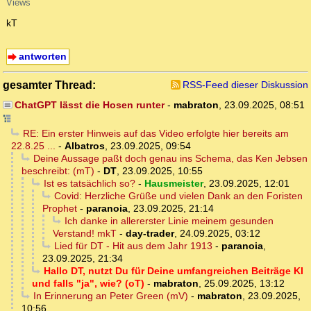
Views
kT
antworten
gesamter Thread:
RSS-Feed dieser Diskussion
ChatGPT lässt die Hosen runter
-
mabraton
,
23.09.2025, 08:51
RE: Ein erster Hinweis auf das Video erfolgte hier bereits am
22.8.25 ...
-
Albatros
,
23.09.2025, 09:54
Deine Aussage paßt doch genau ins Schema, das Ken Jebsen
beschreibt: (mT)
-
DT
,
23.09.2025, 10:55
Ist es tatsächlich so?
-
Hausmeister
,
23.09.2025, 12:01
Covid: Herzliche Grüße und vielen Dank an den Foristen
Prophet
-
paranoia
,
23.09.2025, 21:14
Ich danke in allererster Linie meinem gesunden
Verstand! mkT
-
day-trader
,
24.09.2025, 03:12
Lied für DT - Hit aus dem Jahr 1913
-
paranoia
,
23.09.2025, 21:34
Hallo DT, nutzt Du für Deine umfangreichen Beiträge KI
und falls "ja", wie? (oT)
-
mabraton
,
25.09.2025, 13:12
In Erinnerung an Peter Green (mV)
-
mabraton
,
23.09.2025,
10:56