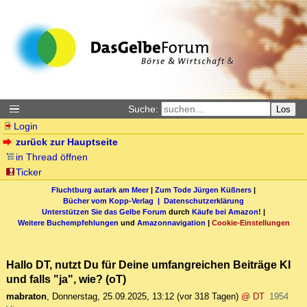
Suche:
Los
Login
zurück zur Hauptseite
in Thread öffnen
Ticker
Fluchtburg autark am Meer
|
Zum Tode Jürgen Küßners
|
Bücher vom Kopp-Verlag |
Datenschutzerklärung
Unterstützen Sie das Gelbe Forum
durch
Käufe bei Amazon
! |
Weitere Buchempfehlungen
und
Amazonnavigation
|
Cookie-Einstellungen
Hallo DT, nutzt Du für Deine umfangreichen Beiträge KI
und falls "ja", wie? (oT)
mabraton
,
Donnerstag, 25.09.2025, 13:12
(vor 318 Tagen)
@ DT
1954