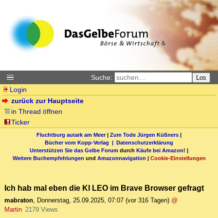
Suche:
Los
Login
zurück zur Hauptseite
in Thread öffnen
Ticker
Fluchtburg autark am Meer
|
Zum Tode Jürgen Küßners
|
Bücher vom Kopp-Verlag |
Datenschutzerklärung
Unterstützen Sie das Gelbe Forum
durch
Käufe bei Amazon
! |
Weitere Buchempfehlungen
und
Amazonnavigation
|
Cookie-Einstellungen
Ich hab mal eben die KI LEO im Brave Browser gefragt
mabraton
,
Donnerstag, 25.09.2025, 07:07
(vor 316 Tagen)
@
Martin
2179 Views