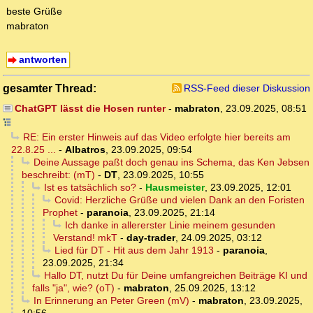
beste Grüße
mabraton
antworten
gesamter Thread:
RSS-Feed dieser Diskussion
ChatGPT lässt die Hosen runter
-
mabraton
,
23.09.2025, 08:51
RE: Ein erster Hinweis auf das Video erfolgte hier bereits am
22.8.25 ...
-
Albatros
,
23.09.2025, 09:54
Deine Aussage paßt doch genau ins Schema, das Ken Jebsen
beschreibt: (mT)
-
DT
,
23.09.2025, 10:55
Ist es tatsächlich so?
-
Hausmeister
,
23.09.2025, 12:01
Covid: Herzliche Grüße und vielen Dank an den Foristen
Prophet
-
paranoia
,
23.09.2025, 21:14
Ich danke in allererster Linie meinem gesunden
Verstand! mkT
-
day-trader
,
24.09.2025, 03:12
Lied für DT - Hit aus dem Jahr 1913
-
paranoia
,
23.09.2025, 21:34
Hallo DT, nutzt Du für Deine umfangreichen Beiträge KI und
falls "ja", wie? (oT)
-
mabraton
,
25.09.2025, 13:12
In Erinnerung an Peter Green (mV)
-
mabraton
,
23.09.2025,