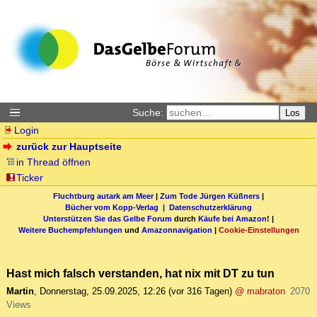
Suche:
Los
Login
zurück zur Hauptseite
in Thread öffnen
Ticker
Fluchtburg autark am Meer
|
Zum Tode Jürgen Küßners
|
Bücher vom Kopp-Verlag |
Datenschutzerklärung
Unterstützen Sie das Gelbe Forum
durch
Käufe bei Amazon
! |
Weitere Buchempfehlungen
und
Amazonnavigation
|
Cookie-Einstellungen
Hast mich falsch verstanden, hat nix mit DT zu tun
Martin
,
Donnerstag, 25.09.2025, 12:26
(vor 316 Tagen)
@ mabraton
2070
Views