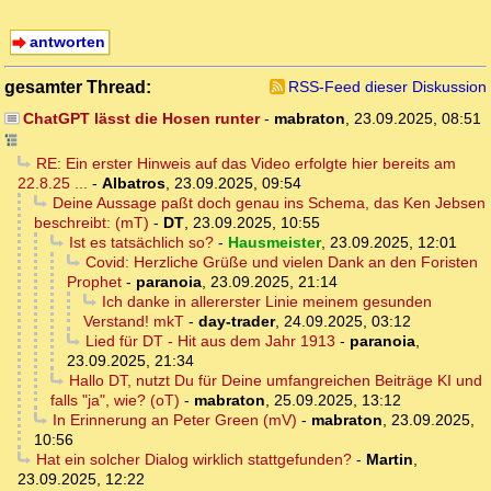
antworten
gesamter Thread:
RSS-Feed dieser Diskussion
ChatGPT lässt die Hosen runter
-
mabraton
,
23.09.2025, 08:51
RE: Ein erster Hinweis auf das Video erfolgte hier bereits am
22.8.25 ...
-
Albatros
,
23.09.2025, 09:54
Deine Aussage paßt doch genau ins Schema, das Ken Jebsen
beschreibt: (mT)
-
DT
,
23.09.2025, 10:55
Ist es tatsächlich so?
-
Hausmeister
,
23.09.2025, 12:01
Covid: Herzliche Grüße und vielen Dank an den Foristen
Prophet
-
paranoia
,
23.09.2025, 21:14
Ich danke in allererster Linie meinem gesunden
Verstand! mkT
-
day-trader
,
24.09.2025, 03:12
Lied für DT - Hit aus dem Jahr 1913
-
paranoia
,
23.09.2025, 21:34
Hallo DT, nutzt Du für Deine umfangreichen Beiträge KI und
falls "ja", wie? (oT)
-
mabraton
,
25.09.2025, 13:12
In Erinnerung an Peter Green (mV)
-
mabraton
,
23.09.2025,
10:56
Hat ein solcher Dialog wirklich stattgefunden?
-
Martin
,
23.09.2025, 12:22