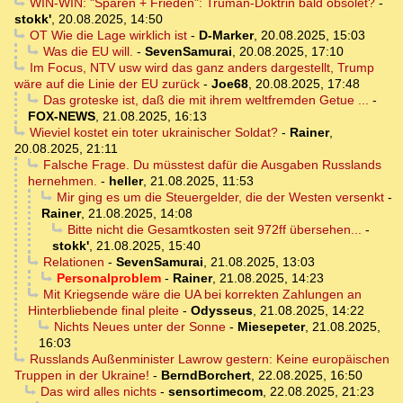
WIN-WIN: "Sparen + Frieden": Truman-Doktrin bald obsolet?
-
stokk'
,
20.08.2025, 14:50
OT Wie die Lage wirklich ist
-
D-Marker
,
20.08.2025, 15:03
Was die EU will.
-
SevenSamurai
,
20.08.2025, 17:10
Im Focus, NTV usw wird das ganz anders dargestellt, Trump
wäre auf die Linie der EU zurück
-
Joe68
,
20.08.2025, 17:48
Das groteske ist, daß die mit ihrem weltfremden Getue ...
-
FOX-NEWS
,
21.08.2025, 16:13
Wieviel kostet ein toter ukrainischer Soldat?
-
Rainer
,
20.08.2025, 21:11
Falsche Frage. Du müsstest dafür die Ausgaben Russlands
hernehmen.
-
heller
,
21.08.2025, 11:53
Mir ging es um die Steuergelder, die der Westen versenkt
-
Rainer
,
21.08.2025, 14:08
Bitte nicht die Gesamtkosten seit 972ff übersehen...
-
stokk'
,
21.08.2025, 15:40
Relationen
-
SevenSamurai
,
21.08.2025, 13:03
Personalproblem
-
Rainer
,
21.08.2025, 14:23
Mit Kriegsende wäre die UA bei korrekten Zahlungen an
Hinterbliebende final pleite
-
Odysseus
,
21.08.2025, 14:22
Nichts Neues unter der Sonne
-
Miesepeter
,
21.08.2025,
16:03
Russlands Außenminister Lawrow gestern: Keine europäischen
Truppen in der Ukraine!
-
BerndBorchert
,
22.08.2025, 16:50
Das wird alles nichts
-
sensortimecom
,
22.08.2025, 21:23