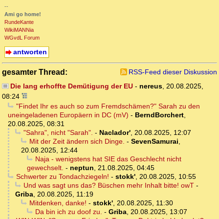
--
Ami go home!
RundeKante
WikiMANNia
WGvdL Forum
antworten
gesamter Thread:
RSS-Feed dieser Diskussion
Die lang erhoffte Demütigung der EU
-
nereus
,
20.08.2025,
08:24
"Findet Ihr es auch so zum Fremdschämen?" Sarah zu den
uneingeladenen Europäern in DC (mV)
-
BerndBorchert
,
20.08.2025, 08:31
"Sahra", nicht "Sarah".
-
Naclador'
,
20.08.2025, 12:07
Mit der Zeit ändern sich Dinge.
-
SevenSamurai
,
20.08.2025, 12:44
Naja - wenigstens hat SIE das Geschlecht nicht
gewechselt.
-
neptun
,
21.08.2025, 04:45
Schwerter zu Tondachziegeln!
-
stokk'
,
20.08.2025, 10:55
Und was sagt uns das? Büschen mehr Inhalt bitte! owT
-
Griba
,
20.08.2025, 11:19
Mitdenken, danke!
-
stokk'
,
20.08.2025, 11:30
Da bin ich zu doof zu.
-
Griba
,
20.08.2025, 13:07