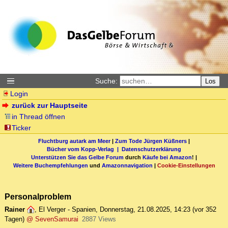
Suche:
Los
Login
zurück zur Hauptseite
in Thread öffnen
Ticker
Fluchtburg autark am Meer
|
Zum Tode Jürgen Küßners
|
Bücher vom Kopp-Verlag |
Datenschutzerklärung
Unterstützen Sie das Gelbe Forum
durch
Käufe bei Amazon
! |
Weitere Buchempfehlungen
und
Amazonnavigation
|
Cookie-Einstellungen
Personalproblem
Rainer
,
El Verger - Spanien
,
Donnerstag, 21.08.2025, 14:23
(vor 352
Tagen)
@ SevenSamurai
2887 Views