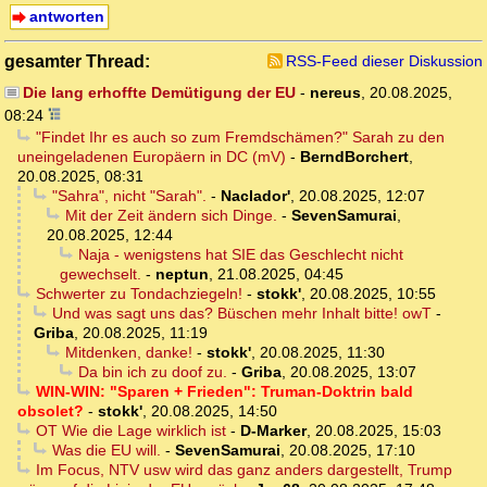
antworten
gesamter Thread:
RSS-Feed dieser Diskussion
Die lang erhoffte Demütigung der EU
-
nereus
,
20.08.2025,
08:24
"Findet Ihr es auch so zum Fremdschämen?" Sarah zu den
uneingeladenen Europäern in DC (mV)
-
BerndBorchert
,
20.08.2025, 08:31
"Sahra", nicht "Sarah".
-
Naclador'
,
20.08.2025, 12:07
Mit der Zeit ändern sich Dinge.
-
SevenSamurai
,
20.08.2025, 12:44
Naja - wenigstens hat SIE das Geschlecht nicht
gewechselt.
-
neptun
,
21.08.2025, 04:45
Schwerter zu Tondachziegeln!
-
stokk'
,
20.08.2025, 10:55
Und was sagt uns das? Büschen mehr Inhalt bitte! owT
-
Griba
,
20.08.2025, 11:19
Mitdenken, danke!
-
stokk'
,
20.08.2025, 11:30
Da bin ich zu doof zu.
-
Griba
,
20.08.2025, 13:07
WIN-WIN: "Sparen + Frieden": Truman-Doktrin bald
obsolet?
-
stokk'
,
20.08.2025, 14:50
OT Wie die Lage wirklich ist
-
D-Marker
,
20.08.2025, 15:03
Was die EU will.
-
SevenSamurai
,
20.08.2025, 17:10
Im Focus, NTV usw wird das ganz anders dargestellt, Trump