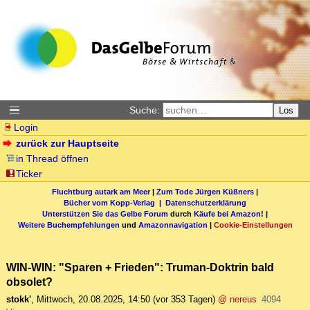
Suche:
Los
Login
zurück zur Hauptseite
in Thread öffnen
Ticker
Fluchtburg autark am Meer
|
Zum Tode Jürgen Küßners
|
Bücher vom Kopp-Verlag |
Datenschutzerklärung
Unterstützen Sie das Gelbe Forum
durch
Käufe bei Amazon
! |
Weitere Buchempfehlungen
und
Amazonnavigation
|
Cookie-Einstellungen
WIN-WIN: "Sparen + Frieden": Truman-Doktrin bald
obsolet?
stokk'
,
Mittwoch, 20.08.2025, 14:50
(vor 353 Tagen)
@ nereus
4094