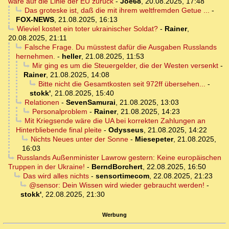
wäre auf die Linie der EU zurück
-
Joe68
,
20.08.2025, 17:48
Das groteske ist, daß die mit ihrem weltfremden Getue ...
-
FOX-NEWS
,
21.08.2025, 16:13
Wieviel kostet ein toter ukrainischer Soldat?
-
Rainer
,
20.08.2025, 21:11
Falsche Frage. Du müsstest dafür die Ausgaben Russlands
hernehmen.
-
heller
,
21.08.2025, 11:53
Mir ging es um die Steuergelder, die der Westen versenkt
-
Rainer
,
21.08.2025, 14:08
Bitte nicht die Gesamtkosten seit 972ff übersehen...
-
stokk'
,
21.08.2025, 15:40
Relationen
-
SevenSamurai
,
21.08.2025, 13:03
Personalproblem
-
Rainer
,
21.08.2025, 14:23
Mit Kriegsende wäre die UA bei korrekten Zahlungen an
Hinterbliebende final pleite
-
Odysseus
,
21.08.2025, 14:22
Nichts Neues unter der Sonne
-
Miesepeter
,
21.08.2025,
16:03
Russlands Außenminister Lawrow gestern: Keine europäischen
Truppen in der Ukraine!
-
BerndBorchert
,
22.08.2025, 16:50
Das wird alles nichts
-
sensortimecom
,
22.08.2025, 21:23
@sensor: Dein Wissen wird wieder gebraucht werden!
-
stokk'
,
22.08.2025, 21:30
Werbung