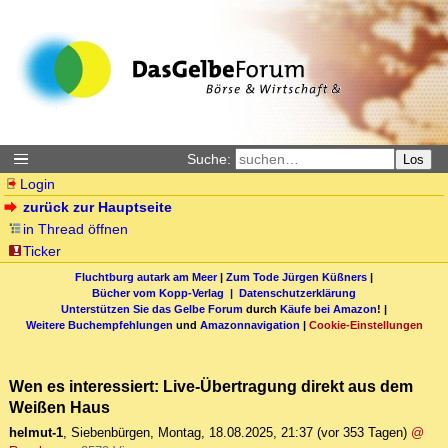
Suche:
Los
Login
zurück zur Hauptseite
in Thread öffnen
Ticker
Fluchtburg autark am Meer
|
Zum Tode Jürgen Küßners
|
Bücher vom Kopp-Verlag |
Datenschutzerklärung
Unterstützen Sie das Gelbe Forum
durch
Käufe bei Amazon
! |
Weitere Buchempfehlungen
und
Amazonnavigation
|
Cookie-Einstellungen
Wen es interessiert: Live-Übertragung direkt aus dem
Weißen Haus
helmut-1
,
Siebenbürgen
,
Montag, 18.08.2025, 21:37
(vor 353 Tagen)
@