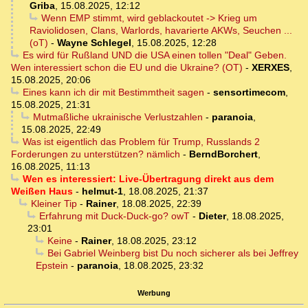
Griba
,
15.08.2025, 12:12
Wenn EMP stimmt, wird geblackoutet -> Krieg um
Raviolidosen, Clans, Warlords, havarierte AKWs, Seuchen ...
(oT)
-
Wayne Schlegel
,
15.08.2025, 12:28
Es wird für Rußland UND die USA einen tollen "Deal" Geben.
Wen interessiert schon die EU und die Ukraine? (OT)
-
XERXES
,
15.08.2025, 20:06
Eines kann ich dir mit Bestimmtheit sagen
-
sensortimecom
,
15.08.2025, 21:31
Mutmaßliche ukrainische Verlustzahlen
-
paranoia
,
15.08.2025, 22:49
Was ist eigentlich das Problem für Trump, Russlands 2
Forderungen zu unterstützen? nämlich
-
BerndBorchert
,
16.08.2025, 11:13
Wen es interessiert: Live-Übertragung direkt aus dem
Weißen Haus
-
helmut-1
,
18.08.2025, 21:37
Kleiner Tip
-
Rainer
,
18.08.2025, 22:39
Erfahrung mit Duck-Duck-go? owT
-
Dieter
,
18.08.2025,
23:01
Keine
-
Rainer
,
18.08.2025, 23:12
Bei Gabriel Weinberg bist Du noch sicherer als bei Jeffrey
Epstein
-
paranoia
,
18.08.2025, 23:32
Werbung