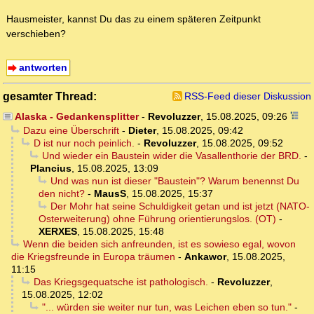
Hausmeister, kannst Du das zu einem späteren Zeitpunkt
verschieben?
antworten
gesamter Thread:
RSS-Feed dieser Diskussion
Alaska - Gedankensplitter
-
Revoluzzer
,
15.08.2025, 09:26
Dazu eine Überschrift
-
Dieter
,
15.08.2025, 09:42
D ist nur noch peinlich.
-
Revoluzzer
,
15.08.2025, 09:52
Und wieder ein Baustein wider die Vasallenthorie der BRD.
-
Plancius
,
15.08.2025, 13:09
Und was nun ist dieser "Baustein"? Warum benennst Du
den nicht?
-
MausS
,
15.08.2025, 15:37
Der Mohr hat seine Schuldigkeit getan und ist jetzt (NATO-
Osterweiterung) ohne Führung orientierungslos. (OT)
-
XERXES
,
15.08.2025, 15:48
Wenn die beiden sich anfreunden, ist es sowieso egal, wovon
die Kriegsfreunde in Europa träumen
-
Ankawor
,
15.08.2025,
11:15
Das Kriegsgequatsche ist pathologisch.
-
Revoluzzer
,
15.08.2025, 12:02
"... würden sie weiter nur tun, was Leichen eben so tun."
-