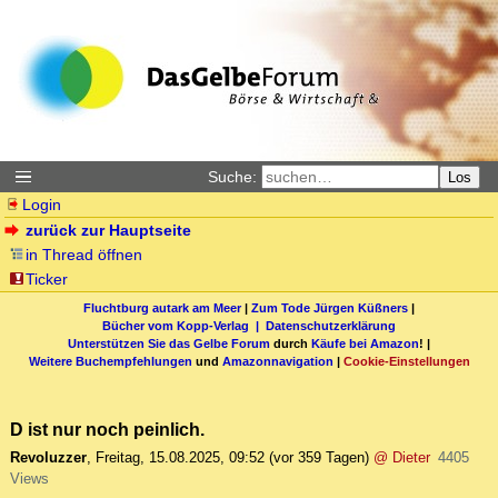
Suche:
Los
Login
zurück zur Hauptseite
in Thread öffnen
Ticker
Fluchtburg autark am Meer
|
Zum Tode Jürgen Küßners
|
Bücher vom Kopp-Verlag |
Datenschutzerklärung
Unterstützen Sie das Gelbe Forum
durch
Käufe bei Amazon
! |
Weitere Buchempfehlungen
und
Amazonnavigation
|
Cookie-Einstellungen
D ist nur noch peinlich.
Revoluzzer
,
Freitag, 15.08.2025, 09:52
(vor 359 Tagen)
@ Dieter
4405
Views