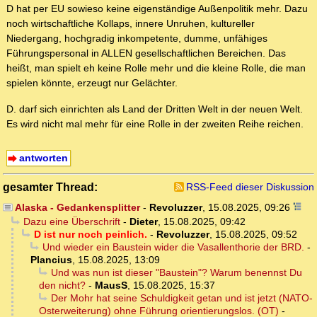
D hat per EU sowieso keine eigenständige Außenpolitik mehr. Dazu
noch wirtschaftliche Kollaps, innere Unruhen, kultureller
Niedergang, hochgradig inkompetente, dumme, unfähiges
Führungspersonal in ALLEN gesellschaftlichen Bereichen. Das
heißt, man spielt eh keine Rolle mehr und die kleine Rolle, die man
spielen könnte, erzeugt nur Gelächter.
D. darf sich einrichten als Land der Dritten Welt in der neuen Welt.
Es wird nicht mal mehr für eine Rolle in der zweiten Reihe reichen.
antworten
gesamter Thread:
RSS-Feed dieser Diskussion
Alaska - Gedankensplitter
-
Revoluzzer
,
15.08.2025, 09:26
Dazu eine Überschrift
-
Dieter
,
15.08.2025, 09:42
D ist nur noch peinlich.
-
Revoluzzer
,
15.08.2025, 09:52
Und wieder ein Baustein wider die Vasallenthorie der BRD.
-
Plancius
,
15.08.2025, 13:09
Und was nun ist dieser "Baustein"? Warum benennst Du
den nicht?
-
MausS
,
15.08.2025, 15:37
Der Mohr hat seine Schuldigkeit getan und ist jetzt (NATO-
Osterweiterung) ohne Führung orientierungslos. (OT)
-