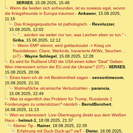
XERXES
,
15.08.2025, 15:48
Wenn die beiden sich anfreunden, ist es sowieso egal, wovon
die Kriegsfreunde in Europa träumen
-
Ankawor
,
15.08.2025,
11:15
Das Kriegsgequatsche ist pathologisch.
-
Revoluzzer
,
15.08.2025, 12:02
"... würden sie weiter nur tun, was Leichen eben so tun."
-
Griba
,
15.08.2025, 12:12
Wenn EMP stimmt, wird geblackoutet -> Krieg um
Raviolidosen, Clans, Warlords, havarierte AKWs, Seuchen ...
(oT)
-
Wayne Schlegel
,
15.08.2025, 12:28
Es wird für Rußland UND die USA einen tollen "Deal" Geben.
Wen interessiert schon die EU und die Ukraine? (OT)
-
XERXES
,
15.08.2025, 20:06
Eines kann ich dir mit Bestimmtheit sagen
-
sensortimecom
,
15.08.2025, 21:31
Mutmaßliche ukrainische Verlustzahlen
-
paranoia
,
15.08.2025, 22:49
Was ist eigentlich das Problem für Trump, Russlands 2
Forderungen zu unterstützen? nämlich
-
BerndBorchert
,
16.08.2025, 11:13
Wen es interessiert: Live-Übertragung direkt aus dem Weißen
Haus
-
helmut-1
,
18.08.2025, 21:37
Kleiner Tip
-
Rainer
,
18.08.2025, 22:39
Erfahrung mit Duck-Duck-go? owT
-
Dieter
,
18.08.2025,