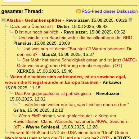
gesamter Thread:
RSS-Feed dieser Diskussion
Alaska - Gedankensplitter
-
Revoluzzer
,
15.08.2025, 09:26
Dazu eine Überschrift
-
Dieter
,
15.08.2025, 09:42
D ist nur noch peinlich.
-
Revoluzzer
,
15.08.2025, 09:52
Und wieder ein Baustein wider die Vasallenthorie der BRD.
-
Plancius
,
15.08.2025, 13:09
Und was nun ist dieser "Baustein"? Warum benennst Du
den nicht?
-
MausS
,
15.08.2025, 15:37
Der Mohr hat seine Schuldigkeit getan und ist jetzt (NATO-
Osterweiterung) ohne Führung orientierungslos. (OT)
-
XERXES
,
15.08.2025, 15:48
Wenn die beiden sich anfreunden, ist es sowieso egal,
wovon die Kriegsfreunde in Europa träumen
-
Ankawor
,
15.08.2025, 11:15
Das Kriegsgequatsche ist pathologisch.
-
Revoluzzer
,
15.08.2025, 12:02
"... würden sie weiter nur tun, was Leichen eben so tun."
-
Griba
,
15.08.2025, 12:12
Wenn EMP stimmt, wird geblackoutet -> Krieg um
Raviolidosen, Clans, Warlords, havarierte AKWs, Seuchen ...
(oT)
-
Wayne Schlegel
,
15.08.2025, 12:28
Es wird für Rußland UND die USA einen tollen "Deal" Geben.
Wen interessiert schon die EU und die Ukraine? (OT)
-
XERXES
,