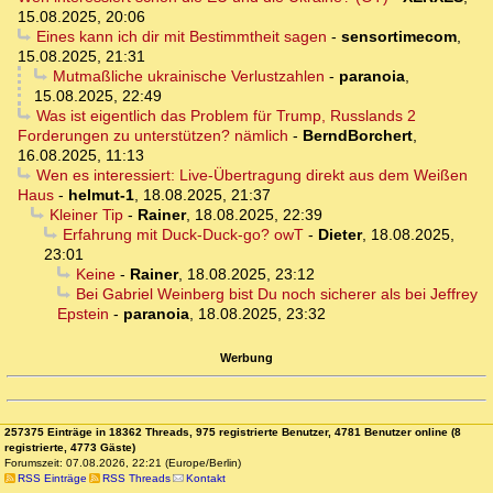
15.08.2025, 20:06
Eines kann ich dir mit Bestimmtheit sagen
-
sensortimecom
,
15.08.2025, 21:31
Mutmaßliche ukrainische Verlustzahlen
-
paranoia
,
15.08.2025, 22:49
Was ist eigentlich das Problem für Trump, Russlands 2
Forderungen zu unterstützen? nämlich
-
BerndBorchert
,
16.08.2025, 11:13
Wen es interessiert: Live-Übertragung direkt aus dem Weißen
Haus
-
helmut-1
,
18.08.2025, 21:37
Kleiner Tip
-
Rainer
,
18.08.2025, 22:39
Erfahrung mit Duck-Duck-go? owT
-
Dieter
,
18.08.2025,
23:01
Keine
-
Rainer
,
18.08.2025, 23:12
Bei Gabriel Weinberg bist Du noch sicherer als bei Jeffrey
Epstein
-
paranoia
,
18.08.2025, 23:32
Werbung
257375 Einträge in 18362 Threads, 975 registrierte Benutzer, 4781 Benutzer online (8
registrierte, 4773 Gäste)
Forumszeit: 07.08.2026, 22:21 (Europe/Berlin)
RSS Einträge
RSS Threads
Kontakt