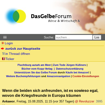
Suche:
Los
Login
zurück zur Hauptseite
in Thread öffnen
Ticker
Fluchtburg autark am Meer
|
Zum Tode Jürgen Küßners
|
Bücher vom Kopp-Verlag |
Datenschutzerklärung
Unterstützen Sie das Gelbe Forum
durch
Käufe bei Amazon
! |
Weitere Buchempfehlungen
und
Amazonnavigation
|
Cookie-Einstellungen
Wenn die beiden sich anfreunden, ist es sowieso egal,
wovon die Kriegsfreunde in Europa träumen
Ankawor
,
Freitag, 15.08.2025, 11:15
(vor 357 Tagen)
@ Revoluzzer
3995