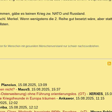
ommen, gäbe es keinen Krieg zw. NATO und Russland.
schl. Merkel. Wenn wenigstens die 2. Reihe gut besetzt wäre, aber stat
lsten.
 ist für Menschen mit gesundem Menschenverstand nur schwer nachzuvollziehen.
-
Plancius
,
15.08.2025, 13:09
en nicht?
-
MausS
,
15.08.2025, 15:37
O-Osterweiterung) ohne Führung orientierungslos. (OT)
-
XERXES
,
15.0
ie Kriegsfreunde in Europa träumen
-
Ankawor
,
15.08.2025, 11:15
2025, 12:02
riba
,
15.08.2025, 12:12
en, Clans, Warlords, havarierte AKWs, Seuchen ...(oT)
-
Wayne Schle