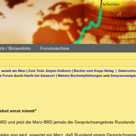
ts / Börsenlinks
Forumsarchive
 autark am Meer
|
Zum Tode Jürgen Küßners
|
Bücher vom Kopp-Verlag |
Datenschut
be Forum
durch
Käufe bei Amazon
! |
Weitere Buchempfehlungen
und
Amazonnavigat
ebot ernst nimmt"
-BRD und jetzt die Merz-BRD jemals die Gesprächsangebote Russlands 
 Zielen eng wird, erwartet ein Merz, daß Russland einem Gesprächsang