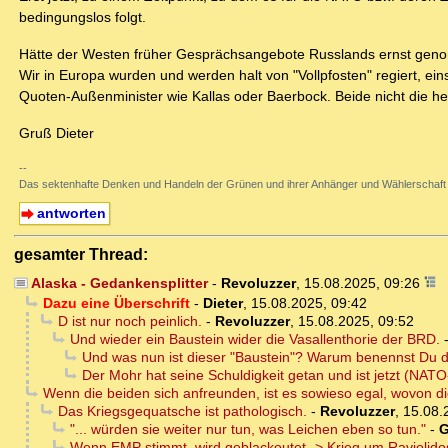
bedingungslos folgt.
Hätte der Westen früher Gesprächsangebote Russlands ernst gen
Wir in Europa wurden und werden halt von "Vollpfosten" regiert, ein
Quoten-Außenminister wie Kallas oder Baerbock. Beide nicht die hel
Gruß Dieter
--
Das sektenhafte Denken und Handeln der Grünen und ihrer Anhänger und Wählerschaft
antworten
gesamter Thread:
Alaska - Gedankensplitter
-
Revoluzzer
,
15.08.2025, 09:26
Dazu eine Überschrift
-
Dieter
,
15.08.2025, 09:42
D ist nur noch peinlich.
-
Revoluzzer
,
15.08.2025, 09:52
Und wieder ein Baustein wider die Vasallenthorie der BRD.
Und was nun ist dieser "Baustein"? Warum benennst Du d
Der Mohr hat seine Schuldigkeit getan und ist jetzt (NAT
Wenn die beiden sich anfreunden, ist es sowieso egal, wovon d
Das Kriegsgequatsche ist pathologisch.
-
Revoluzzer
,
15.08.
"... würden sie weiter nur tun, was Leichen eben so tun."
-
G
Wenn EMP stimmt, wird geblackoutet -> Krieg um Raviolidos