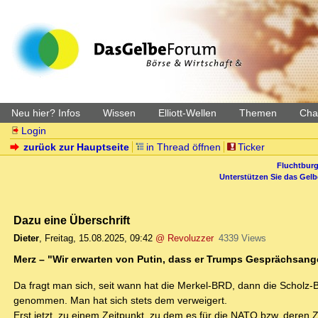
Neu hier? Infos
Wissen
Elliott-Wellen
Themen
Char
Login
zurück zur Hauptseite
in Thread öffnen
Ticker
Fluchtburg
Unterstützen Sie das Gel
Dazu eine Überschrift
Dieter
,
Freitag, 15.08.2025, 09:42
@ Revoluzzer
4339 Views
Merz – "Wir erwarten von Putin, dass er Trumps Gesprächsang
Da fragt man sich, seit wann hat die Merkel-BRD, dann die Scholz
genommen. Man hat sich stets dem verweigert.
Erst jetzt, zu einem Zeitpunkt, zu dem es für die NATO bzw. deren