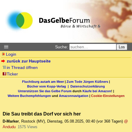
Suche:
Los
Login
zurück zur Hauptseite
in Thread öffnen
Ticker
Fluchtburg autark am Meer
|
Zum Tode Jürgen Küßners
|
Bücher vom Kopp-Verlag |
Datenschutzerklärung
Unterstützen Sie das Gelbe Forum
durch
Käufe bei Amazon
! |
Weitere Buchempfehlungen
und
Amazonnavigation
|
Cookie-Einstellungen
Die Sau treibt das Dorf vor sich her
D-Marker
,
Rostock (MV)
,
Dienstag, 05.08.2025, 00:40
(vor 368 Tagen)
@
Andudu
1575 Views