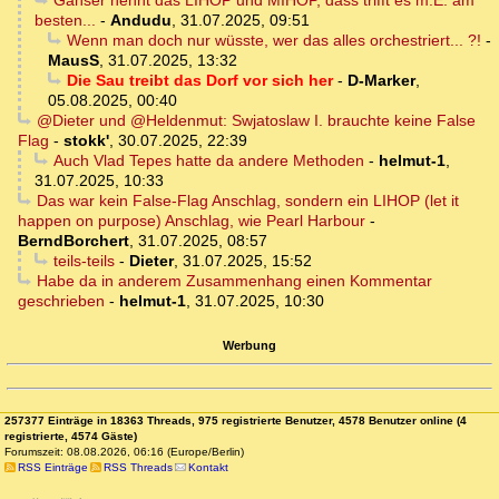
Ganser nennt das LIHOP und MIHOP, dass trifft es m.E. am
besten...
-
Andudu
,
31.07.2025, 09:51
Wenn man doch nur wüsste, wer das alles orchestriert... ?!
-
MausS
,
31.07.2025, 13:32
Die Sau treibt das Dorf vor sich her
-
D-Marker
,
05.08.2025, 00:40
@Dieter und @Heldenmut: Swjatoslaw I. brauchte keine False
Flag
-
stokk'
,
30.07.2025, 22:39
Auch Vlad Tepes hatte da andere Methoden
-
helmut-1
,
31.07.2025, 10:33
Das war kein False-Flag Anschlag, sondern ein LIHOP (let it
happen on purpose) Anschlag, wie Pearl Harbour
-
BerndBorchert
,
31.07.2025, 08:57
teils-teils
-
Dieter
,
31.07.2025, 15:52
Habe da in anderem Zusammenhang einen Kommentar
geschrieben
-
helmut-1
,
31.07.2025, 10:30
Werbung
257377 Einträge in 18363 Threads, 975 registrierte Benutzer, 4578 Benutzer online (4
registrierte, 4574 Gäste)
Forumszeit: 08.08.2026, 06:16 (Europe/Berlin)
RSS Einträge
RSS Threads
Kontakt