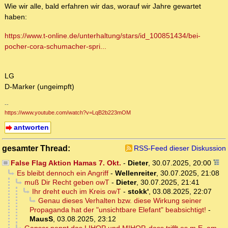
Wie wir alle, bald erfahren wir das, worauf wir Jahre gewartet
haben:
https://www.t-online.de/unterhaltung/stars/id_100851434/bei-
pocher-cora-schumacher-spri...
LG
D-Marker (ungeimpft)
--
https://www.youtube.com/watch?v=LqB2b223mOM
antworten
gesamter Thread:
RSS-Feed dieser Diskussion
False Flag Aktion Hamas 7. Okt.
-
Dieter
,
30.07.2025, 20:00
Es bleibt dennoch ein Angriff
-
Wellenreiter
,
30.07.2025, 21:08
muß Dir Recht geben owT
-
Dieter
,
30.07.2025, 21:41
Ihr dreht euch im Kreis owT
-
stokk'
,
03.08.2025, 22:07
Genau dieses Verhalten bzw. diese Wirkung seiner
Propaganda hat der "unsichtbare Elefant" beabsichtigt!
-
MausS
,
03.08.2025, 23:12