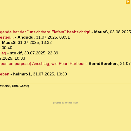
anda hat der "unsichtbare Elefant" beabsichtigt!
-
MausS
,
03.08.2025
esten...
-
Andudu
,
31.07.2025, 09:51
-
MausS
,
31.07.2025, 13:32
, 00:40
Flag
-
stokk'
,
30.07.2025, 22:39
7.2025, 10:33
appen on purpose) Anschlag, wie Pearl Harbour
-
BerndBorchert
,
31.07
ieben
-
helmut-1
,
31.07.2025, 10:30
strierte, 4506 Gäste)
powered by my little forum