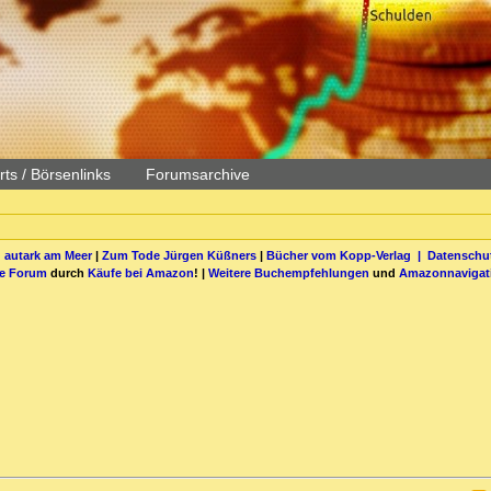
ts / Börsenlinks
Forumsarchive
 autark am Meer
|
Zum Tode Jürgen Küßners
|
Bücher vom Kopp-Verlag |
Datenschut
be Forum
durch
Käufe bei Amazon
! |
Weitere Buchempfehlungen
und
Amazonnavigat