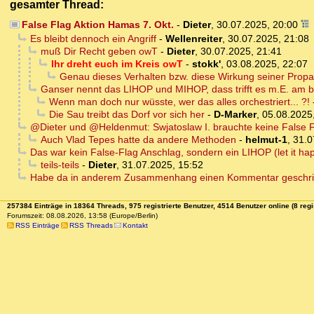
gesamter Thread:
False Flag Aktion Hamas 7. Okt.
-
Dieter
,
30.07.2025, 20:00
Es bleibt dennoch ein Angriff
-
Wellenreiter
,
30.07.2025, 21:08
muß Dir Recht geben owT
-
Dieter
,
30.07.2025, 21:41
Ihr dreht euch im Kreis owT
-
stokk'
,
03.08.2025, 22:07
Genau dieses Verhalten bzw. diese Wirkung seiner Propag
Ganser nennt das LIHOP und MIHOP, dass trifft es m.E. am b
Wenn man doch nur wüsste, wer das alles orchestriert... ?!
Die Sau treibt das Dorf vor sich her
-
D-Marker
,
05.08.2025
@Dieter und @Heldenmut: Swjatoslaw I. brauchte keine False 
Auch Vlad Tepes hatte da andere Methoden
-
helmut-1
,
31.0
Das war kein False-Flag Anschlag, sondern ein LIHOP (let it h
teils-teils
-
Dieter
,
31.07.2025, 15:52
Habe da in anderem Zusammenhang einen Kommentar geschr
257384 Einträge in 18364 Threads, 975 registrierte Benutzer, 4514 Benutzer online (8 regi
Forumszeit: 08.08.2026, 13:58 (Europe/Berlin)
RSS Einträge
RSS Threads
Kontakt