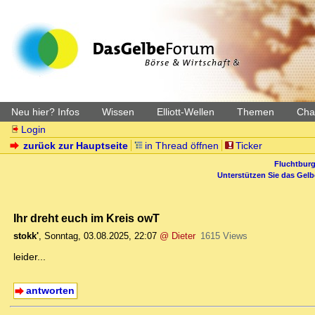
Neu hier? Infos
Wissen
Elliott-Wellen
Themen
Char
Login
zurück zur Hauptseite
in Thread öffnen
Ticker
Fluchtburg
Unterstützen Sie das Gel
Ihr dreht euch im Kreis owT
stokk'
,
Sonntag, 03.08.2025, 22:07
@ Dieter
1615 Views
leider...
antworten