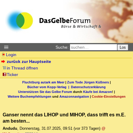
Suche:
Los
Login
zurück zur Hauptseite
in Thread öffnen
Ticker
Fluchtburg autark am Meer
|
Zum Tode Jürgen Küßners
|
Bücher vom Kopp-Verlag |
Datenschutzerklärung
Unterstützen Sie das Gelbe Forum
durch
Käufe bei Amazon
! |
Weitere Buchempfehlungen
und
Amazonnavigation
|
Cookie-Einstellungen
Ganser nennt das LIHOP und MIHOP, dass trifft es m.E.
am besten...
Andudu
,
Donnerstag, 31.07.2025, 09:51
(vor 373 Tagen)
@