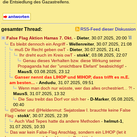
die Entsiedlung des Gazastreifens.
antworten
gesamter Thread:
RSS-Feed dieser Diskussion
False Flag Aktion Hamas 7. Okt.
-
Dieter
,
30.07.2025, 20:00
Es bleibt dennoch ein Angriff
-
Wellenreiter
,
30.07.2025, 21:08
muß Dir Recht geben owT
-
Dieter
,
30.07.2025, 21:41
Ihr dreht euch im Kreis owT
-
stokk'
,
03.08.2025, 22:07
Genau dieses Verhalten bzw. diese Wirkung seiner
Propaganda hat der "unsichtbare Elefant" beabsichtigt!
-
MausS
,
03.08.2025, 23:12
Ganser nennt das LIHOP und MIHOP, dass trifft es m.E.
am besten...
-
Andudu
,
31.07.2025, 09:51
Wenn man doch nur wüsste, wer das alles orchestriert... ?!
-
MausS
,
31.07.2025, 13:32
Die Sau treibt das Dorf vor sich her
-
D-Marker
,
05.08.2025,
00:40
@Dieter und @Heldenmut: Swjatoslaw I. brauchte keine False
Flag
-
stokk'
,
30.07.2025, 22:39
Auch Vlad Tepes hatte da andere Methoden
-
helmut-1
,
31.07.2025, 10:33
Das war kein False-Flag Anschlag, sondern ein LIHOP (let it