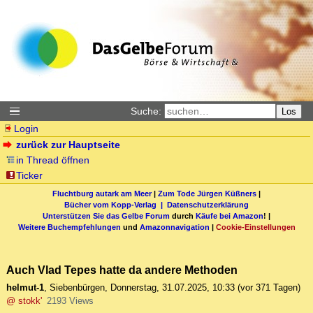
Suche:
Los
Login
zurück zur Hauptseite
in Thread öffnen
Ticker
Fluchtburg autark am Meer
|
Zum Tode Jürgen Küßners
|
Bücher vom Kopp-Verlag |
Datenschutzerklärung
Unterstützen Sie das Gelbe Forum
durch
Käufe bei Amazon
! |
Weitere Buchempfehlungen
und
Amazonnavigation
|
Cookie-Einstellungen
Auch Vlad Tepes hatte da andere Methoden
helmut-1
,
Siebenbürgen
,
Donnerstag, 31.07.2025, 10:33
(vor 371 Tagen)
@ stokk'
2193 Views