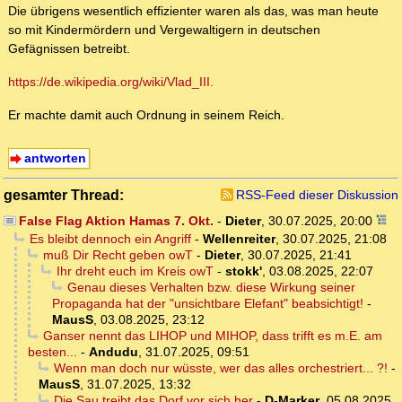
Die übrigens wesentlich effizienter waren als das, was man heute
so mit Kindermördern und Vergewaltigern in deutschen
Gefägnissen betreibt.
https://de.wikipedia.org/wiki/Vlad_III.
Er machte damit auch Ordnung in seinem Reich.
antworten
gesamter Thread:
RSS-Feed dieser Diskussion
False Flag Aktion Hamas 7. Okt.
-
Dieter
,
30.07.2025, 20:00
Es bleibt dennoch ein Angriff
-
Wellenreiter
,
30.07.2025, 21:08
muß Dir Recht geben owT
-
Dieter
,
30.07.2025, 21:41
Ihr dreht euch im Kreis owT
-
stokk'
,
03.08.2025, 22:07
Genau dieses Verhalten bzw. diese Wirkung seiner
Propaganda hat der "unsichtbare Elefant" beabsichtigt!
-
MausS
,
03.08.2025, 23:12
Ganser nennt das LIHOP und MIHOP, dass trifft es m.E. am
besten...
-
Andudu
,
31.07.2025, 09:51
Wenn man doch nur wüsste, wer das alles orchestriert... ?!
-
MausS
,
31.07.2025, 13:32
Die Sau treibt das Dorf vor sich her
-
D-Marker
,
05.08.2025,