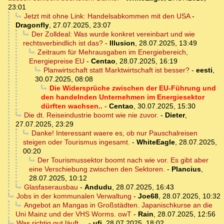
23:01
Jetzt mit ohne Link: Handelsabkommen mit den USA
-
Dragonfly
,
27.07.2025, 23:07
Der Zolldeal: Was wurde konkret vereinbart und wie
rechtsverbindlich ist das?
-
Illusion
,
28.07.2025, 13:49
Zeitraum für Mehrausgaben im Energiebereich,
Energiepreise EU
-
Centao
,
28.07.2025, 16:19
Planwirtschaft statt Marktwirtschaft ist besser?
-
eesti
,
30.07.2025, 08:08
Die Widersprüche zwischen der EU-Führung und
den handelnden Unternehmen im Energiesektor
dürften wachsen..
-
Centao
,
30.07.2025, 15:30
Die dt. Reiseindustrie boomt wie nie zuvor.
-
Dieter
,
27.07.2025, 23:29
Danke! Interessant waere es, ob nur Pauschalreisen
steigen oder Tourismus ingesamt.
-
WhiteEagle
,
28.07.2025,
00:20
Der Tourismussektor boomt nach wie vor. Es gibt aber
eine Verschiebung zwischen den Sektoren.
-
Plancius
,
28.07.2025, 10:12
Glasfaserausbau
-
Andudu
,
28.07.2025, 16:43
Jobs in der kommunalen Verwaltung
-
Joe68
,
28.07.2025, 10:32
Angebot an Mangas in Großstädten. Japanischkurse an die
Uni Mainz und der VHS Worms. owT
-
Rain
,
28.07.2025, 12:56
Was richtig gut läuft ...
-
ufi
,
28.07.2025, 18:02