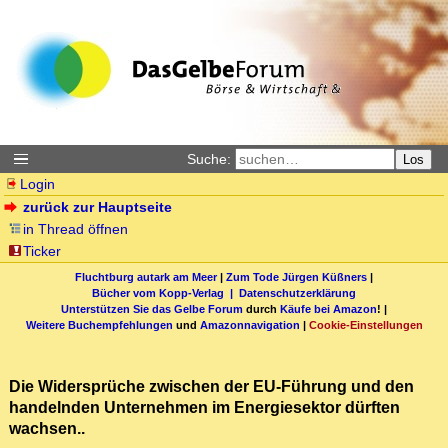
Suche:
Los
Login
zurück zur Hauptseite
in Thread öffnen
Ticker
Fluchtburg autark am Meer
|
Zum Tode Jürgen Küßners
|
Bücher vom Kopp-Verlag |
Datenschutzerklärung
Unterstützen Sie das Gelbe Forum
durch
Käufe bei Amazon
! |
Weitere Buchempfehlungen
und
Amazonnavigation
|
Cookie-Einstellungen
Die Widersprüche zwischen der EU-Führung und den
handelnden Unternehmen im Energiesektor dürften
wachsen..