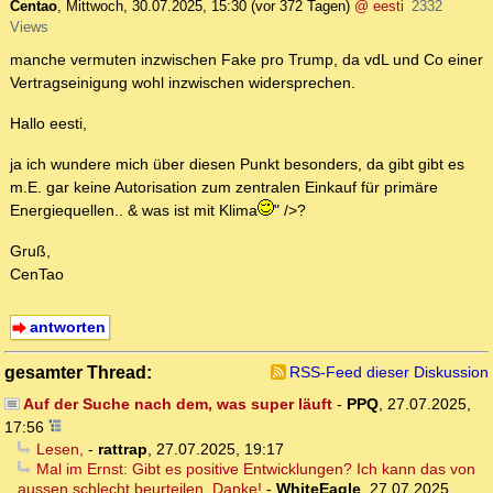
Centao
,
Mittwoch, 30.07.2025, 15:30
(vor 372 Tagen)
@ eesti
2332
Views
manche vermuten inzwischen Fake pro Trump, da vdL und Co einer
Vertragseinigung wohl inzwischen widersprechen.
Hallo eesti,
ja ich wundere mich über diesen Punkt besonders, da gibt gibt es
m.E. gar keine Autorisation zum zentralen Einkauf für primäre
Energiequellen.. & was ist mit Klima
" />?
Gruß,
CenTao
antworten
gesamter Thread:
RSS-Feed dieser Diskussion
Auf der Suche nach dem, was super läuft
-
PPQ
,
27.07.2025,
17:56
Lesen,
-
rattrap
,
27.07.2025, 19:17
Mal im Ernst: Gibt es positive Entwicklungen? Ich kann das von
aussen schlecht beurteilen. Danke!
-
WhiteEagle
,
27.07.2025,