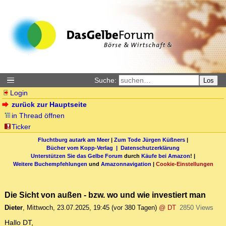
Suche:
Los
Login
zurück zur Hauptseite
in Thread öffnen
Ticker
Fluchtburg autark am Meer
|
Zum Tode Jürgen Küßners
|
Bücher vom Kopp-Verlag |
Datenschutzerklärung
Unterstützen Sie das Gelbe Forum
durch
Käufe bei Amazon
! |
Weitere Buchempfehlungen
und
Amazonnavigation
|
Cookie-Einstellungen
Die Sicht von außen - bzw. wo und wie investiert man
Dieter
,
Mittwoch, 23.07.2025, 19:45
(vor 380 Tagen)
@ DT
2850 Views
Hallo DT,