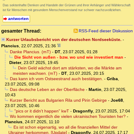
--
Das sektenhafte Denken und Handeln der Grünen und ihrer Anhänger und Wählerschaft
ist für Menschen mit gesundem Menschenverstand nur schwer nachzuvollziehen.
antworten
gesamter Thread:
RSS-Feed dieser Diskussion
Kurzer Urlaubsbericht von der deutschen Nordseeküste.
-
Plancius
,
22.07.2025, 21:36
Danke Plancius. (mT)
-
DT
,
23.07.2025, 01:28
Die Sicht von außen - bzw. wo und wie investiert man
-
Dieter
,
23.07.2025, 19:45
Dein Geld wächst dort am stärksten, wo die Märkte am
meisten wachsen. (mT)
-
DT
,
23.07.2025, 20:15
Das kann ich vom Ostseestrand auch bestätigen.
-
Griba
,
23.07.2025, 09:08
Das deutsche Leben an der Oberfläche
-
Martin
,
23.07.2025,
10:43
Kurzer Bericht aus Bulgarien Rila und Pirin Gebirge
-
Joe68
,
23.07.2025, 10:46
"pics or it didn't happen" kwT
-
Dragonfly
,
23.07.2025, 17:04
Wo kommen eigentlich die vielen ukrainischen Touristen her?
-
Plancius
,
24.07.2025, 11:10
Es ist schon eigenartig, wo all die finanziellen Mittel der
Ukrainer herkommen, [Update]
-
Dragonfly
,
24.07.2025, 17:17