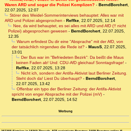
Waren ARD und sogar die Polizei Komplizen?
-
BerndBorchert
,
22.07.2025, 12:07
Störer des Weidel-Sommerinterviews behauptet: Alles war mit
ARD und Polizei abgesprochen
-
Reffke
,
22.07.2025, 12:14
Nee, da wird behauptet, es sei alles mit ARD und AfD (!! nicht
Polizei) abgesprochen gewesen
-
BerndBorchert
,
22.07.2025,
12:35
Warum erfindest Du dir eine "Absprache" mit der AfD, von
der tatsächlich nirgendwo die Rede ist?
-
MausS
,
22.07.2025,
13:01
Der Bus war im "Befriedeten Bezirk": Da beißt die Maus
keinen Faden ab! Und: CDU-AfD gleichauf Sonntagsfrage!
-
Reffke
,
22.07.2025, 13:28
Nicht ich, sondern der Antifa-Aktivist laut Berliner Zeitung.
Steht doch da! Liest Du überhaupt?
-
BerndBorchert
,
22.07.2025, 13:42
Offenbar ein typo der Berliner Zeitung: der Antifa-Aktivist
spricht von enger Absprache mit der Polizei (mV)
-
BerndBorchert
,
22.07.2025, 14:52
Werbung
257355 Einträge in 18360 Threads, 975 registrierte Benutzer, 3409 Benutzer online (6