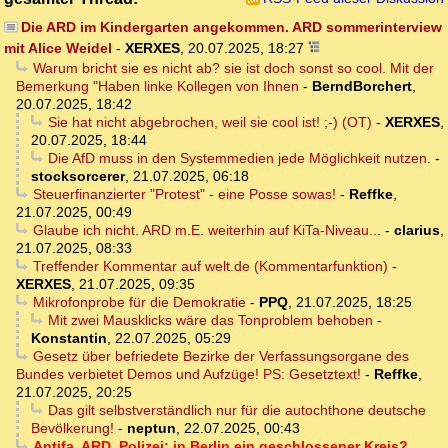
Die ARD im Kindergarten angekommen. ARD sommerinterview
mit Alice Weidel
-
XERXES
,
20.07.2025, 18:27
Warum bricht sie es nicht ab? sie ist doch sonst so cool. Mit der
Bemerkung "Haben linke Kollegen von Ihnen
-
BerndBorchert
,
20.07.2025, 18:42
Sie hat nicht abgebrochen, weil sie cool ist! ;-) (OT)
-
XERXES
,
20.07.2025, 18:44
Die AfD muss in den Systemmedien jede Möglichkeit nutzen.
-
stocksorcerer
,
21.07.2025, 06:18
Steuerfinanzierter "Protest" - eine Posse sowas!
-
Reffke
,
21.07.2025, 00:49
Glaube ich nicht. ARD m.E. weiterhin auf KiTa-Niveau...
-
clarius
,
21.07.2025, 08:33
Treffender Kommentar auf welt.de (Kommentarfunktion)
-
XERXES
,
21.07.2025, 09:35
Mikrofonprobe für die Demokratie
-
PPQ
,
21.07.2025, 18:25
Mit zwei Mausklicks wäre das Tonproblem behoben
-
Konstantin
,
22.07.2025, 05:29
Gesetz über befriedete Bezirke der Verfassungsorgane des
Bundes verbietet Demos und Aufzüge! PS: Gesetztext!
-
Reffke
,
21.07.2025, 20:25
Das gilt selbstverständlich nur für die autochthone deutsche
Bevölkerung!
-
neptun
,
22.07.2025, 00:43
Antifa, ARD, Polizei: in Berlin ein geschlossener Kreis?