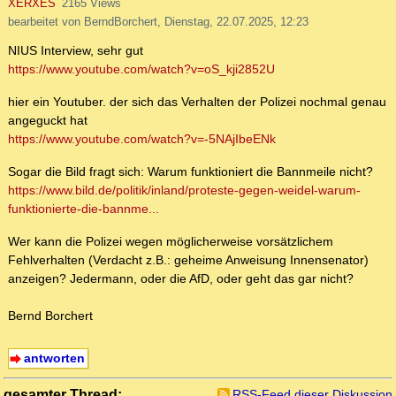
XERXES
2165 Views
bearbeitet von BerndBorchert, Dienstag, 22.07.2025, 12:23
NIUS Interview, sehr gut
https://www.youtube.com/watch?v=oS_kji2852U
hier ein Youtuber. der sich das Verhalten der Polizei nochmal genau
angeguckt hat
https://www.youtube.com/watch?v=-5NAjIbeENk
Sogar die Bild fragt sich: Warum funktioniert die Bannmeile nicht?
https://www.bild.de/politik/inland/proteste-gegen-weidel-warum-
funktionierte-die-bannme...
Wer kann die Polizei wegen möglicherweise vorsätzlichem
Fehlverhalten (Verdacht z.B.: geheime Anweisung Innensenator)
anzeigen? Jedermann, oder die AfD, oder geht das gar nicht?
Bernd Borchert
antworten
gesamter Thread:
RSS-Feed dieser Diskussion