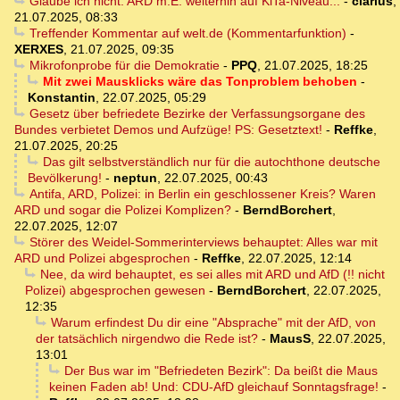
Glaube ich nicht. ARD m.E. weiterhin auf KiTa-Niveau...
-
clarius
,
21.07.2025, 08:33
Treffender Kommentar auf welt.de (Kommentarfunktion)
-
XERXES
,
21.07.2025, 09:35
Mikrofonprobe für die Demokratie
-
PPQ
,
21.07.2025, 18:25
Mit zwei Mausklicks wäre das Tonproblem behoben
-
Konstantin
,
22.07.2025, 05:29
Gesetz über befriedete Bezirke der Verfassungsorgane des
Bundes verbietet Demos und Aufzüge! PS: Gesetztext!
-
Reffke
,
21.07.2025, 20:25
Das gilt selbstverständlich nur für die autochthone deutsche
Bevölkerung!
-
neptun
,
22.07.2025, 00:43
Antifa, ARD, Polizei: in Berlin ein geschlossener Kreis? Waren
ARD und sogar die Polizei Komplizen?
-
BerndBorchert
,
22.07.2025, 12:07
Störer des Weidel-Sommerinterviews behauptet: Alles war mit
ARD und Polizei abgesprochen
-
Reffke
,
22.07.2025, 12:14
Nee, da wird behauptet, es sei alles mit ARD und AfD (!! nicht
Polizei) abgesprochen gewesen
-
BerndBorchert
,
22.07.2025,
12:35
Warum erfindest Du dir eine "Absprache" mit der AfD, von
der tatsächlich nirgendwo die Rede ist?
-
MausS
,
22.07.2025,
13:01
Der Bus war im "Befriedeten Bezirk": Da beißt die Maus
keinen Faden ab! Und: CDU-AfD gleichauf Sonntagsfrage!
-