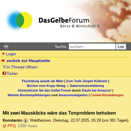
Suche:
Los
Login
zurück zur Hauptseite
in Thread öffnen
Ticker
Fluchtburg autark am Meer
|
Zum Tode Jürgen Küßners
|
Bücher vom Kopp-Verlag |
Datenschutzerklärung
Unterstützen Sie das Gelbe Forum
durch
Käufe bei Amazon
! |
Weitere Buchempfehlungen
und
Amazonnavigation
|
Cookie-Einstellungen
Mit zwei Mausklicks wäre das Tonproblem behoben
Konstantin
,
Waldhessen
,
Dienstag, 22.07.2025, 05:29
(vor 381 Tagen)
@ PPQ
2399 Views