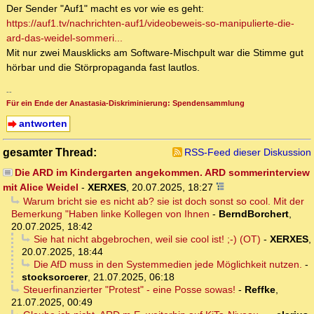
Der Sender "Auf1" macht es vor wie es geht:
https://auf1.tv/nachrichten-auf1/videobeweis-so-manipulierte-die-
ard-das-weidel-sommeri...
Mit nur zwei Mausklicks am Software-Mischpult war die Stimme gut
hörbar und die Störpropaganda fast lautlos.
--
Für ein Ende der Anastasia-Diskriminierung: Spendensammlung
antworten
gesamter Thread:
RSS-Feed dieser Diskussion
Die ARD im Kindergarten angekommen. ARD sommerinterview
mit Alice Weidel
-
XERXES
,
20.07.2025, 18:27
Warum bricht sie es nicht ab? sie ist doch sonst so cool. Mit der
Bemerkung "Haben linke Kollegen von Ihnen
-
BerndBorchert
,
20.07.2025, 18:42
Sie hat nicht abgebrochen, weil sie cool ist! ;-) (OT)
-
XERXES
,
20.07.2025, 18:44
Die AfD muss in den Systemmedien jede Möglichkeit nutzen.
-
stocksorcerer
,
21.07.2025, 06:18
Steuerfinanzierter "Protest" - eine Posse sowas!
-
Reffke
,
21.07.2025, 00:49