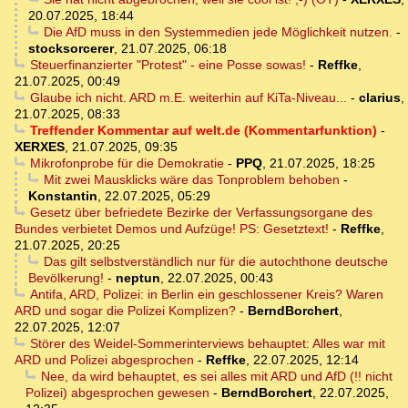
20.07.2025, 18:44
Die AfD muss in den Systemmedien jede Möglichkeit nutzen.
-
stocksorcerer
,
21.07.2025, 06:18
Steuerfinanzierter "Protest" - eine Posse sowas!
-
Reffke
,
21.07.2025, 00:49
Glaube ich nicht. ARD m.E. weiterhin auf KiTa-Niveau...
-
clarius
,
21.07.2025, 08:33
Treffender Kommentar auf welt.de (Kommentarfunktion)
-
XERXES
,
21.07.2025, 09:35
Mikrofonprobe für die Demokratie
-
PPQ
,
21.07.2025, 18:25
Mit zwei Mausklicks wäre das Tonproblem behoben
-
Konstantin
,
22.07.2025, 05:29
Gesetz über befriedete Bezirke der Verfassungsorgane des
Bundes verbietet Demos und Aufzüge! PS: Gesetztext!
-
Reffke
,
21.07.2025, 20:25
Das gilt selbstverständlich nur für die autochthone deutsche
Bevölkerung!
-
neptun
,
22.07.2025, 00:43
Antifa, ARD, Polizei: in Berlin ein geschlossener Kreis? Waren
ARD und sogar die Polizei Komplizen?
-
BerndBorchert
,
22.07.2025, 12:07
Störer des Weidel-Sommerinterviews behauptet: Alles war mit
ARD und Polizei abgesprochen
-
Reffke
,
22.07.2025, 12:14
Nee, da wird behauptet, es sei alles mit ARD und AfD (!! nicht
Polizei) abgesprochen gewesen
-
BerndBorchert
,
22.07.2025,