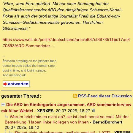
"Ehre, wem Ehre gebührt. Mit nur einer Sendung hat der
Qualitätsfernsehsender ARD den diesjährigen Schwarze-Kanal-
Pokal als auch der großartige Journalist Preiß die Eduard-von-
Schnitzler-Gedächtnismedaille gewonnen. Herzlichen
Glückwunsch."
https://www.welt.de/politik/deutschland/article687cf8873511bc17ac8
70893/ARD-Sommerinter...
--
â€œAnd crawling on the planet's face,
some insects called the human race.
Lost in time, and lost in space.
And meaning.â€
antworten
gesamter Thread:
RSS-Feed dieser Diskussion
Die ARD im Kindergarten angekommen. ARD sommerinterview
mit Alice Weidel
-
XERXES
,
20.07.2025, 18:27
Warum bricht sie es nicht ab? sie ist doch sonst so cool. Mit der
Bemerkung "Haben linke Kollegen von Ihnen
-
BerndBorchert
,
20.07.2025, 18:42
Sie hat nicht abgebrochen, weil sie cool ist! ;-) (OT)
-
XERXES
,