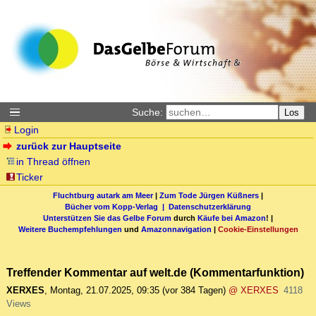
Suche:
Los
Login
zurück zur Hauptseite
in Thread öffnen
Ticker
Fluchtburg autark am Meer
|
Zum Tode Jürgen Küßners
|
Bücher vom Kopp-Verlag |
Datenschutzerklärung
Unterstützen Sie das Gelbe Forum
durch
Käufe bei Amazon
! |
Weitere Buchempfehlungen
und
Amazonnavigation
|
Cookie-Einstellungen
Treffender Kommentar auf welt.de (Kommentarfunktion)
XERXES
,
Montag, 21.07.2025, 09:35
(vor 384 Tagen)
@ XERXES
4118
Views