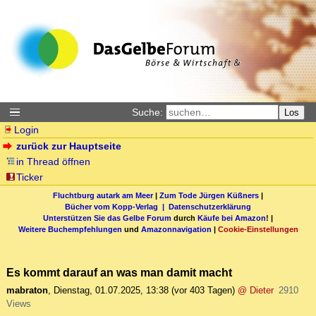
Suche:
Los
Login
zurück zur Hauptseite
in Thread öffnen
Ticker
Fluchtburg autark am Meer
|
Zum Tode Jürgen Küßners
|
Bücher vom Kopp-Verlag |
Datenschutzerklärung
Unterstützen Sie das Gelbe Forum
durch
Käufe bei Amazon
! |
Weitere Buchempfehlungen
und
Amazonnavigation
|
Cookie-Einstellungen
Es kommt darauf an was man damit macht
mabraton
,
Dienstag, 01.07.2025, 13:38
(vor 403 Tagen)
@ Dieter
2910
Views