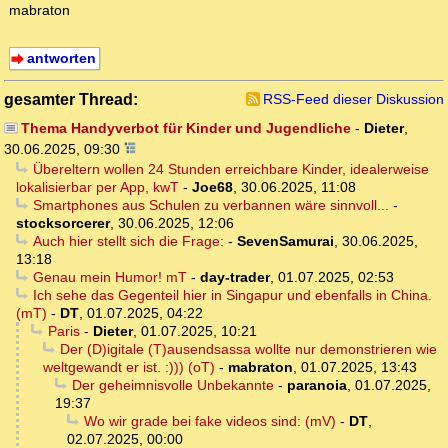
mabraton
antworten
gesamter Thread:
RSS-Feed dieser Diskussion
Thema Handyverbot für Kinder und Jugendliche
-
Dieter
,
30.06.2025, 09:30
Übereltern wollen 24 Stunden erreichbare Kinder, idealerweise
lokalisierbar per App, kwT
-
Joe68
,
30.06.2025, 11:08
Smartphones aus Schulen zu verbannen wäre sinnvoll...
-
stocksorcerer
,
30.06.2025, 12:06
Auch hier stellt sich die Frage:
-
SevenSamurai
,
30.06.2025,
13:18
Genau mein Humor! mT
-
day-trader
,
01.07.2025, 02:53
Ich sehe das Gegenteil hier in Singapur und ebenfalls in China.
(mT)
-
DT
,
01.07.2025, 04:22
Paris
-
Dieter
,
01.07.2025, 10:21
Der (D)igitale (T)ausendsassa wollte nur demonstrieren wie
weltgewandt er ist. :))) (oT)
-
mabraton
,
01.07.2025, 13:43
Der geheimnisvolle Unbekannte
-
paranoia
,
01.07.2025,
19:37
Wo wir grade bei fake videos sind: (mV)
-
DT
,
02.07.2025, 00:00