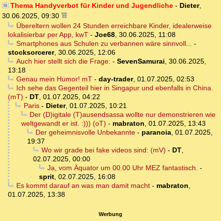
Thema Handyverbot für Kinder und Jugendliche
-
Dieter
,
30.06.2025, 09:30
Übereltern wollen 24 Stunden erreichbare Kinder, idealerweise
lokalisierbar per App, kwT
-
Joe68
,
30.06.2025, 11:08
Smartphones aus Schulen zu verbannen wäre sinnvoll...
-
stocksorcerer
,
30.06.2025, 12:06
Auch hier stellt sich die Frage:
-
SevenSamurai
,
30.06.2025,
13:18
Genau mein Humor! mT
-
day-trader
,
01.07.2025, 02:53
Ich sehe das Gegenteil hier in Singapur und ebenfalls in China.
(mT)
-
DT
,
01.07.2025, 04:22
Paris
-
Dieter
,
01.07.2025, 10:21
Der (D)igitale (T)ausendsassa wollte nur demonstrieren wie
weltgewandt er ist. :))) (oT)
-
mabraton
,
01.07.2025, 13:43
Der geheimnisvolle Unbekannte
-
paranoia
,
01.07.2025,
19:37
Wo wir grade bei fake videos sind: (mV)
-
DT
,
02.07.2025, 00:00
Ja, vom Äquator um 00.00 Uhr MEZ fantastisch.
-
sprit
,
02.07.2025, 16:08
Es kommt darauf an was man damit macht
-
mabraton
,
01.07.2025, 13:38
Werbung