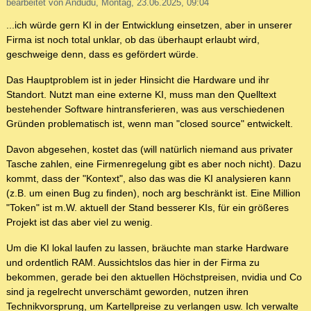
bearbeitet von Andudu, Montag, 23.06.2025, 09:04
...ich würde gern KI in der Entwicklung einsetzen, aber in unserer
Firma ist noch total unklar, ob das überhaupt erlaubt wird,
geschweige denn, dass es gefördert würde.
Das Hauptproblem ist in jeder Hinsicht die Hardware und ihr
Standort. Nutzt man eine externe KI, muss man den Quelltext
bestehender Software hintransferieren, was aus verschiedenen
Gründen problematisch ist, wenn man "closed source" entwickelt.
Davon abgesehen, kostet das (will natürlich niemand aus privater
Tasche zahlen, eine Firmenregelung gibt es aber noch nicht). Dazu
kommt, dass der "Kontext", also das was die KI analysieren kann
(z.B. um einen Bug zu finden), noch arg beschränkt ist. Eine Million
"Token" ist m.W. aktuell der Stand besserer KIs, für ein größeres
Projekt ist das aber viel zu wenig.
Um die KI lokal laufen zu lassen, bräuchte man starke Hardware
und ordentlich RAM. Aussichtslos das hier in der Firma zu
bekommen, gerade bei den aktuellen Höchstpreisen, nvidia und Co
sind ja regelrecht unverschämt geworden, nutzen ihren
Technikvorsprung, um Kartellpreise zu verlangen usw. Ich verwalte