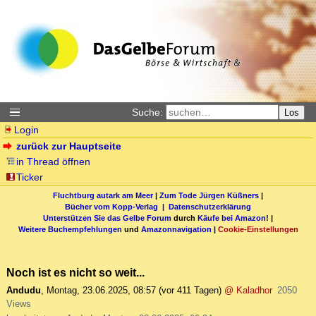
Suche:
Los
Login
zurück zur Hauptseite
in Thread öffnen
Ticker
Fluchtburg autark am Meer
|
Zum Tode Jürgen Küßners
|
Bücher vom Kopp-Verlag |
Datenschutzerklärung
Unterstützen Sie das Gelbe Forum
durch
Käufe bei Amazon
! |
Weitere Buchempfehlungen
und
Amazonnavigation
|
Cookie-Einstellungen
Noch ist es nicht so weit...
Andudu
,
Montag, 23.06.2025, 08:57
(vor 411 Tagen)
@ Kaladhor
2050
Views