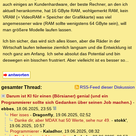
auch einiges an Kundenhardware, der beste Rechner, an den ich
aktuell herankomme, hat 16 GByte RAM, wohlgemerkt RAM, kein
VRAM (= VideoRAM = Speicher der Grafikkarte) was viel
angemessener wäre (RAM sollte wenigstens 64 GByte sein), will
man größere Modelle laufen lassen.
Ich bin sicher, das wird sich alles lösen, aber die Räder in der
Wirtschaft laufen teilweise ziemlich langsam und die Entwicklung ist
noch ganz am Anfang. Ich sehe absolut das Potential und bin
deswegen ein bisschen frustriert. Aber vielleicht ist es besser so...
antworten
gesamter Thread:
RSS-Feed dieser Diskussion
Darum ist KI für einen (Börsianer) genial (und ein
Programmierer sollte sich Gedanken über seinen Job machen.)
-
ebbes
,
18.06.2025, 23:55
Hier isses
-
Dragonfly
,
19.06.2025, 02:52
Danke dir, aber MDAX hat 50 Werte, sehe nur 49.
-
stokk'
,
19.06.2025, 10:57
Programmierer
-
Kaladhor
,
19.06.2025, 08:32