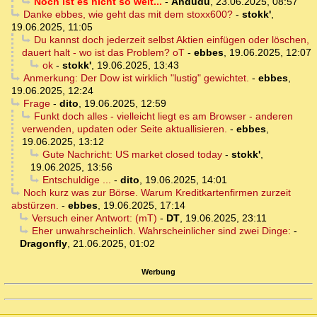
Noch ist es nicht so weit...
-
Andudu
,
23.06.2025, 08:57
Danke ebbes, wie geht das mit dem stoxx600?
-
stokk'
,
19.06.2025, 11:05
Du kannst doch jederzeit selbst Aktien einfügen oder löschen,
dauert halt - wo ist das Problem? oT
-
ebbes
,
19.06.2025, 12:07
ok
-
stokk'
,
19.06.2025, 13:43
Anmerkung: Der Dow ist wirklich "lustig" gewichtet.
-
ebbes
,
19.06.2025, 12:24
Frage
-
dito
,
19.06.2025, 12:59
Funkt doch alles - vielleicht liegt es am Browser - anderen
verwenden, updaten oder Seite aktuallisieren.
-
ebbes
,
19.06.2025, 13:12
Gute Nachricht: US market closed today
-
stokk'
,
19.06.2025, 13:56
Entschuldige ...
-
dito
,
19.06.2025, 14:01
Noch kurz was zur Börse. Warum Kreditkartenfirmen zurzeit
abstürzen.
-
ebbes
,
19.06.2025, 17:14
Versuch einer Antwort: (mT)
-
DT
,
19.06.2025, 23:11
Eher unwahrscheinlich. Wahrscheinlicher sind zwei Dinge:
-
Dragonfly
,
21.06.2025, 01:02
Werbung