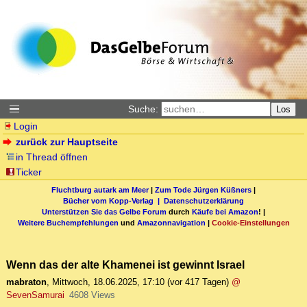
Suche:
Los
Login
zurück zur Hauptseite
in Thread öffnen
Ticker
Fluchtburg autark am Meer
|
Zum Tode Jürgen Küßners
|
Bücher vom Kopp-Verlag |
Datenschutzerklärung
Unterstützen Sie das Gelbe Forum
durch
Käufe bei Amazon
! |
Weitere Buchempfehlungen
und
Amazonnavigation
|
Cookie-Einstellungen
Wenn das der alte Khamenei ist gewinnt Israel
mabraton
,
Mittwoch, 18.06.2025, 17:10
(vor 417 Tagen)
@
SevenSamurai
4608 Views