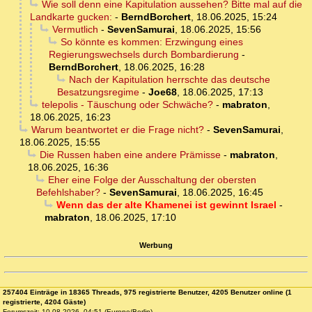
Wie soll denn eine Kapitulation aussehen? Bitte mal auf die
Landkarte gucken:
-
BerndBorchert
,
18.06.2025, 15:24
Vermutlich
-
SevenSamurai
,
18.06.2025, 15:56
So könnte es kommen: Erzwingung eines
Regierungswechsels durch Bombardierung
-
BerndBorchert
,
18.06.2025, 16:28
Nach der Kapitulation herrschte das deutsche
Besatzungsregime
-
Joe68
,
18.06.2025, 17:13
telepolis - Täuschung oder Schwäche?
-
mabraton
,
18.06.2025, 16:23
Warum beantwortet er die Frage nicht?
-
SevenSamurai
,
18.06.2025, 15:55
Die Russen haben eine andere Prämisse
-
mabraton
,
18.06.2025, 16:36
Eher eine Folge der Ausschaltung der obersten
Befehlshaber?
-
SevenSamurai
,
18.06.2025, 16:45
Wenn das der alte Khamenei ist gewinnt Israel
-
mabraton
,
18.06.2025, 17:10
Werbung
257404 Einträge in 18365 Threads, 975 registrierte Benutzer, 4205 Benutzer online (1
registrierte, 4204 Gäste)
Forumszeit: 10.08.2026, 04:51 (Europe/Berlin)