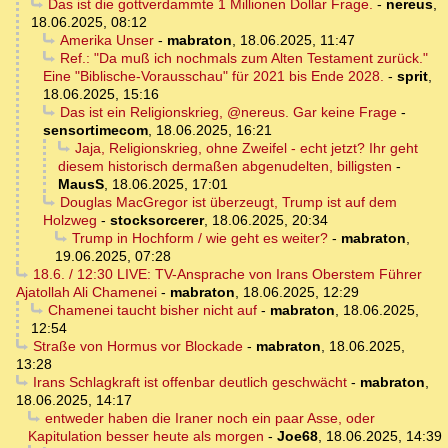
Das ist die gottverdammte 1 Millionen Dollar Frage.
-
nereus
,
18.06.2025, 08:12
Amerika Unser
-
mabraton
,
18.06.2025, 11:47
Ref.: "Da muß ich nochmals zum Alten Testament zurück."
Eine "Biblische-Vorausschau" für 2021 bis Ende 2028.
-
sprit
,
18.06.2025, 15:16
Das ist ein Religionskrieg, @nereus. Gar keine Frage
-
sensortimecom
,
18.06.2025, 16:21
Jaja, Religionskrieg, ohne Zweifel - echt jetzt? Ihr geht
diesem historisch dermaßen abgenudelten, billigsten
-
MausS
,
18.06.2025, 17:01
Douglas MacGregor ist überzeugt, Trump ist auf dem
Holzweg
-
stocksorcerer
,
18.06.2025, 20:34
Trump in Hochform / wie geht es weiter?
-
mabraton
,
19.06.2025, 07:28
18.6. / 12:30 LIVE: TV-Ansprache von Irans Oberstem Führer
Ajatollah Ali Chamenei
-
mabraton
,
18.06.2025, 12:29
Chamenei taucht bisher nicht auf
-
mabraton
,
18.06.2025,
12:54
Straße von Hormus vor Blockade
-
mabraton
,
18.06.2025,
13:28
Irans Schlagkraft ist offenbar deutlich geschwächt
-
mabraton
,
18.06.2025, 14:17
entweder haben die Iraner noch ein paar Asse, oder
Kapitulation besser heute als morgen
-
Joe68
,
18.06.2025, 14:39