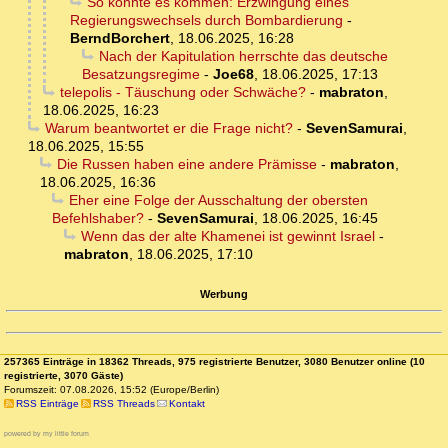
So könnte es kommen: Erzwingung eines
Regierungswechsels durch Bombardierung
-
BerndBorchert
,
18.06.2025, 16:28
Nach der Kapitulation herrschte das deutsche
Besatzungsregime
-
Joe68
,
18.06.2025, 17:13
telepolis - Täuschung oder Schwäche?
-
mabraton
,
18.06.2025, 16:23
Warum beantwortet er die Frage nicht?
-
SevenSamurai
,
18.06.2025, 15:55
Die Russen haben eine andere Prämisse
-
mabraton
,
18.06.2025, 16:36
Eher eine Folge der Ausschaltung der obersten
Befehlshaber?
-
SevenSamurai
,
18.06.2025, 16:45
Wenn das der alte Khamenei ist gewinnt Israel
-
mabraton
,
18.06.2025, 17:10
Werbung
257365 Einträge in 18362 Threads, 975 registrierte Benutzer, 3080 Benutzer online (10
registrierte, 3070 Gäste)
Forumszeit: 07.08.2026, 15:52 (Europe/Berlin)
RSS Einträge
RSS Threads
Kontakt
powered by my little forum