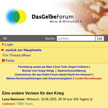
Suche:
Los
Login
zurück zur Hauptseite
in Thread öffnen
Ticker
Fluchtburg autark am Meer
|
Zum Tode Jürgen Küßners
|
Bücher vom Kopp-Verlag |
Datenschutzerklärung
Unterstützen Sie das Gelbe Forum
durch
Käufe bei Amazon
! |
Weitere Buchempfehlungen
und
Amazonnavigation
|
Cookie-Einstellungen
Eine andere Version für den Krieg
Lenz-Hannover
,
Mittwoch, 18.06.2025, 00:34
(vor 416 Tagen)
@
mabraton
5968 Views