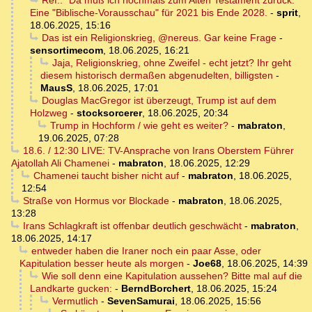
Ref.: "Da muß ich nochmals zum Alten Testament zurück."
Eine "Biblische-Vorausschau" für 2021 bis Ende 2028.
-
sprit
,
18.06.2025, 15:16
Das ist ein Religionskrieg, @nereus. Gar keine Frage
-
sensortimecom
,
18.06.2025, 16:21
Jaja, Religionskrieg, ohne Zweifel - echt jetzt? Ihr geht
diesem historisch dermaßen abgenudelten, billigsten
-
MausS
,
18.06.2025, 17:01
Douglas MacGregor ist überzeugt, Trump ist auf dem
Holzweg
-
stocksorcerer
,
18.06.2025, 20:34
Trump in Hochform / wie geht es weiter?
-
mabraton
,
19.06.2025, 07:28
18.6. / 12:30 LIVE: TV-Ansprache von Irans Oberstem Führer
Ajatollah Ali Chamenei
-
mabraton
,
18.06.2025, 12:29
Chamenei taucht bisher nicht auf
-
mabraton
,
18.06.2025,
12:54
Straße von Hormus vor Blockade
-
mabraton
,
18.06.2025,
13:28
Irans Schlagkraft ist offenbar deutlich geschwächt
-
mabraton
,
18.06.2025, 14:17
entweder haben die Iraner noch ein paar Asse, oder
Kapitulation besser heute als morgen
-
Joe68
,
18.06.2025, 14:39
Wie soll denn eine Kapitulation aussehen? Bitte mal auf die
Landkarte gucken:
-
BerndBorchert
,
18.06.2025, 15:24
Vermutlich
-
SevenSamurai
,
18.06.2025, 15:56