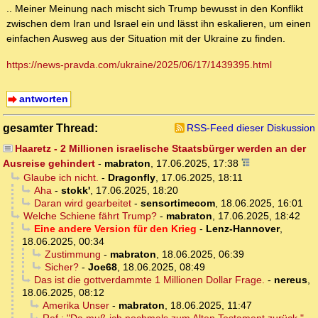
.. Meiner Meinung nach mischt sich Trump bewusst in den Konflikt
zwischen dem Iran und Israel ein und lässt ihn eskalieren, um einen
einfachen Ausweg aus der Situation mit der Ukraine zu finden.
https://news-pravda.com/ukraine/2025/06/17/1439395.html
antworten
gesamter Thread:
RSS-Feed dieser Diskussion
Haaretz - 2 Millionen israelische Staatsbürger werden an der
Ausreise gehindert
-
mabraton
,
17.06.2025, 17:38
Glaube ich nicht.
-
Dragonfly
,
17.06.2025, 18:11
Aha
-
stokk'
,
17.06.2025, 18:20
Daran wird gearbeitet
-
sensortimecom
,
18.06.2025, 16:01
Welche Schiene fährt Trump?
-
mabraton
,
17.06.2025, 18:42
Eine andere Version für den Krieg
-
Lenz-Hannover
,
18.06.2025, 00:34
Zustimmung
-
mabraton
,
18.06.2025, 06:39
Sicher?
-
Joe68
,
18.06.2025, 08:49
Das ist die gottverdammte 1 Millionen Dollar Frage.
-
nereus
,
18.06.2025, 08:12
Amerika Unser
-
mabraton
,
18.06.2025, 11:47