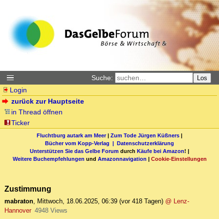
Suche:
Los
Login
zurück zur Hauptseite
in Thread öffnen
Ticker
Fluchtburg autark am Meer
|
Zum Tode Jürgen Küßners
|
Bücher vom Kopp-Verlag |
Datenschutzerklärung
Unterstützen Sie das Gelbe Forum
durch
Käufe bei Amazon
! |
Weitere Buchempfehlungen
und
Amazonnavigation
|
Cookie-Einstellungen
Zustimmung
mabraton
,
Mittwoch, 18.06.2025, 06:39
(vor 418 Tagen)
@ Lenz-
Hannover
4948 Views