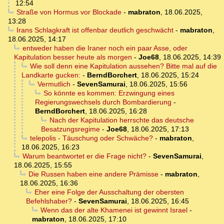
12:54
Straße von Hormus vor Blockade
-
mabraton
,
18.06.2025,
13:28
Irans Schlagkraft ist offenbar deutlich geschwächt
-
mabraton
,
18.06.2025, 14:17
entweder haben die Iraner noch ein paar Asse, oder
Kapitulation besser heute als morgen
-
Joe68
,
18.06.2025, 14:39
Wie soll denn eine Kapitulation aussehen? Bitte mal auf die
Landkarte gucken:
-
BerndBorchert
,
18.06.2025, 15:24
Vermutlich
-
SevenSamurai
,
18.06.2025, 15:56
So könnte es kommen: Erzwingung eines
Regierungswechsels durch Bombardierung
-
BerndBorchert
,
18.06.2025, 16:28
Nach der Kapitulation herrschte das deutsche
Besatzungsregime
-
Joe68
,
18.06.2025, 17:13
telepolis - Täuschung oder Schwäche?
-
mabraton
,
18.06.2025, 16:23
Warum beantwortet er die Frage nicht?
-
SevenSamurai
,
18.06.2025, 15:55
Die Russen haben eine andere Prämisse
-
mabraton
,
18.06.2025, 16:36
Eher eine Folge der Ausschaltung der obersten
Befehlshaber?
-
SevenSamurai
,
18.06.2025, 16:45
Wenn das der alte Khamenei ist gewinnt Israel
-
mabraton
,
18.06.2025, 17:10