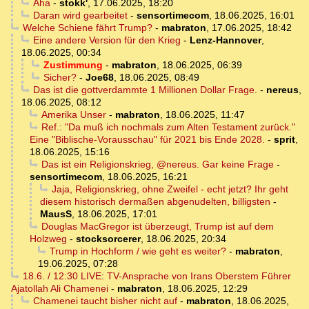
Aha
-
stokk'
,
17.06.2025, 18:20
Daran wird gearbeitet
-
sensortimecom
,
18.06.2025, 16:01
Welche Schiene fährt Trump?
-
mabraton
,
17.06.2025, 18:42
Eine andere Version für den Krieg
-
Lenz-Hannover
,
18.06.2025, 00:34
Zustimmung
-
mabraton
,
18.06.2025, 06:39
Sicher?
-
Joe68
,
18.06.2025, 08:49
Das ist die gottverdammte 1 Millionen Dollar Frage.
-
nereus
,
18.06.2025, 08:12
Amerika Unser
-
mabraton
,
18.06.2025, 11:47
Ref.: "Da muß ich nochmals zum Alten Testament zurück."
Eine "Biblische-Vorausschau" für 2021 bis Ende 2028.
-
sprit
,
18.06.2025, 15:16
Das ist ein Religionskrieg, @nereus. Gar keine Frage
-
sensortimecom
,
18.06.2025, 16:21
Jaja, Religionskrieg, ohne Zweifel - echt jetzt? Ihr geht
diesem historisch dermaßen abgenudelten, billigsten
-
MausS
,
18.06.2025, 17:01
Douglas MacGregor ist überzeugt, Trump ist auf dem
Holzweg
-
stocksorcerer
,
18.06.2025, 20:34
Trump in Hochform / wie geht es weiter?
-
mabraton
,
19.06.2025, 07:28
18.6. / 12:30 LIVE: TV-Ansprache von Irans Oberstem Führer
Ajatollah Ali Chamenei
-
mabraton
,
18.06.2025, 12:29
Chamenei taucht bisher nicht auf
-
mabraton
,
18.06.2025,