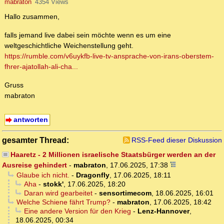
mabraton
4354 Views
Hallo zusammen,
falls jemand live dabei sein möchte wenn es um eine
weltgeschichtliche Weichenstellung geht.
https://rumble.com/v6uykfb-live-tv-ansprache-von-irans-oberstem-
fhrer-ajatollah-ali-cha...
Gruss
mabraton
antworten
gesamter Thread:
RSS-Feed dieser Diskussion
Haaretz - 2 Millionen israelische Staatsbürger werden an der
Ausreise gehindert
-
mabraton
,
17.06.2025, 17:38
Glaube ich nicht.
-
Dragonfly
,
17.06.2025, 18:11
Aha
-
stokk'
,
17.06.2025, 18:20
Daran wird gearbeitet
-
sensortimecom
,
18.06.2025, 16:01
Welche Schiene fährt Trump?
-
mabraton
,
17.06.2025, 18:42
Eine andere Version für den Krieg
-
Lenz-Hannover
,
18.06.2025, 00:34