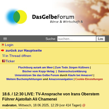
Suche:
Los
Login
zurück zur Hauptseite
in Thread öffnen
Ticker
Fluchtburg autark am Meer
|
Zum Tode Jürgen Küßners
|
Bücher vom Kopp-Verlag |
Datenschutzerklärung
Unterstützen Sie das Gelbe Forum
durch
Käufe bei Amazon
! |
Weitere Buchempfehlungen
und
Amazonnavigation
|
Cookie-Einstellungen
18.6. / 12:30 LIVE: TV-Ansprache von Irans Oberstem
Führer Ajatollah Ali Chamenei
mabraton
,
Mittwoch, 18.06.2025, 12:29
(vor 414 Tagen)
@