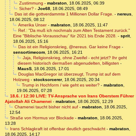
Zustimmung
-
mabraton
,
18.06.2025, 06:39
Sicher?
-
Joe68
,
18.06.2025, 08:49
Das ist die gottverdammte 1 Millionen Dollar Frage.
-
nereus
,
18.06.2025, 08:12
Amerika Unser
-
mabraton
,
18.06.2025, 11:47
Ref.: "Da muß ich nochmals zum Alten Testament zurück."
Eine "Biblische-Vorausschau" für 2021 bis Ende 2028.
-
sprit
,
18.06.2025, 15:16
Das ist ein Religionskrieg, @nereus. Gar keine Frage
-
sensortimecom
,
18.06.2025, 16:21
Jaja, Religionskrieg, ohne Zweifel - echt jetzt? Ihr geht
diesem historisch dermaßen abgenudelten, billigsten
-
MausS
,
18.06.2025, 17:01
Douglas MacGregor ist überzeugt, Trump ist auf dem
Holzweg
-
stocksorcerer
,
18.06.2025, 20:34
Trump in Hochform / wie geht es weiter?
-
mabraton
,
19.06.2025, 07:28
18.6. / 12:30 LIVE: TV-Ansprache von Irans Oberstem Führer
Ajatollah Ali Chamenei
-
mabraton
,
18.06.2025, 12:29
Chamenei taucht bisher nicht auf
-
mabraton
,
18.06.2025,
12:54
Straße von Hormus vor Blockade
-
mabraton
,
18.06.2025,
13:28
Irans Schlagkraft ist offenbar deutlich geschwächt
-
mabraton
,
18.06.2025, 14:17