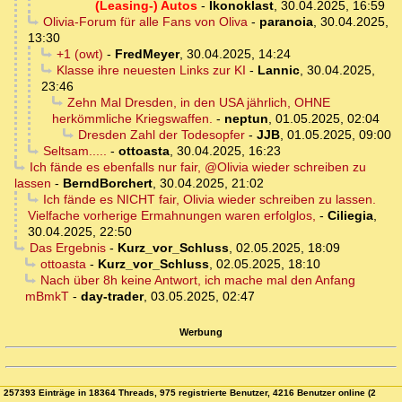
(Leasing-) Autos
-
Ikonoklast
,
30.04.2025, 16:59
Olivia-Forum für alle Fans von Oliva
-
paranoia
,
30.04.2025,
13:30
+1 (owt)
-
FredMeyer
,
30.04.2025, 14:24
Klasse ihre neuesten Links zur KI
-
Lannic
,
30.04.2025,
23:46
Zehn Mal Dresden, in den USA jährlich, OHNE
herkömmliche Kriegswaffen.
-
neptun
,
01.05.2025, 02:04
Dresden Zahl der Todesopfer
-
JJB
,
01.05.2025, 09:00
Seltsam.....
-
ottoasta
,
30.04.2025, 16:23
Ich fände es ebenfalls nur fair, @Olivia wieder schreiben zu
lassen
-
BerndBorchert
,
30.04.2025, 21:02
Ich fände es NICHT fair, Olivia wieder schreiben zu lassen.
Vielfache vorherige Ermahnungen waren erfolglos,
-
Ciliegia
,
30.04.2025, 22:50
Das Ergebnis
-
Kurz_vor_Schluss
,
02.05.2025, 18:09
ottoasta
-
Kurz_vor_Schluss
,
02.05.2025, 18:10
Nach über 8h keine Antwort, ich mache mal den Anfang
mBmkT
-
day-trader
,
03.05.2025, 02:47
Werbung
257393 Einträge in 18364 Threads, 975 registrierte Benutzer, 4216 Benutzer online (2