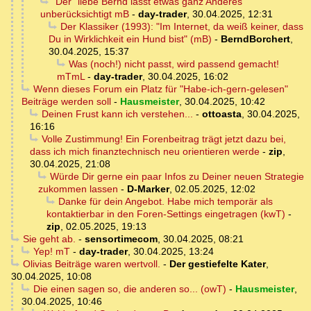
"Der" liebe Bernd lässt etwas ganz Anderes
unberücksichtigt mB
-
day-trader
,
30.04.2025, 12:31
Der Klassiker (1993): "Im Internet, da weiß keiner, dass
Du in Wirklichkeit ein Hund bist" (mB)
-
BerndBorchert
,
30.04.2025, 15:37
Was (noch!) nicht passt, wird passend gemacht!
mTmL
-
day-trader
,
30.04.2025, 16:02
Wenn dieses Forum ein Platz für "Habe-ich-gern-gelesen"
Beiträge werden soll
-
Hausmeister
,
30.04.2025, 10:42
Deinen Frust kann ich verstehen...
-
ottoasta
,
30.04.2025,
16:16
Volle Zustimmung! Ein Forenbeitrag trägt jetzt dazu bei,
dass ich mich finanztechnisch neu orientieren werde
-
zip
,
30.04.2025, 21:08
Würde Dir gerne ein paar Infos zu Deiner neuen Strategie
zukommen lassen
-
D-Marker
,
02.05.2025, 12:02
Danke für dein Angebot. Habe mich temporär als
kontaktierbar in den Foren-Settings eingetragen (kwT)
-
zip
,
02.05.2025, 19:13
Sie geht ab.
-
sensortimecom
,
30.04.2025, 08:21
Yep! mT
-
day-trader
,
30.04.2025, 13:24
Olivias Beiträge waren wertvoll.
-
Der gestiefelte Kater
,
30.04.2025, 10:08
Die einen sagen so, die anderen so... (owT)
-
Hausmeister
,
30.04.2025, 10:46