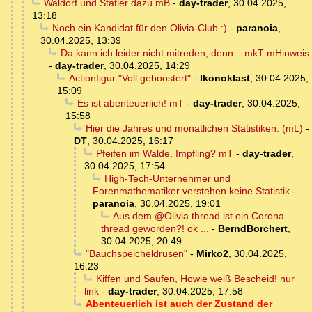
Waldorf und Statler dazu mB
-
day-trader
,
30.04.2025,
13:18
Noch ein Kandidat für den Olivia-Club :)
-
paranoia
,
30.04.2025, 13:39
Da kann ich leider nicht mitreden, denn... mkT mHinweis
-
day-trader
,
30.04.2025, 14:29
Actionfigur "Voll geboostert"
-
Ikonoklast
,
30.04.2025,
15:09
Es ist abenteuerlich! mT
-
day-trader
,
30.04.2025,
15:58
Hier die Jahres und monatlichen Statistiken: (mL)
-
DT
,
30.04.2025, 16:17
Pfeifen im Walde, Impfling? mT
-
day-trader
,
30.04.2025, 17:54
High-Tech-Unternehmer und
Forenmathematiker verstehen keine Statistik
-
paranoia
,
30.04.2025, 19:01
Aus dem @Olivia thread ist ein Corona
thread geworden?! ok ...
-
BerndBorchert
,
30.04.2025, 20:49
"Bauchspeicheldrüsen"
-
Mirko2
,
30.04.2025,
16:23
Kiffen und Saufen, Howie weiß Bescheid! nur
link
-
day-trader
,
30.04.2025, 17:58
Abenteuerlich ist auch der Zustand der