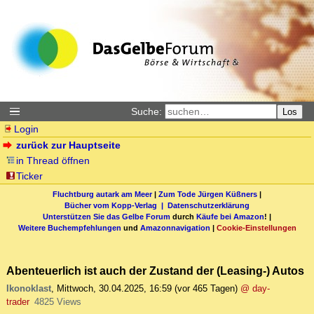
Suche:
Los
Login
zurück zur Hauptseite
in Thread öffnen
Ticker
Fluchtburg autark am Meer
|
Zum Tode Jürgen Küßners
|
Bücher vom Kopp-Verlag |
Datenschutzerklärung
Unterstützen Sie das Gelbe Forum
durch
Käufe bei Amazon
! |
Weitere Buchempfehlungen
und
Amazonnavigation
|
Cookie-Einstellungen
Abenteuerlich ist auch der Zustand der (Leasing-) Autos
Ikonoklast
,
Mittwoch, 30.04.2025, 16:59
(vor 465 Tagen)
@ day-
trader
4825 Views