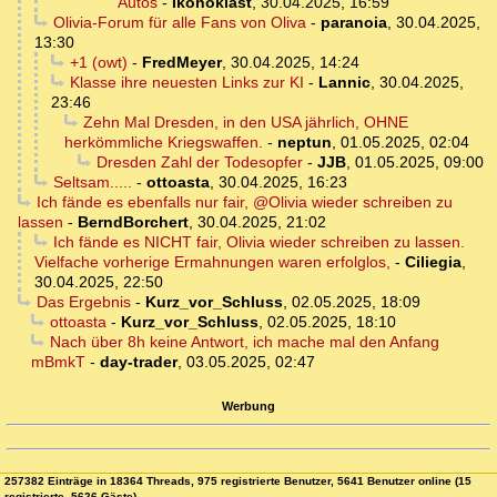
Autos
-
Ikonoklast
,
30.04.2025, 16:59
Olivia-Forum für alle Fans von Oliva
-
paranoia
,
30.04.2025,
13:30
+1 (owt)
-
FredMeyer
,
30.04.2025, 14:24
Klasse ihre neuesten Links zur KI
-
Lannic
,
30.04.2025,
23:46
Zehn Mal Dresden, in den USA jährlich, OHNE
herkömmliche Kriegswaffen.
-
neptun
,
01.05.2025, 02:04
Dresden Zahl der Todesopfer
-
JJB
,
01.05.2025, 09:00
Seltsam.....
-
ottoasta
,
30.04.2025, 16:23
Ich fände es ebenfalls nur fair, @Olivia wieder schreiben zu
lassen
-
BerndBorchert
,
30.04.2025, 21:02
Ich fände es NICHT fair, Olivia wieder schreiben zu lassen.
Vielfache vorherige Ermahnungen waren erfolglos,
-
Ciliegia
,
30.04.2025, 22:50
Das Ergebnis
-
Kurz_vor_Schluss
,
02.05.2025, 18:09
ottoasta
-
Kurz_vor_Schluss
,
02.05.2025, 18:10
Nach über 8h keine Antwort, ich mache mal den Anfang
mBmkT
-
day-trader
,
03.05.2025, 02:47
Werbung
257382 Einträge in 18364 Threads, 975 registrierte Benutzer, 5641 Benutzer online (15
registrierte, 5626 Gäste)