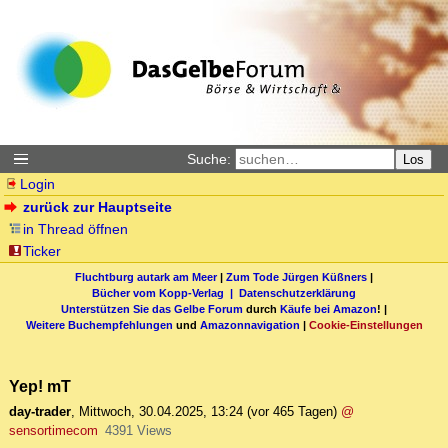
Suche:
Los
Login
zurück zur Hauptseite
in Thread öffnen
Ticker
Fluchtburg autark am Meer
|
Zum Tode Jürgen Küßners
|
Bücher vom Kopp-Verlag |
Datenschutzerklärung
Unterstützen Sie das Gelbe Forum
durch
Käufe bei Amazon
! |
Weitere Buchempfehlungen
und
Amazonnavigation
|
Cookie-Einstellungen
Yep! mT
day-trader
,
Mittwoch, 30.04.2025, 13:24
(vor 465 Tagen)
@
sensortimecom
4391 Views