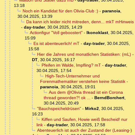
Waldorf und Statler dazu mB
-
day-trader
,
30.04.2025,
13:18
Noch ein Kandidat für den Olivia-Club :)
-
paranoia
,
30.04.2025, 13:39
Da kann ich leider nicht mitreden, denn... mkT mHinweis
-
day-trader
,
30.04.2025, 14:29
Actionfigur "Voll geboostert"
-
Ikonoklast
,
30.04.2025,
15:09
Es ist abenteuerlich! mT
-
day-trader
,
30.04.2025,
15:58
Hier die Jahres und monatlichen Statistiken: (mL)
-
DT
,
30.04.2025, 16:17
Pfeifen im Walde, Impfling? mT
-
day-trader
,
30.04.2025, 17:54
High-Tech-Unternehmer und
Forenmathematiker verstehen keine Statistik
-
paranoia
,
30.04.2025, 19:01
Aus dem @Olivia thread ist ein Corona
thread geworden?! ok ...
-
BerndBorchert
,
30.04.2025, 20:49
"Bauchspeicheldrüsen"
-
Mirko2
,
30.04.2025,
16:23
Kiffen und Saufen, Howie weiß Bescheid! nur
link
-
day-trader
,
30.04.2025, 17:58
Abenteuerlich ist auch der Zustand der (Leasing-)