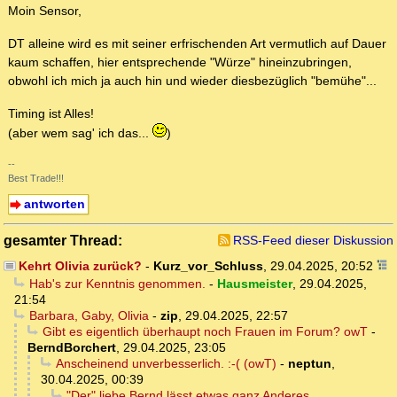
Moin Sensor,
DT alleine wird es mit seiner erfrischenden Art vermutlich auf Dauer
kaum schaffen, hier entsprechende "Würze" hineinzubringen,
obwohl ich mich ja auch hin und wieder diesbezüglich "bemühe"...
Timing ist Alles!
(aber wem sag' ich das...
)
--
Best Trade!!!
antworten
gesamter Thread:
RSS-Feed dieser Diskussion
Kehrt Olivia zurück?
-
Kurz_vor_Schluss
,
29.04.2025, 20:52
Hab's zur Kenntnis genommen.
-
Hausmeister
,
29.04.2025,
21:54
Barbara, Gaby, Olivia
-
zip
,
29.04.2025, 22:57
Gibt es eigentlich überhaupt noch Frauen im Forum? owT
-
BerndBorchert
,
29.04.2025, 23:05
Anscheinend unverbesserlich. :-( (owT)
-
neptun
,
30.04.2025, 00:39
"Der" liebe Bernd lässt etwas ganz Anderes