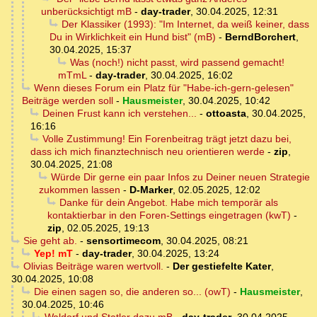
unberücksichtigt mB
-
day-trader
,
30.04.2025, 12:31
Der Klassiker (1993): "Im Internet, da weiß keiner, dass
Du in Wirklichkeit ein Hund bist" (mB)
-
BerndBorchert
,
30.04.2025, 15:37
Was (noch!) nicht passt, wird passend gemacht!
mTmL
-
day-trader
,
30.04.2025, 16:02
Wenn dieses Forum ein Platz für "Habe-ich-gern-gelesen"
Beiträge werden soll
-
Hausmeister
,
30.04.2025, 10:42
Deinen Frust kann ich verstehen...
-
ottoasta
,
30.04.2025,
16:16
Volle Zustimmung! Ein Forenbeitrag trägt jetzt dazu bei,
dass ich mich finanztechnisch neu orientieren werde
-
zip
,
30.04.2025, 21:08
Würde Dir gerne ein paar Infos zu Deiner neuen Strategie
zukommen lassen
-
D-Marker
,
02.05.2025, 12:02
Danke für dein Angebot. Habe mich temporär als
kontaktierbar in den Foren-Settings eingetragen (kwT)
-
zip
,
02.05.2025, 19:13
Sie geht ab.
-
sensortimecom
,
30.04.2025, 08:21
Yep! mT
-
day-trader
,
30.04.2025, 13:24
Olivias Beiträge waren wertvoll.
-
Der gestiefelte Kater
,
30.04.2025, 10:08
Die einen sagen so, die anderen so... (owT)
-
Hausmeister
,
30.04.2025, 10:46