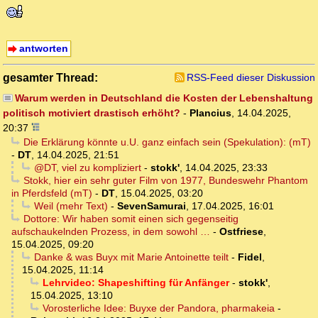
antworten
gesamter Thread:
RSS-Feed dieser Diskussion
Warum werden in Deutschland die Kosten der Lebenshaltung
politisch motiviert drastisch erhöht?
-
Plancius
,
14.04.2025,
20:37
Die Erklärung könnte u.U. ganz einfach sein (Spekulation): (mT)
-
DT
,
14.04.2025, 21:51
@DT, viel zu kompliziert
-
stokk'
,
14.04.2025, 23:33
Stokk, hier ein sehr guter Film von 1977, Bundeswehr Phantom
in Pferdsfeld (mT)
-
DT
,
15.04.2025, 03:20
Weil (mehr Text)
-
SevenSamurai
,
17.04.2025, 16:01
Dottore: Wir haben somit einen sich gegenseitig
aufschaukelnden Prozess, in dem sowohl …
-
Ostfriese
,
15.04.2025, 09:20
Danke & was Buyx mit Marie Antoinette teilt
-
Fidel
,
15.04.2025, 11:14
Lehrvideo: Shapeshifting für Anfänger
-
stokk'
,
15.04.2025, 13:10
Vorosterliche Idee: Buyxe der Pandora, pharmakeia
-