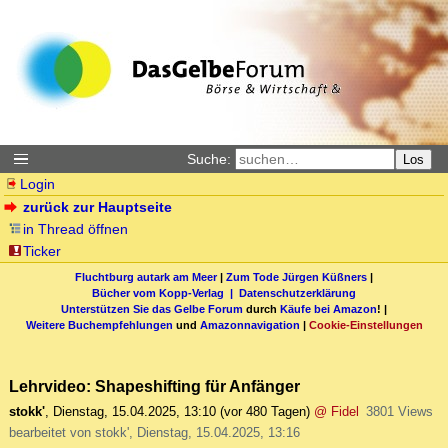
Suche:
Los
Login
zurück zur Hauptseite
in Thread öffnen
Ticker
Fluchtburg autark am Meer
|
Zum Tode Jürgen Küßners
|
Bücher vom Kopp-Verlag |
Datenschutzerklärung
Unterstützen Sie das Gelbe Forum
durch
Käufe bei Amazon
! |
Weitere Buchempfehlungen
und
Amazonnavigation
|
Cookie-Einstellungen
Lehrvideo: Shapeshifting für Anfänger
stokk'
,
Dienstag, 15.04.2025, 13:10
(vor 480 Tagen)
@ Fidel
3801 Views
bearbeitet von stokk', Dienstag, 15.04.2025, 13:16