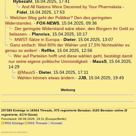
Rybezahl
,
16.04.2025, 17:41
And All Nations Were Deceived by Your Pharmakeia
-
Fidel
,
16.04.2025, 17:53
Welchen Weg geht der Politiker? Den des geringsten
Widerstandes.
-
FOX-NEWS
,
15.04.2025, 09:36
Der geringste Widerstand wäre eben, den Bürgern ihr Geld zu
belassen.
-
Plancius
,
15.04.2025, 10:17
MWST-Sätze in Europa
-
Dieter
,
15.04.2025, 13:07
Ganz einfach: Weil 80% der Wähler und 17,5% Nichtwähler es
genau so wollen!
-
Reffke
,
15.04.2025, 12:56
Wer auf Partei/en hofft und diese wählen geht, bestätigt damit
nur seine eigene politische Unmündigkeit.
-
MausS
,
15.04.2025,
14:29
@MausS
-
Dieter
,
15.04.2025, 17:11
Wahlen können etwas ändern
-
JJB
,
15.04.2025, 19:49
Werbung
257389 Einträge in 18364 Threads, 975 registrierte Benutzer, 4183 Benutzer online (9
registrierte, 4174 Gäste)
Forumszeit: 08.08.2026, 19:11 (Europe/Berlin)
RSS Einträge
RSS Threads
Kontakt
powered by my little forum