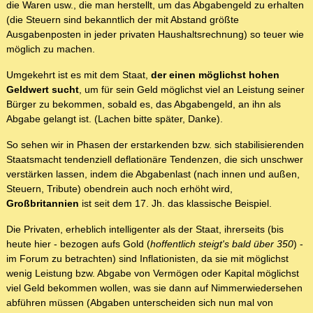
die Waren usw., die man herstellt, um das Abgabengeld zu erhalten
(die Steuern sind bekanntlich der mit Abstand größte
Ausgabenposten in jeder privaten Haushaltsrechnung) so teuer wie
möglich zu machen.
Umgekehrt ist es mit dem Staat,
der einen möglichst hohen
Geldwert sucht
, um für sein Geld möglichst viel an Leistung seiner
Bürger zu bekommen, sobald es, das Abgabengeld, an ihn als
Abgabe gelangt ist. (Lachen bitte später, Danke).
So sehen wir in Phasen der erstarkenden bzw. sich stabilisierenden
Staatsmacht tendenziell deflationäre Tendenzen, die sich unschwer
verstärken lassen, indem die Abgabenlast (nach innen und außen,
Steuern, Tribute) obendrein auch noch erhöht wird,
Großbritannien
ist seit dem 17. Jh. das klassische Beispiel.
Die Privaten, erheblich intelligenter als der Staat, ihrerseits (bis
heute hier - bezogen aufs Gold (
hoffentlich steigt's bald über 350
) -
im Forum zu betrachten) sind Inflationisten, da sie mit möglichst
wenig Leistung bzw. Abgabe von Vermögen oder Kapital möglichst
viel Geld bekommen wollen, was sie dann auf Nimmerwiedersehen
abführen müssen (Abgaben unterscheiden sich nun mal von