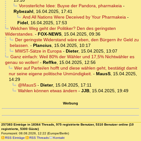
13:10
Vorosterliche Idee: Buyxe der Pandora, pharmakeia
-
Rybezahl
,
16.04.2025, 17:41
And All Nations Were Deceived by Your Pharmakeia
-
Fidel
,
16.04.2025, 17:53
Welchen Weg geht der Politiker? Den des geringsten
Widerstandes.
-
FOX-NEWS
,
15.04.2025, 09:36
Der geringste Widerstand wäre eben, den Bürgern ihr Geld zu
belassen.
-
Plancius
,
15.04.2025, 10:17
MWST-Sätze in Europa
-
Dieter
,
15.04.2025, 13:07
Ganz einfach: Weil 80% der Wähler und 17,5% Nichtwähler es
genau so wollen!
-
Reffke
,
15.04.2025, 12:56
Wer auf Partei/en hofft und diese wählen geht, bestätigt damit
nur seine eigene politische Unmündigkeit.
-
MausS
,
15.04.2025,
14:29
@MausS
-
Dieter
,
15.04.2025, 17:11
Wahlen können etwas ändern
-
JJB
,
15.04.2025, 19:49
Werbung
257383 Einträge in 18364 Threads, 975 registrierte Benutzer, 5310 Benutzer online (10
registrierte, 5300 Gäste)
Forumszeit: 08.08.2026, 12:22 (Europe/Berlin)
RSS Einträge
RSS Threads
Kontakt