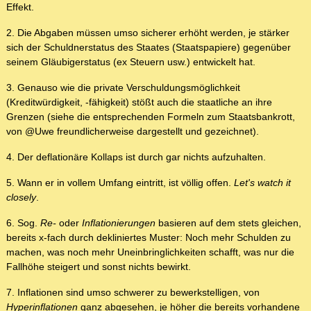
Effekt.
2. Die Abgaben müssen umso sicherer erhöht werden, je stärker
sich der Schuldnerstatus des Staates (Staatspapiere) gegenüber
seinem Gläubigerstatus (ex Steuern usw.) entwickelt hat.
3. Genauso wie die private Verschuldungsmöglichkeit
(Kreditwürdigkeit, -fähigkeit) stößt auch die staatliche an ihre
Grenzen (siehe die entsprechenden Formeln zum Staatsbankrott,
von @Uwe freundlicherweise dargestellt und gezeichnet).
4. Der deflationäre Kollaps ist durch gar nichts aufzuhalten.
5. Wann er in vollem Umfang eintritt, ist völlig offen.
Let's watch it
closely
.
6. Sog.
Re-
oder
Inflationierungen
basieren auf dem stets gleichen,
bereits x-fach durch dekliniertes Muster: Noch mehr Schulden zu
machen, was noch mehr Uneinbringlichkeiten schafft, was nur die
Fallhöhe steigert und sonst nichts bewirkt.
7. Inflationen sind umso schwerer zu bewerkstelligen, von
Hyperinflationen
ganz abgesehen, je höher die bereits vorhandene