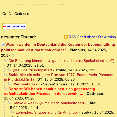
~ ~ ~ ~ ~ ~ ~ ~ ~ ~ ~ ~ ~ ~ ~ ~ ~ ~ ~ ~
Gruß - Ostfriese
antworten
gesamter Thread:
RSS-Feed dieser Diskussion
Warum werden in Deutschland die Kosten der Lebenshaltung
politisch motiviert drastisch erhöht?
-
Plancius
,
14.04.2025,
20:37
Die Erklärung könnte u.U. ganz einfach sein (Spekulation): (mT)
-
DT
,
14.04.2025, 21:51
@DT, viel zu kompliziert
-
stokk'
,
14.04.2025, 23:33
Stokk, hier ein sehr guter Film von 1977, Bundeswehr Phantom
in Pferdsfeld (mT)
-
DT
,
15.04.2025, 03:20
Weil (mehr Text)
-
SevenSamurai
,
17.04.2025, 16:01
Dottore: Wir haben somit einen sich gegenseitig
aufschaukelnden Prozess, in dem sowohl …
-
Ostfriese
,
15.04.2025, 09:20
Danke & was Buyx mit Marie Antoinette teilt
-
Fidel
,
15.04.2025, 11:14
Lehrvideo: Shapeshifting für Anfänger
-
stokk'
,
15.04.2025,