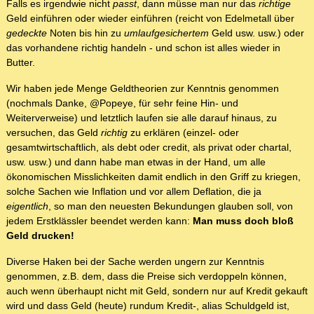
Falls es irgendwie nicht
passt
, dann müsse man nur das
richtige
Geld einführen oder wieder einführen (reicht von Edelmetall über
gedeckte
Noten bis hin zu
umlaufgesichertem
Geld usw. usw.) oder
das vorhandene richtig handeln - und schon ist alles wieder in
Butter.
Wir haben jede Menge Geldtheorien zur Kenntnis genommen
(nochmals Danke, @Popeye, für sehr feine Hin- und
Weiterverweise) und letztlich laufen sie alle darauf hinaus, zu
versuchen, das Geld
richtig
zu erklären (einzel- oder
gesamtwirtschaftlich, als debt oder credit, als privat oder chartal,
usw. usw.) und dann habe man etwas in der Hand, um alle
ökonomischen Misslichkeiten damit endlich in den Griff zu kriegen,
solche Sachen wie Inflation und vor allem Deflation, die ja
eigentlich
, so man den neuesten Bekundungen glauben soll, von
jedem Erstklässler beendet werden kann:
Man muss doch bloß
Geld drucken!
Diverse Haken bei der Sache werden ungern zur Kenntnis
genommen, z.B. dem, dass die Preise sich verdoppeln können,
auch wenn überhaupt nicht mit Geld, sondern nur auf Kredit gekauft
wird und dass Geld (heute) rundum Kredit-, alias Schuldgeld ist,