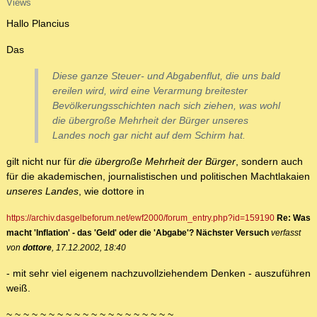
Views
Hallo Plancius
Das
Diese ganze Steuer- und Abgabenflut, die uns bald
ereilen wird, wird eine Verarmung breitester
Bevölkerungsschichten nach sich ziehen, was wohl
die übergroße Mehrheit der Bürger unseres
Landes noch gar nicht auf dem Schirm hat.
gilt nicht nur für
die übergroße Mehrheit der Bürger
, sondern auch
für die akademischen, journalistischen und politischen Machtlakaien
unseres Landes
, wie dottore in
https://archiv.dasgelbeforum.net/ewf2000/forum_entry.php?id=159190
Re: Was
macht 'Inflation' - das 'Geld' oder die 'Abgabe'? Nächster Versuch
verfasst
von
dottore
, 17.12.2002, 18:40
- mit sehr viel eigenem nachzuvollziehendem Denken - auszuführen
weiß.
~ ~ ~ ~ ~ ~ ~ ~ ~ ~ ~ ~ ~ ~ ~ ~ ~ ~ ~ ~