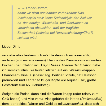
→ → Lieber Dottore,
damit wir nicht aneinander vorbeireden: Das
Inselbeispiel stellt keine Südseeidylle dar. Ziel war
es, das heutige Wirtschafts- und Geldwesen so
vereinfacht abzubilden, daß der fragliche
Sachverhalt (Inflation bei Neuverschuldung=Zins?)
sichtbar wird.
Lieber Dimi,
verstehe alles bestens. Ich möchte dennoch mit einer völlig
anderen (von mir aus neuen) Theorie des Preisniveaus aufwarten.
Bücher über Inflation incl.
Hajo Rieses
Theorie der Inflation
habe
ich sämtlich intus. Sie laufen letztlich auf ein: Was-ist-knapper-
Phänomen? hinaus. (Riese: sog. Berliner Schule, hat Heinsohn
promoviert und Lehrer so kluger Köpfe wie Niquet, usw., große
Festschrift zum 65. Geburtstag).
Steigen die Preise, dann sind die Waren knapp (oder relativ zum
Geld
knapp) und vice versa. Also gebührt die Krone (
Preisstabilität
)
dem, der beides, Waren und Geld so toll
ausschaukelt
, dass sich