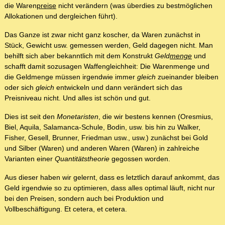
die Waren
preise
nicht verändern (was überdies zu bestmöglichen
Allokationen und dergleichen führt).
Das Ganze ist zwar nicht ganz koscher, da Waren zunächst in
Stück, Gewicht usw. gemessen werden, Geld dagegen nicht. Man
behilft sich aber bekanntlich mit dem Konstrukt
Geld
menge
und
schafft damit sozusagen Waffengleichheit: Die Warenmenge und
die Geldmenge müssen irgendwie immer
gleich
zueinander bleiben
oder sich
gleich
entwickeln und dann verändert sich das
Preisniveau nicht. Und alles ist schön und gut.
Dies ist seit den
Monetaristen
, die wir bestens kennen (Oresmius,
Biel, Aquila, Salamanca-Schule, Bodin, usw. bis hin zu Walker,
Fisher, Gesell, Brunner, Friedman usw., usw.) zunächst bei Gold
und Silber (Waren) und anderen Waren (Waren) in zahlreiche
Varianten einer
Quantitätstheorie
gegossen worden.
Aus dieser haben wir gelernt, dass es letztlich darauf ankommt, das
Geld irgendwie so zu optimieren, dass alles optimal läuft, nicht nur
bei den Preisen, sondern auch bei Produktion und
Vollbeschäftigung. Et cetera, et cetera.