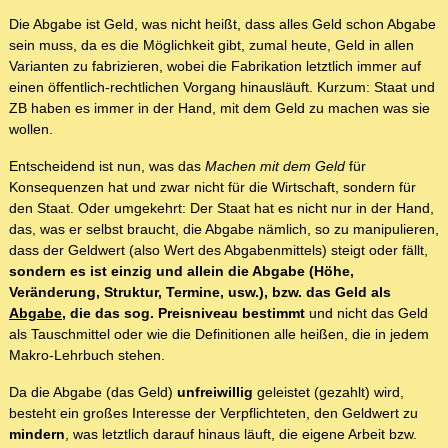
Die Abgabe ist Geld, was nicht heißt, dass alles Geld schon Abgabe
sein muss, da es die Möglichkeit gibt, zumal heute, Geld in allen
Varianten zu fabrizieren, wobei die Fabrikation letztlich immer auf
einen öffentlich-rechtlichen Vorgang hinausläuft. Kurzum: Staat und
ZB haben es immer in der Hand, mit dem Geld zu machen was sie
wollen.
Entscheidend ist nun, was das
Machen mit dem Geld
für
Konsequenzen hat und zwar nicht für die Wirtschaft, sondern für
den Staat. Oder umgekehrt: Der Staat hat es nicht nur in der Hand,
das, was er selbst braucht, die Abgabe nämlich, so zu manipulieren,
dass der Geldwert (also Wert des Abgabenmittels) steigt oder fällt,
sondern es ist einzig und allein die Abgabe (Höhe,
Veränderung, Struktur, Termine, usw.), bzw. das Geld als
Abgabe
, die das sog. Preisniveau bestimmt
und nicht das Geld
als Tauschmittel oder wie die Definitionen alle heißen, die in jedem
Makro-Lehrbuch stehen.
Da die Abgabe (das Geld)
unfreiwillig
geleistet (gezahlt) wird,
besteht ein großes Interesse der Verpflichteten, den Geldwert zu
mindern
, was letztlich darauf hinaus läuft, die eigene Arbeit bzw.