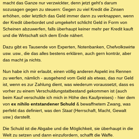
macht das Ganze nur verzwickter, denn jetzt geht's darum
sozusagen gegen zu steuern: Gegen zu viel Kredit die Zinsen
erhöhen, oder letztlich das Geld immer dann zu
verknappen
, wenn
der Kredit überbordet und umgekehrt schlicht Geld in Form von
Scheinen abzuwerfen, falls überhaupt keiner mehr per Kredit kauft
und die Wirtschaft sich dem Ende nähert.
Dazu gibt es Tausende von Experten, Notenbanken, Chefvolkswirte
usw. usw., die das alles bestens erklären, auch gern konträr, aber
das macht ja nichts.
Nun habe ich mir erlaubt, einen völlig anderen Aspekt ins Rennen
zu werfen, nämlich - ausgehend vom Geld als etwas, das nur Geld
ist, wenn es zur Zahlung dient, was wiederum voraussetzt, dass es
vorher zu einem Verschuldungstatbestand gekommen ist (auch
beim Kauf verschulde ich mich in Höhe des Kaufpreises) - hier dem
von
ex nihilo entstandener Schuld
& bewaffnetem Zwang, was
perfekt das definiert, was den
Staat
(Herrschaft, Macht, Gewalt
usw.) darstellt.
Die Schuld ist die Abgabe und die Möglichkeit, sie überhaupt in die
Welt zu setzen und dann einzufordern, schafft die Waffe.