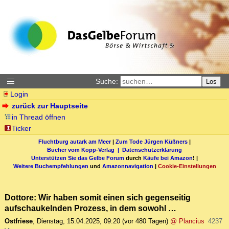
Suche:
Los
Login
zurück zur Hauptseite
in Thread öffnen
Ticker
Fluchtburg autark am Meer
|
Zum Tode Jürgen Küßners
|
Bücher vom Kopp-Verlag |
Datenschutzerklärung
Unterstützen Sie das Gelbe Forum
durch
Käufe bei Amazon
! |
Weitere Buchempfehlungen
und
Amazonnavigation
|
Cookie-Einstellungen
Dottore: Wir haben somit einen sich gegenseitig
aufschaukelnden Prozess, in dem sowohl …
Ostfriese
,
Dienstag, 15.04.2025, 09:20
(vor 480 Tagen)
@ Plancius
4237