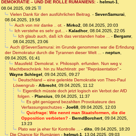
DEMOKRATIE – UND DIE ROLLE RUMÄNIENS:
-
helmut-1
,
08.04.2025, 09:25
Vielen Dank für den ausführlichen Beitrag.
-
SevenSamurai
,
08.04.2025, 19:58
Auch von mir danke .. ot.
-
Mirko2
,
08.04.2025, 20:03
Ich verstehe es sehr gut...
-
Kaladhor
,
08.04.2025, 22:05
Ich glaub auch, daß ich das verstanden habe ...
-
Bergamr
,
08.04.2025, 23:06
Auch @SevenSamurai: im Grunde genommen war die Erfindung
der Demokratur durch die Tyrannen dieser Welt ...
-
neptun
,
09.04.2025, 01:41
Mausfeld: Demokrat. v. Philosoph. erfunden. Nun weg v.
Machtbeschränk. hin zu Machtinstr. per "Repräsentation"
-
Wayne Schlegel
,
09.04.2025, 09:27
Deutschland – eine gelenkte Demokratie von Theo-Paul
Löwengrub
-
Albrecht
,
09.04.2025, 11:12
Eigentlich müsste doch jetzt logisch ein Verbot der AfD
folgen.
-
Plancius
,
09.04.2025, 11:37
Es gibt genügend bezahlten Provokateure des
Verfassungsschutzes
-
Joe68
,
09.04.2025, 12:03
Quizfrage: Wie nennt man Staatsformen, die die
Opposition verbieten?
-
BerndBorchert
,
09.04.2025,
13:23
Plato war ja eher für Kontrolle ...
-
dito
,
09.04.2025, 18:20
Die Chance für Rumänien
-
helmut-1
,
13.04.2025, 09:03