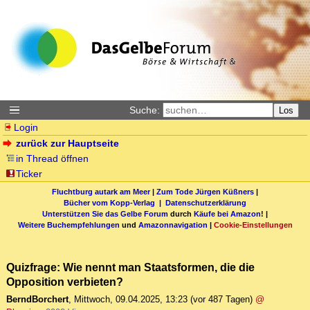
Suche:
Los
Login
zurück zur Hauptseite
in Thread öffnen
Ticker
Fluchtburg autark am Meer
|
Zum Tode Jürgen Küßners
|
Bücher vom Kopp-Verlag |
Datenschutzerklärung
Unterstützen Sie das Gelbe Forum
durch
Käufe bei Amazon
! |
Weitere Buchempfehlungen
und
Amazonnavigation
|
Cookie-Einstellungen
Quizfrage: Wie nennt man Staatsformen, die die
Opposition verbieten?
BerndBorchert
,
Mittwoch, 09.04.2025, 13:23
(vor 487 Tagen)
@