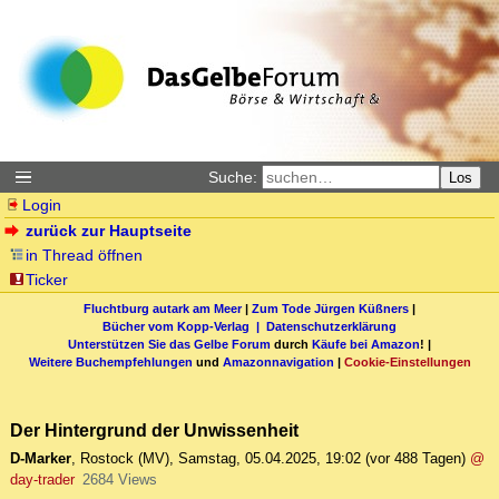
Suche:
Los
Login
zurück zur Hauptseite
in Thread öffnen
Ticker
Fluchtburg autark am Meer
|
Zum Tode Jürgen Küßners
|
Bücher vom Kopp-Verlag |
Datenschutzerklärung
Unterstützen Sie das Gelbe Forum
durch
Käufe bei Amazon
! |
Weitere Buchempfehlungen
und
Amazonnavigation
|
Cookie-Einstellungen
Der Hintergrund der Unwissenheit
D-Marker
,
Rostock (MV)
,
Samstag, 05.04.2025, 19:02
(vor 488 Tagen)
@
day-trader
2684 Views