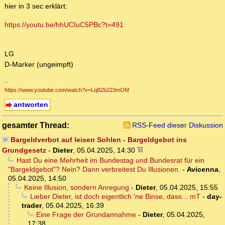
hier in 3 sec erklärt:
https://youtu.be/hhUCIuC5PBc?t=491
LG
D-Marker (ungeimpft)
--
https://www.youtube.com/watch?v=LqB2b223mOM
antworten
gesamter Thread:
RSS-Feed dieser Diskussion
Bargeldverbot auf leisen Sohlen - Bargeldgebot ins
Grundgesetz
-
Dieter
,
05.04.2025, 14:30
Hast Du eine Mehrheit im Bundestag und Bundesrat für ein
"Bargeldgebot"? Nein? Dann verbreitest Du Illusionen.
-
Avicenna
,
05.04.2025, 14:50
Keine Illusion, sondern Anregung
-
Dieter
,
05.04.2025, 15:55
Lieber Dieter, ist doch eigentlich 'ne Binse, dass... mT
-
day-
trader
,
05.04.2025, 16:39
Eine Frage der Grundannahme
-
Dieter
,
05.04.2025,
17:38