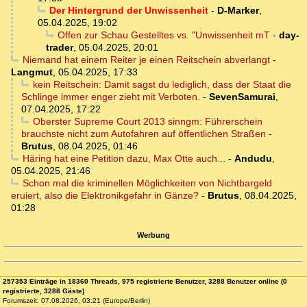
Der Hintergrund der Unwissenheit
-
D-Marker
,
05.04.2025, 19:02
Offen zur Schau Gestelltes vs. "Unwissenheit mT
-
day-
trader
,
05.04.2025, 20:01
Niemand hat einem Reiter je einen Reitschein abverlangt
-
Langmut
,
05.04.2025, 17:33
kein Reitschein: Damit sagst du lediglich, dass der Staat die
Schlinge immer enger zieht mit Verboten.
-
SevenSamurai
,
07.04.2025, 17:22
Oberster Supreme Court 2013 sinngm: Führerschein
brauchste nicht zum Autofahren auf öffentlichen Straßen
-
Brutus
,
08.04.2025, 01:46
Häring hat eine Petition dazu, Max Otte auch...
-
Andudu
,
05.04.2025, 21:46
Schon mal die kriminellen Möglichkeiten von Nichtbargeld
eruiert, also die Elektronikgefahr in Gänze?
-
Brutus
,
08.04.2025,
01:28
Werbung
257353 Einträge in 18360 Threads, 975 registrierte Benutzer, 3288 Benutzer online (0
registrierte, 3288 Gäste)
Forumszeit: 07.08.2026, 03:21 (Europe/Berlin)