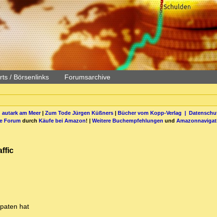
ts / Börsenlinks
Forumsarchive
 autark am Meer
|
Zum Tode Jürgen Küßners
|
Bücher vom Kopp-Verlag |
Datenschut
be Forum
durch
Käufe bei Amazon
! |
Weitere Buchempfehlungen
und
Amazonnavigat
ffic
paten hat