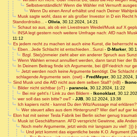
Selbstverständlich! Wenn die Wähler mit Vernunft ausgest
Wenn Du einen Anruf erhältst und nach Deiner Wahlprä
Musk sagte wohl, dass er als großer Investor in D ein Recht h
Standordrisiko...
-
Olivia
,
30.12.2024, 14:21
Schaut so aus, als ob ein Livestream Weidel/Musk auf X geplan
INSA legt gestern noch weitere Umfrage nach: AfD nach Musk
11:12
Es jedem recht zu machen ist auch eine Kunst, die beherrscht we
Eben...Jede Schlacht ist entschieden...Sunzi
-
D-Marker
,
30.1
Bzgl. Ste(y)nmeier zieht aber ein anderer Spruch aus Sunz
Wenn Wahlen erneut annulliert werden, dann tanzt hier der Bär
In Deinem Beitrag finde ich Argumente, bei @Friedrich nur 
Jetzt werden noch keine Argumente benötigt. Die Schlacht m
schlagende Argumente sein. (owt)
-
FredMeyer
,
30.12.2024, 
Sind Musk und die AfD nicht aus dem selben Stall? (nB)
-
Ikono
Bilder nicht sichtbar (oT)
-
paranoia
,
30.12.2024, 11:22
Bei mir geht's / Link zu den Bildern
-
Ikonoklast
,
30.12.202
wer soll das sein bitte? owT
-
JJB
,
30.12.2024, 13:38
Ich kapiers nicht - kannst Du den Witz/Aussage mal erklären
Wer steuert alles aus dem Hintergrund? Wer darf auf gar kei
Elon hat mit seiner Tesla Fabrik bei Berlin sicher genug traum
Musk ist Geschäftsmann. AFD verspricht Gewinne, alle Anderen
Noch mehr Argumente, jetzt wirds mir langsam zu viel! :))) 
Und jetzt kommt das eigentliche beste K.O. Argument (D