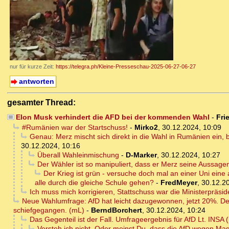
nur für kurze Zeit:
https://telegra.ph/Kleine-Presseschau-2025-06-27-06-27
antworten
gesamter Thread:
Elon Musk verhindert die AFD bei der kommenden Wahl
-
Fri
#Rumänien war der Startschuss!
-
Mirko2
,
30.12.2024, 10:09
Genau: Merz mischt sich direkt in die Wahl in Rumänien ein,
30.12.2024, 10:16
Überall Wahleinmischung
-
D-Marker
,
30.12.2024, 10:27
Der Wähler ist so manipuliert, dass er Merz seine Aussage
Der Krieg ist grün - versuche doch mal an einer Uni ein
alle durch die gleiche Schule gehen?
-
FredMeyer
,
30.12.2
Ich muss mich korrigieren, Stattschuss war die Ministerpräsid
Neue Wahlumfrage: AfD hat leicht dazugewonnen, jetzt 20%. De
schiefgegangen. (mL)
-
BerndBorchert
,
30.12.2024, 10:24
Das Gegenteil ist der Fall. Umfrageergebnis für AfD Lt. INS
Versteh ich nicht. Oder meinst Du, dass die AfD wegen M