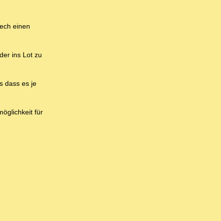
rech einen
der ins Lot zu
s dass es je
öglichkeit für