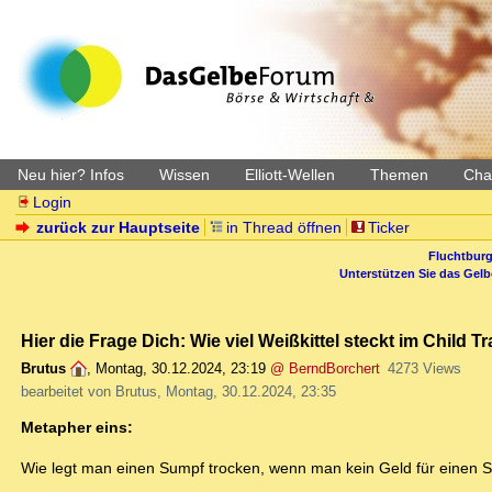
Neu hier? Infos
Wissen
Elliott-Wellen
Themen
Char
Login
zurück zur Hauptseite
in Thread öffnen
Ticker
Fluchtburg
Unterstützen Sie das Gel
Hier die Frage Dich: Wie viel Weißkittel steckt im Child Tra
Brutus
,
Montag, 30.12.2024, 23:19
@ BerndBorchert
4273 Views
bearbeitet von Brutus, Montag, 30.12.2024, 23:35
Metapher eins:
Wie legt man einen Sumpf trocken, wenn man kein Geld für einen S