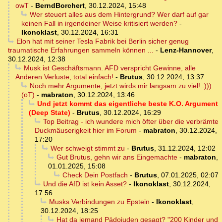
owT
-
BerndBorchert
,
30.12.2024, 15:48
Wer steuert alles aus dem Hintergrund? Wer darf auf gar
keinen Fall in irgendeiner Weise kritisiert werden?
-
Ikonoklast
,
30.12.2024, 16:31
Elon hat mit seiner Tesla Fabrik bei Berlin sicher genug
traumatische Erfahrungen sammeln können ...
-
Lenz-Hannover
,
30.12.2024, 12:38
Musk ist Geschäftsmann. AFD verspricht Gewinne, alle
Anderen Verluste, total einfach!
-
Brutus
,
30.12.2024, 13:37
Noch mehr Argumente, jetzt wirds mir langsam zu viel! :)))
(oT)
-
mabraton
,
30.12.2024, 13:46
Und jetzt kommt das eigentliche beste K.O. Argument
(Deep State)
-
Brutus
,
30.12.2024, 16:29
Top Beitrag - ich wundere mich öfter über die verbrämte
Duckmäuserigkeit hier im Forum
-
mabraton
,
30.12.2024,
17:20
Wer schweigt stimmt zu
-
Brutus
,
31.12.2024, 12:02
Gut Brutus, gehn wir ans Eingemachte
-
mabraton
,
01.01.2025, 15:08
Check Dein Postfach
-
Brutus
,
07.01.2025, 02:07
Und die AfD ist kein Asset?
-
Ikonoklast
,
30.12.2024,
17:56
Musks Verbindungen zu Epstein
-
Ikonoklast
,
30.12.2024, 18:25
Hat da jemand Pädojuden gesagt? "200 Kinder und