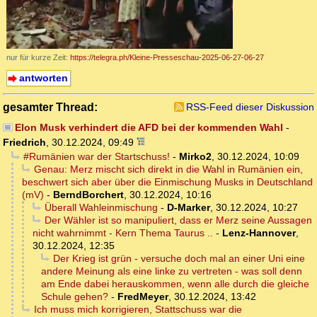
nur für kurze Zeit:
https://telegra.ph/Kleine-Presseschau-2025-06-27-06-27
antworten
gesamter Thread:
RSS-Feed dieser Diskussion
Elon Musk verhindert die AFD bei der kommenden Wahl
-
Friedrich
,
30.12.2024, 09:49
#Rumänien war der Startschuss!
-
Mirko2
,
30.12.2024, 10:09
Genau: Merz mischt sich direkt in die Wahl in Rumänien ein,
beschwert sich aber über die Einmischung Musks in Deutschland
(mV)
-
BerndBorchert
,
30.12.2024, 10:16
Überall Wahleinmischung
-
D-Marker
,
30.12.2024, 10:27
Der Wähler ist so manipuliert, dass er Merz seine Aussagen
nicht wahrnimmt - Kern Thema Taurus ..
-
Lenz-Hannover
,
30.12.2024, 12:35
Der Krieg ist grün - versuche doch mal an einer Uni eine
andere Meinung als eine linke zu vertreten - was soll denn
am Ende dabei herauskommen, wenn alle durch die gleiche
Schule gehen?
-
FredMeyer
,
30.12.2024, 13:42
Ich muss mich korrigieren, Stattschuss war die