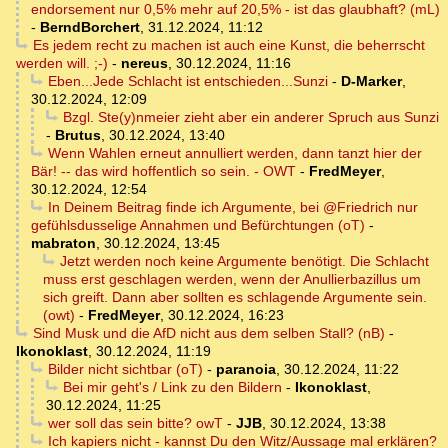
endorsement nur 0,5% mehr auf 20,5% - ist das glaubhaft? (mL)
-
BerndBorchert
,
31.12.2024, 11:12
Es jedem recht zu machen ist auch eine Kunst, die beherrscht
werden will. ;-)
-
nereus
,
30.12.2024, 11:16
Eben...Jede Schlacht ist entschieden...Sunzi
-
D-Marker
,
30.12.2024, 12:09
Bzgl. Ste(y)nmeier zieht aber ein anderer Spruch aus Sunzi
-
Brutus
,
30.12.2024, 13:40
Wenn Wahlen erneut annulliert werden, dann tanzt hier der
Bär! -- das wird hoffentlich so sein. - OWT
-
FredMeyer
,
30.12.2024, 12:54
In Deinem Beitrag finde ich Argumente, bei @Friedrich nur
gefühlsdusselige Annahmen und Befürchtungen (oT)
-
mabraton
,
30.12.2024, 13:45
Jetzt werden noch keine Argumente benötigt. Die Schlacht
muss erst geschlagen werden, wenn der Anullierbazillus um
sich greift. Dann aber sollten es schlagende Argumente sein.
(owt)
-
FredMeyer
,
30.12.2024, 16:23
Sind Musk und die AfD nicht aus dem selben Stall? (nB)
-
Ikonoklast
,
30.12.2024, 11:19
Bilder nicht sichtbar (oT)
-
paranoia
,
30.12.2024, 11:22
Bei mir geht's / Link zu den Bildern
-
Ikonoklast
,
30.12.2024, 11:25
wer soll das sein bitte? owT
-
JJB
,
30.12.2024, 13:38
Ich kapiers nicht - kannst Du den Witz/Aussage mal erklären?