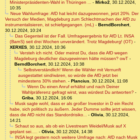
Ministerpräsidenten-Wahl in Thüringen ...
-
Mirko2
,
30.12.2024,
10:35
Neue Wahlumfrage: AfD hat leicht dazugewonnen, jetzt 20%. Der
Versuch der Medien, Magdeburg zum Schlechtmachen der AfD zu
instrumentalisieren, ist schiefgegangen. (mL)
-
BerndBorchert
,
30.12.2024, 10:24
Das Gegenteil ist der Fall. Umfrageergebnis für AfD Lt. INSA
(BamS) seit drei Wochen unverändert. Trotz Magdeburg! (OT)
-
XERXES
,
30.12.2024, 10:36
Versteh ich nicht. Oder meinst Du, dass die AfD wegen
Magdeburg deutlicher dazugewinnen hätte müssen? owT
-
BerndBorchert
,
30.12.2024, 10:38
Selbstverständlich! Wenn die Wähler mit Vernunft
ausgestattet sind/wären, so würde die AfD jetzt bei
mindestens 30% stehen.
-
Plancius
,
30.12.2024, 11:08
Wenn Du einen Anruf erhältst und nach Deiner
Wahlpräferenz gefragt wirst, was würdest Du antworten?
-
Griba
,
30.12.2024, 16:06
Musk sagte wohl, dass er als großer Investor in D ein Recht
habe, sich politisch zu äußern. Jeder Dumme sollte jetzt wissen,
dass die AfD nicht das Standordrisiko...
-
Olivia
,
30.12.2024,
14:21
Schaut so aus, als ob ein Livestream Weidel/Musk auf X
geplant sei.....
-
Olivia
,
30.12.2024, 14:38
INSA legt gestern noch weitere Umfrage nach: AfD nach Musk