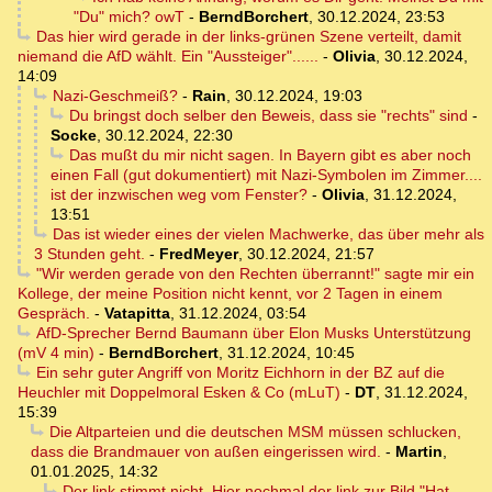
"Du" mich? owT
-
BerndBorchert
,
30.12.2024, 23:53
Das hier wird gerade in der links-grünen Szene verteilt, damit
niemand die AfD wählt. Ein "Aussteiger"......
-
Olivia
,
30.12.2024,
14:09
Nazi-Geschmeiß?
-
Rain
,
30.12.2024, 19:03
Du bringst doch selber den Beweis, dass sie "rechts" sind
-
Socke
,
30.12.2024, 22:30
Das mußt du mir nicht sagen. In Bayern gibt es aber noch
einen Fall (gut dokumentiert) mit Nazi-Symbolen im Zimmer....
ist der inzwischen weg vom Fenster?
-
Olivia
,
31.12.2024,
13:51
Das ist wieder eines der vielen Machwerke, das über mehr als
3 Stunden geht.
-
FredMeyer
,
30.12.2024, 21:57
"Wir werden gerade von den Rechten überrannt!" sagte mir ein
Kollege, der meine Position nicht kennt, vor 2 Tagen in einem
Gespräch.
-
Vatapitta
,
31.12.2024, 03:54
AfD-Sprecher Bernd Baumann über Elon Musks Unterstützung
(mV 4 min)
-
BerndBorchert
,
31.12.2024, 10:45
Ein sehr guter Angriff von Moritz Eichhorn in der BZ auf die
Heuchler mit Doppelmoral Esken & Co (mLuT)
-
DT
,
31.12.2024,
15:39
Die Altparteien und die deutschen MSM müssen schlucken,
dass die Brandmauer von außen eingerissen wird.
-
Martin
,
01.01.2025, 14:32
Der link stimmt nicht. Hier nochmal der link zur Bild "Hat