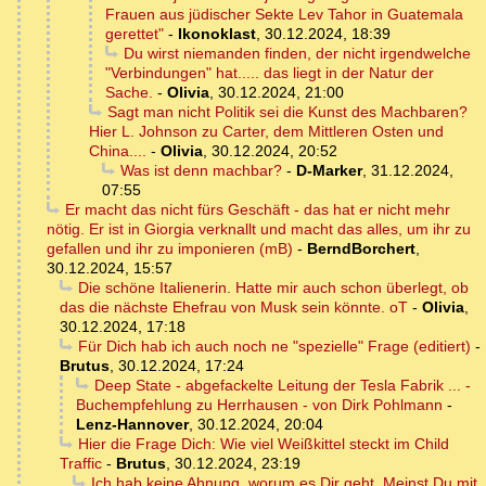
Frauen aus jüdischer Sekte Lev Tahor in Guatemala
gerettet"
-
Ikonoklast
,
30.12.2024, 18:39
Du wirst niemanden finden, der nicht irgendwelche
"Verbindungen" hat..... das liegt in der Natur der
Sache.
-
Olivia
,
30.12.2024, 21:00
Sagt man nicht Politik sei die Kunst des Machbaren?
Hier L. Johnson zu Carter, dem Mittleren Osten und
China....
-
Olivia
,
30.12.2024, 20:52
Was ist denn machbar?
-
D-Marker
,
31.12.2024,
07:55
Er macht das nicht fürs Geschäft - das hat er nicht mehr
nötig. Er ist in Giorgia verknallt und macht das alles, um ihr zu
gefallen und ihr zu imponieren (mB)
-
BerndBorchert
,
30.12.2024, 15:57
Die schöne Italienerin. Hatte mir auch schon überlegt, ob
das die nächste Ehefrau von Musk sein könnte. oT
-
Olivia
,
30.12.2024, 17:18
Für Dich hab ich auch noch ne "spezielle" Frage (editiert)
-
Brutus
,
30.12.2024, 17:24
Deep State - abgefackelte Leitung der Tesla Fabrik ... -
Buchempfehlung zu Herrhausen - von Dirk Pohlmann
-
Lenz-Hannover
,
30.12.2024, 20:04
Hier die Frage Dich: Wie viel Weißkittel steckt im Child
Traffic
-
Brutus
,
30.12.2024, 23:19
Ich hab keine Ahnung, worum es Dir geht. Meinst Du mit