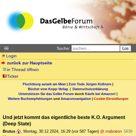
Suche:
Los
Login
zurück zur Hauptseite
in Thread öffnen
Ticker
Fluchtburg autark am Meer
|
Zum Tode Jürgen Küßners
|
Bücher vom Kopp-Verlag |
Datenschutzerklärung
Unterstützen Sie das Gelbe Forum
durch
Käufe bei Amazon
! |
Weitere Buchempfehlungen
und
Amazonnavigation
|
Cookie-Einstellungen
Und jetzt kommt das eigentliche beste K.O. Argument
(Deep State)
Brutus
,
Montag, 30.12.2024, 16:29
(vor 587 Tagen)
@ mabraton
5639