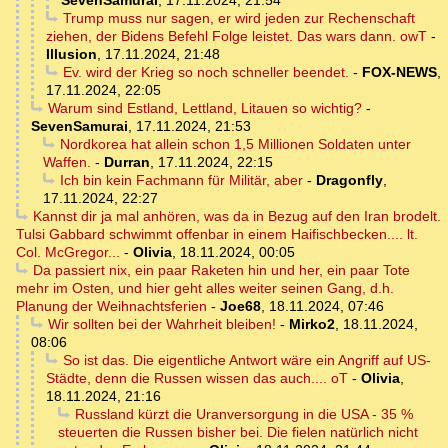
SevenSamurai
,
17.11.2024, 21:54
Trump muss nur sagen, er wird jeden zur Rechenschaft
ziehen, der Bidens Befehl Folge leistet. Das wars dann. owT
-
Illusion
,
17.11.2024, 21:48
Ev. wird der Krieg so noch schneller beendet.
-
FOX-NEWS
,
17.11.2024, 22:05
Warum sind Estland, Lettland, Litauen so wichtig?
-
SevenSamurai
,
17.11.2024, 21:53
Nordkorea hat allein schon 1,5 Millionen Soldaten unter
Waffen.
-
Durran
,
17.11.2024, 22:15
Ich bin kein Fachmann für Militär, aber
-
Dragonfly
,
17.11.2024, 22:27
Kannst dir ja mal anhören, was da in Bezug auf den Iran brodelt.
Tulsi Gabbard schwimmt offenbar in einem Haifischbecken.... lt.
Col. McGregor...
-
Olivia
,
18.11.2024, 00:05
Da passiert nix, ein paar Raketen hin und her, ein paar Tote
mehr im Osten, und hier geht alles weiter seinen Gang, d.h.
Planung der Weihnachtsferien
-
Joe68
,
18.11.2024, 07:46
Wir sollten bei der Wahrheit bleiben!
-
Mirko2
,
18.11.2024,
08:06
So ist das. Die eigentliche Antwort wäre ein Angriff auf US-
Städte, denn die Russen wissen das auch.... oT
-
Olivia
,
18.11.2024, 21:16
Russland kürzt die Uranversorgung in die USA - 35 %
steuerten die Russen bisher bei. Die fielen natürlich nicht