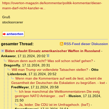
https://overton-magazin.de/kommentar/politik-kommentar/dieser-
mann-darf-nicht-kanzler-w...
Gruß
stocksorcerer
antworten
gesamter Thread:
RSS-Feed dieser Diskussion
Biden erlaubt Einsatz amerikanischer Waffen in Russland
-
Ankawor
,
17.11.2024, 20:02
Warum denn auch nicht? Was soll schon schief gehen?
-
Dragonfly
,
17.11.2024, 20:31
Will man Trump vor vollendete Tatsachen stellen?
-
Otto
Lidenbrock
,
17.11.2024, 20:52
Wenn man die Kommentare auf welt.de liest, scheint die
Gesamtheit der Deutschen die Eskalation zu begrüßen. - kwt
-
FredMeyer
,
17.11.2024, 20:58
Ich lese manchmal die Weltkommentatoren.Die ewig
gestrigen NATO Anhänger... owT
-
Illusion
,
17.11.2024,
21:50
Ja, leider. Die CDU ist im Umfragehoch. (kwT)
-