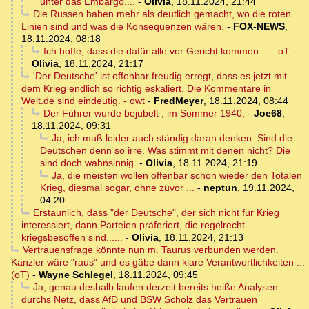
unter das Embargo....
-
Olivia
,
18.11.2024, 21:44
Die Russen haben mehr als deutlich gemacht, wo die roten
Linien sind und was die Konsequenzen wären.
-
FOX-NEWS
,
18.11.2024, 08:18
Ich hoffe, dass die dafür alle vor Gericht kommen...... oT
-
Olivia
,
18.11.2024, 21:17
'Der Deutsche' ist offenbar freudig erregt, dass es jetzt mit
dem Krieg endlich so richtig eskaliert. Die Kommentare in
Welt.de sind eindeutig. - owt
-
FredMeyer
,
18.11.2024, 08:44
Der Führer wurde bejubelt , im Sommer 1940,
-
Joe68
,
18.11.2024, 09:31
Ja, ich muß leider auch ständig daran denken. Sind die
Deutschen denn so irre. Was stimmt mit denen nicht? Die
sind doch wahnsinnig.
-
Olivia
,
18.11.2024, 21:19
Ja, die meisten wollen offenbar schon wieder den Totalen
Krieg, diesmal sogar, ohne zuvor ...
-
neptun
,
19.11.2024,
04:20
Erstaunlich, dass "der Deutsche", der sich nicht für Krieg
interessiert, dann Parteien präferiert, die regelrecht
kriegsbesoffen sind......
-
Olivia
,
18.11.2024, 21:13
Vertrauensfrage könnte nun m. Taurus verbunden werden.
Kanzler wäre "raus" und es gäbe dann klare Verantwortlichkeiten ...
(oT)
-
Wayne Schlegel
,
18.11.2024, 09:45
Ja, genau deshalb laufen derzeit bereits heiße Analysen
durchs Netz, dass AfD und BSW Scholz das Vertrauen