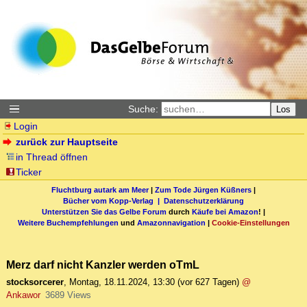
Suche:
Los
Login
zurück zur Hauptseite
in Thread öffnen
Ticker
Fluchtburg autark am Meer
|
Zum Tode Jürgen Küßners
|
Bücher vom Kopp-Verlag |
Datenschutzerklärung
Unterstützen Sie das Gelbe Forum
durch
Käufe bei Amazon
! |
Weitere Buchempfehlungen
und
Amazonnavigation
|
Cookie-Einstellungen
Merz darf nicht Kanzler werden oTmL
stocksorcerer
,
Montag, 18.11.2024, 13:30
(vor 627 Tagen)
@
Ankawor
3689 Views