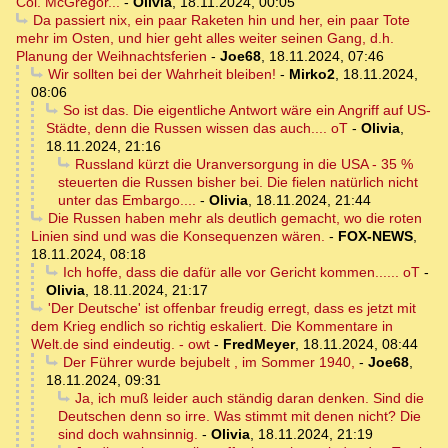
Col. McGregor...
-
Olivia
,
18.11.2024, 00:05
Da passiert nix, ein paar Raketen hin und her, ein paar Tote
mehr im Osten, und hier geht alles weiter seinen Gang, d.h.
Planung der Weihnachtsferien
-
Joe68
,
18.11.2024, 07:46
Wir sollten bei der Wahrheit bleiben!
-
Mirko2
,
18.11.2024,
08:06
So ist das. Die eigentliche Antwort wäre ein Angriff auf US-
Städte, denn die Russen wissen das auch.... oT
-
Olivia
,
18.11.2024, 21:16
Russland kürzt die Uranversorgung in die USA - 35 %
steuerten die Russen bisher bei. Die fielen natürlich nicht
unter das Embargo....
-
Olivia
,
18.11.2024, 21:44
Die Russen haben mehr als deutlich gemacht, wo die roten
Linien sind und was die Konsequenzen wären.
-
FOX-NEWS
,
18.11.2024, 08:18
Ich hoffe, dass die dafür alle vor Gericht kommen...... oT
-
Olivia
,
18.11.2024, 21:17
'Der Deutsche' ist offenbar freudig erregt, dass es jetzt mit
dem Krieg endlich so richtig eskaliert. Die Kommentare in
Welt.de sind eindeutig. - owt
-
FredMeyer
,
18.11.2024, 08:44
Der Führer wurde bejubelt , im Sommer 1940,
-
Joe68
,
18.11.2024, 09:31
Ja, ich muß leider auch ständig daran denken. Sind die
Deutschen denn so irre. Was stimmt mit denen nicht? Die
sind doch wahnsinnig.
-
Olivia
,
18.11.2024, 21:19