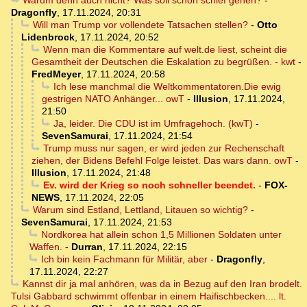
Dragonfly
,
17.11.2024, 20:31
Will man Trump vor vollendete Tatsachen stellen?
-
Otto
Lidenbrock
,
17.11.2024, 20:52
Wenn man die Kommentare auf welt.de liest, scheint die
Gesamtheit der Deutschen die Eskalation zu begrüßen. - kwt
-
FredMeyer
,
17.11.2024, 20:58
Ich lese manchmal die Weltkommentatoren.Die ewig
gestrigen NATO Anhänger... owT
-
Illusion
,
17.11.2024,
21:50
Ja, leider. Die CDU ist im Umfragehoch. (kwT)
-
SevenSamurai
,
17.11.2024, 21:54
Trump muss nur sagen, er wird jeden zur Rechenschaft
ziehen, der Bidens Befehl Folge leistet. Das wars dann. owT
-
Illusion
,
17.11.2024, 21:48
Ev. wird der Krieg so noch schneller beendet.
-
FOX-
NEWS
,
17.11.2024, 22:05
Warum sind Estland, Lettland, Litauen so wichtig?
-
SevenSamurai
,
17.11.2024, 21:53
Nordkorea hat allein schon 1,5 Millionen Soldaten unter
Waffen.
-
Durran
,
17.11.2024, 22:15
Ich bin kein Fachmann für Militär, aber
-
Dragonfly
,
17.11.2024, 22:27
Kannst dir ja mal anhören, was da in Bezug auf den Iran brodelt.
Tulsi Gabbard schwimmt offenbar in einem Haifischbecken.... lt.