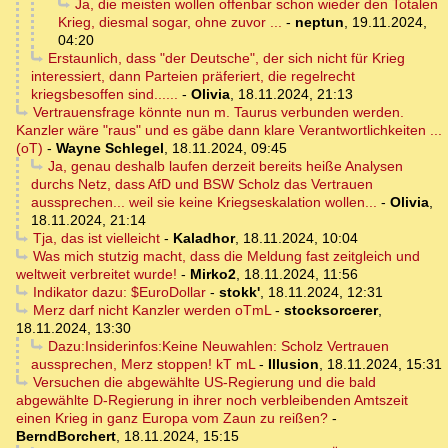
Ja, die meisten wollen offenbar schon wieder den Totalen
Krieg, diesmal sogar, ohne zuvor ...
-
neptun
,
19.11.2024,
04:20
Erstaunlich, dass "der Deutsche", der sich nicht für Krieg
interessiert, dann Parteien präferiert, die regelrecht
kriegsbesoffen sind......
-
Olivia
,
18.11.2024, 21:13
Vertrauensfrage könnte nun m. Taurus verbunden werden.
Kanzler wäre "raus" und es gäbe dann klare Verantwortlichkeiten ...
(oT)
-
Wayne Schlegel
,
18.11.2024, 09:45
Ja, genau deshalb laufen derzeit bereits heiße Analysen
durchs Netz, dass AfD und BSW Scholz das Vertrauen
aussprechen... weil sie keine Kriegseskalation wollen...
-
Olivia
,
18.11.2024, 21:14
Tja, das ist vielleicht
-
Kaladhor
,
18.11.2024, 10:04
Was mich stutzig macht, dass die Meldung fast zeitgleich und
weltweit verbreitet wurde!
-
Mirko2
,
18.11.2024, 11:56
Indikator dazu: $EuroDollar
-
stokk'
,
18.11.2024, 12:31
Merz darf nicht Kanzler werden oTmL
-
stocksorcerer
,
18.11.2024, 13:30
Dazu:Insiderinfos:Keine Neuwahlen: Scholz Vertrauen
aussprechen, Merz stoppen! kT mL
-
Illusion
,
18.11.2024, 15:31
Versuchen die abgewählte US-Regierung und die bald
abgewählte D-Regierung in ihrer noch verbleibenden Amtszeit
einen Krieg in ganz Europa vom Zaun zu reißen?
-
BerndBorchert
,
18.11.2024, 15:15