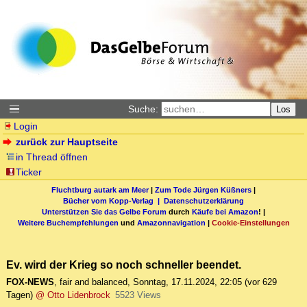
Suche:
Los
Login
zurück zur Hauptseite
in Thread öffnen
Ticker
Fluchtburg autark am Meer
|
Zum Tode Jürgen Küßners
|
Bücher vom Kopp-Verlag |
Datenschutzerklärung
Unterstützen Sie das Gelbe Forum
durch
Käufe bei Amazon
! |
Weitere Buchempfehlungen
und
Amazonnavigation
|
Cookie-Einstellungen
Ev. wird der Krieg so noch schneller beendet.
FOX-NEWS
,
fair and balanced
,
Sonntag, 17.11.2024, 22:05
(vor 629
Tagen)
@ Otto Lidenbrock
5523 Views