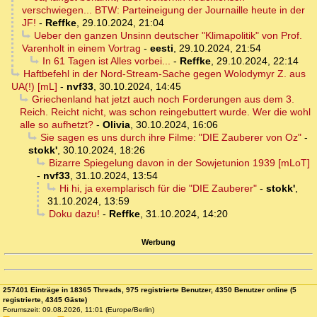
verschwiegen... BTW: Parteineigung der Journaille heute in der
JF!
-
Reffke
,
29.10.2024, 21:04
Ueber den ganzen Unsinn deutscher "Klimapolitik" von Prof.
Varenholt in einem Vortrag
-
eesti
,
29.10.2024, 21:54
In 61 Tagen ist Alles vorbei...
-
Reffke
,
29.10.2024, 22:14
Haftbefehl in der Nord-Stream-Sache gegen Wolodymyr Z. aus
UA(!) [mL]
-
nvf33
,
30.10.2024, 14:45
Griechenland hat jetzt auch noch Forderungen aus dem 3.
Reich. Reicht nicht, was schon reingebuttert wurde. Wer die wohl
alle so aufhetzt?
-
Olivia
,
30.10.2024, 16:06
Sie sagen es uns durch ihre Filme: "DIE Zauberer von Oz"
-
stokk'
,
30.10.2024, 18:26
Bizarre Spiegelung davon in der Sowjetunion 1939 [mLoT]
-
nvf33
,
31.10.2024, 13:54
Hi hi, ja exemplarisch für die "DIE Zauberer"
-
stokk'
,
31.10.2024, 13:59
Doku dazu!
-
Reffke
,
31.10.2024, 14:20
Werbung
257401 Einträge in 18365 Threads, 975 registrierte Benutzer, 4350 Benutzer online (5
registrierte, 4345 Gäste)
Forumszeit: 09.08.2026, 11:01 (Europe/Berlin)