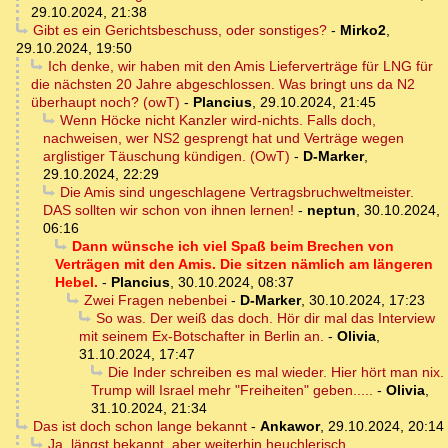
29.10.2024, 21:38
Gibt es ein Gerichtsbeschuss, oder sonstiges?
-
Mirko2
,
29.10.2024, 19:50
Ich denke, wir haben mit den Amis Lieferverträge für LNG für
die nächsten 20 Jahre abgeschlossen. Was bringt uns da N2
überhaupt noch? (owT)
-
Plancius
,
29.10.2024, 21:45
Wenn Höcke nicht Kanzler wird-nichts. Falls doch,
nachweisen, wer NS2 gesprengt hat und Verträge wegen
arglistiger Täuschung kündigen. (OwT)
-
D-Marker
,
29.10.2024, 22:29
Die Amis sind ungeschlagene Vertragsbruchweltmeister.
DAS sollten wir schon von ihnen lernen!
-
neptun
,
30.10.2024,
06:16
Dann wünsche ich viel Spaß beim Brechen von
Verträgen mit den Amis. Die sitzen nämlich am längeren
Hebel.
-
Plancius
,
30.10.2024, 08:37
Zwei Fragen nebenbei
-
D-Marker
,
30.10.2024, 17:23
So was. Der weiß das doch. Hör dir mal das Interview
mit seinem Ex-Botschafter in Berlin an.
-
Olivia
,
31.10.2024, 17:47
Die Inder schreiben es mal wieder. Hier hört man nix.
Trump will Israel mehr "Freiheiten" geben.....
-
Olivia
,
31.10.2024, 21:34
Das ist doch schon lange bekannt
-
Ankawor
,
29.10.2024, 20:14
Ja, längst bekannt, aber weiterhin heuchlerisch