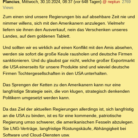
Plancius
,
Mittwoch, 30.10.2024, 08:37
(vor 648 Tagen)
@ neptun
2769
Views
Zum einen sind unsere Regierungen bis auf absehbare Zeit nie und
nimmer willens, sich mit den Amerikanern anzulegen. Vielmehr
liefern sie ihnen den Ausverkauf, nein das Verschenken unseres
Landes, auf dem goldenen Tablett.
Und sollten wir es wirklich auf einen Konflikt mit den Amis absehen,
werden sie sofort die große Keule rausholen und deutsche Firmen
sanktionieren. Und du glaubst gar nicht, welche großer Exportmarkt
die USA einerseits für unsere Produkte sind und wieviel deutsche
Firmen Tochtergesellschaften in den USA unterhalten.
Das Sprengen der Ketten zu den Amerikanern kann nur eine
langfristige Strategie sein, die von klugen, strategisch denkenden
Politikern umgesetzt werden kann.
Da das Ziel der aktuellen Regierungen allerdings ist, sich langfristig
an die USA zu binden, ist es für eine kommende, patriotische
Regierung umso schwerer, die amerikanischen Fesseln abzulegen.
Sie LNG-Verträge, langfristige Rüstungskäufe, Abhängigkeit bei
Software und Cloud-Diensten usw.