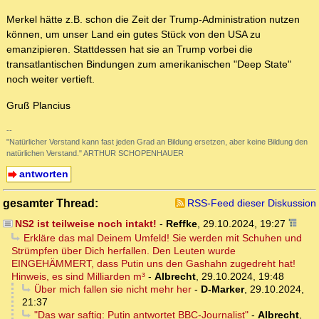
Merkel hätte z.B. schon die Zeit der Trump-Administration nutzen
können, um unser Land ein gutes Stück von den USA zu
emanzipieren. Stattdessen hat sie an Trump vorbei die
transatlantischen Bindungen zum amerikanischen "Deep State"
noch weiter vertieft.
Gruß Plancius
--
"Natürlicher Verstand kann fast jeden Grad an Bildung ersetzen, aber keine Bildung den
natürlichen Verstand." ARTHUR SCHOPENHAUER
antworten
gesamter Thread:
RSS-Feed dieser Diskussion
NS2 ist teilweise noch intakt!
-
Reffke
,
29.10.2024, 19:27
Erkläre das mal Deinem Umfeld! Sie werden mit Schuhen und
Strümpfen über Dich herfallen. Den Leuten wurde
EINGEHÄMMERT, dass Putin uns den Gashahn zugedreht hat!
Hinweis, es sind Milliarden m³
-
Albrecht
,
29.10.2024, 19:48
Über mich fallen sie nicht mehr her
-
D-Marker
,
29.10.2024,
21:37
"Das war saftig: Putin antwortet BBC-Journalist"
-
Albrecht
,