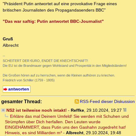
"Präsident Putin antwortet auf eine provokative Frage eines
britischen Journalisten des Propagandasenders BBC"
"Das war saftig: Putin antwortet BBC-Journalist"
Gruß
Albrecht
--
SCHEITERT DER €URO, ENDET DIE KNECHTSCHAFT!
Die EU ist die Brandmauer gegen Wohlstand und Prosperität in den Mitgliedsländern!
Die Großen hören auf zu herrschen, wenn die Kleinen aufhören zu kriechen.
Friedrich von Schiller (1759 - 1805)
antworten
gesamter Thread:
RSS-Feed dieser Diskussion
NS2 ist teilweise noch intakt!
-
Reffke
,
29.10.2024, 19:27
Erkläre das mal Deinem Umfeld! Sie werden mit Schuhen und
Strümpfen über Dich herfallen. Den Leuten wurde
EINGEHÄMMERT, dass Putin uns den Gashahn zugedreht hat!
Hinweis, es sind Milliarden m³
-
Albrecht
,
29.10.2024, 19:48