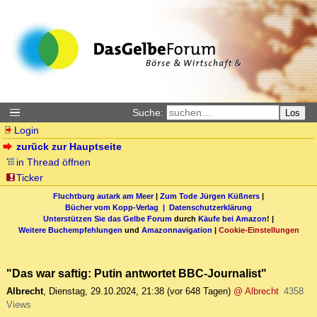
Suche:
Los
Login
zurück zur Hauptseite
in Thread öffnen
Ticker
Fluchtburg autark am Meer
|
Zum Tode Jürgen Küßners
|
Bücher vom Kopp-Verlag |
Datenschutzerklärung
Unterstützen Sie das Gelbe Forum
durch
Käufe bei Amazon
! |
Weitere Buchempfehlungen
und
Amazonnavigation
|
Cookie-Einstellungen
"Das war saftig: Putin antwortet BBC-Journalist"
Albrecht
,
Dienstag, 29.10.2024, 21:38
(vor 648 Tagen)
@ Albrecht
4358
Views