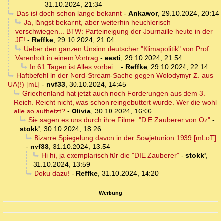
31.10.2024, 21:34
Das ist doch schon lange bekannt
-
Ankawor
,
29.10.2024, 20:14
Ja, längst bekannt, aber weiterhin heuchlerisch
verschwiegen... BTW: Parteineigung der Journaille heute in der
JF!
-
Reffke
,
29.10.2024, 21:04
Ueber den ganzen Unsinn deutscher "Klimapolitik" von Prof.
Varenholt in einem Vortrag
-
eesti
,
29.10.2024, 21:54
In 61 Tagen ist Alles vorbei...
-
Reffke
,
29.10.2024, 22:14
Haftbefehl in der Nord-Stream-Sache gegen Wolodymyr Z. aus
UA(!) [mL]
-
nvf33
,
30.10.2024, 14:45
Griechenland hat jetzt auch noch Forderungen aus dem 3.
Reich. Reicht nicht, was schon reingebuttert wurde. Wer die wohl
alle so aufhetzt?
-
Olivia
,
30.10.2024, 16:06
Sie sagen es uns durch ihre Filme: "DIE Zauberer von Oz"
-
stokk'
,
30.10.2024, 18:26
Bizarre Spiegelung davon in der Sowjetunion 1939 [mLoT]
-
nvf33
,
31.10.2024, 13:54
Hi hi, ja exemplarisch für die "DIE Zauberer"
-
stokk'
,
31.10.2024, 13:59
Doku dazu!
-
Reffke
,
31.10.2024, 14:20
Werbung