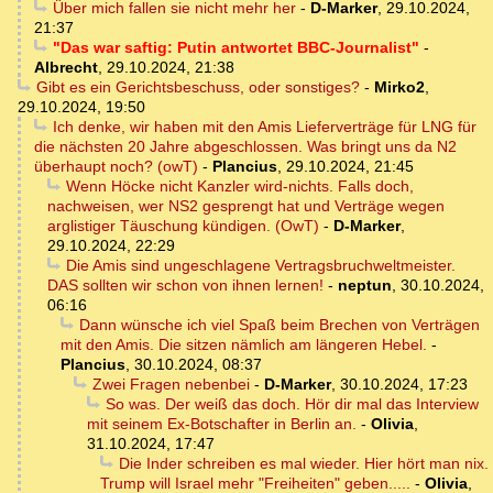
Über mich fallen sie nicht mehr her
-
D-Marker
,
29.10.2024,
21:37
"Das war saftig: Putin antwortet BBC-Journalist"
-
Albrecht
,
29.10.2024, 21:38
Gibt es ein Gerichtsbeschuss, oder sonstiges?
-
Mirko2
,
29.10.2024, 19:50
Ich denke, wir haben mit den Amis Lieferverträge für LNG für
die nächsten 20 Jahre abgeschlossen. Was bringt uns da N2
überhaupt noch? (owT)
-
Plancius
,
29.10.2024, 21:45
Wenn Höcke nicht Kanzler wird-nichts. Falls doch,
nachweisen, wer NS2 gesprengt hat und Verträge wegen
arglistiger Täuschung kündigen. (OwT)
-
D-Marker
,
29.10.2024, 22:29
Die Amis sind ungeschlagene Vertragsbruchweltmeister.
DAS sollten wir schon von ihnen lernen!
-
neptun
,
30.10.2024,
06:16
Dann wünsche ich viel Spaß beim Brechen von Verträgen
mit den Amis. Die sitzen nämlich am längeren Hebel.
-
Plancius
,
30.10.2024, 08:37
Zwei Fragen nebenbei
-
D-Marker
,
30.10.2024, 17:23
So was. Der weiß das doch. Hör dir mal das Interview
mit seinem Ex-Botschafter in Berlin an.
-
Olivia
,
31.10.2024, 17:47
Die Inder schreiben es mal wieder. Hier hört man nix.
Trump will Israel mehr "Freiheiten" geben.....
-
Olivia
,