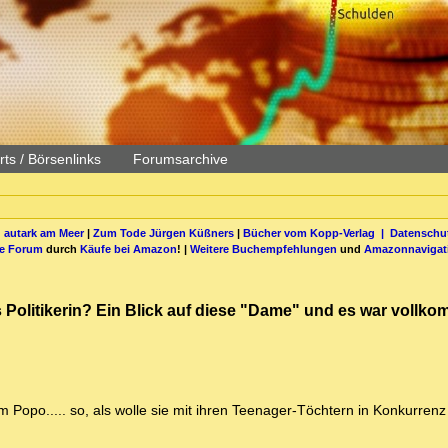
ts / Börsenlinks
Forumsarchive
 autark am Meer
|
Zum Tode Jürgen Küßners
|
Bücher vom Kopp-Verlag |
Datenschut
be Forum
durch
Käufe bei Amazon
! |
Weitere Buchempfehlungen
und
Amazonnavigat
ls Politikerin? Ein Blick auf diese "Dame" und es war vollk
 Popo..... so, als wolle sie mit ihren Teenager-Töchtern in Konkurrenz