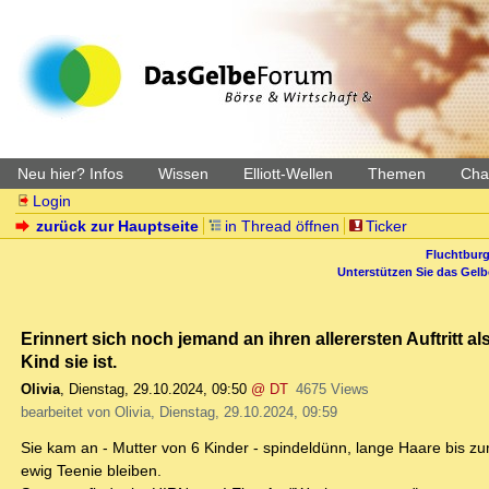
Neu hier? Infos
Wissen
Elliott-Wellen
Themen
Char
Login
zurück zur Hauptseite
in Thread öffnen
Ticker
Fluchtburg
Unterstützen Sie das Gel
Erinnert sich noch jemand an ihren allerersten Auftritt a
Kind sie ist.
Olivia
,
Dienstag, 29.10.2024, 09:50
@ DT
4675 Views
bearbeitet von Olivia, Dienstag, 29.10.2024, 09:59
Sie kam an - Mutter von 6 Kinder - spindeldünn, lange Haare bis zum
ewig Teenie bleiben.