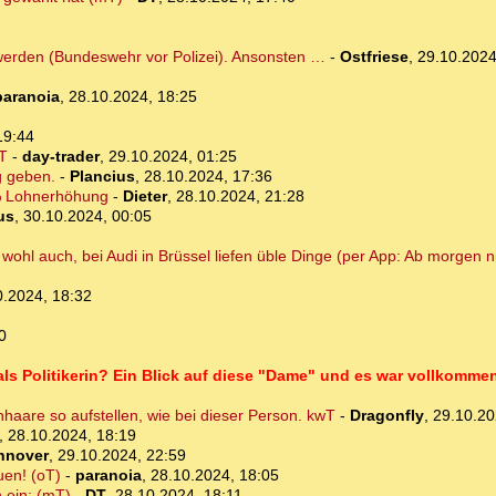
 werden (Bundeswehr vor Polizei). Ansonsten …
-
Ostfriese
,
29.10.2024
paranoia
,
28.10.2024, 18:25
19:44
T
-
day-trader
,
29.10.2024, 01:25
g geben.
-
Plancius
,
28.10.2024, 17:36
% Lohnerhöhung
-
Dieter
,
28.10.2024, 21:28
us
,
30.10.2024, 00:05
u wohl auch, bei Audi in Brüssel liefen üble Dinge (per App: Ab morgen
0.2024, 18:32
0
 als Politikerin? Ein Blick auf diese "Dame" und es war vollkomme
haare so aufstellen, wie bei dieser Person. kwT
-
Dragonfly
,
29.10.20
,
28.10.2024, 18:19
nnover
,
29.10.2024, 22:59
uen! (oT)
-
paranoia
,
28.10.2024, 18:05
n ein: (mT)
-
DT
,
28.10.2024, 18:11