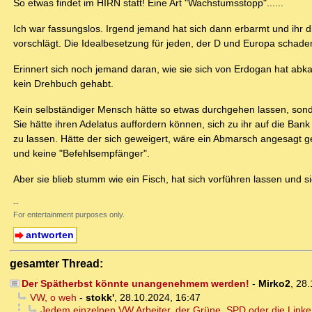
So etwas findet im HIRN statt! Eine Art "Wachstumsstopp"......
Ich war fassungslos. Irgend jemand hat sich dann erbarmt und ihr die
vorschlägt. Die Idealbesetzung für jeden, der D und Europa schaden 
Erinnert sich noch jemand daran, wie sie sich von Erdogan hat abka
kein Drehbuch gehabt.
Kein selbständiger Mensch hätte so etwas durchgehen lassen, sonde
Sie hätte ihren Adelatus auffordern können, sich zu ihr auf die Bank
zu lassen. Hätte der sich geweigert, wäre ein Abmarsch angesagt g
und keine "Befehlsempfänger".
Aber sie blieb stumm wie ein Fisch, hat sich vorführen lassen und 
--
For entertainment purposes only.
antworten
gesamter Thread:
Der Spätherbst könnte unangenehmem werden!
-
Mirko2
,
28.
VW, o weh
-
stokk'
,
28.10.2024, 16:47
Jedem einzelnen VW Arbeiter, der Grüne, SPD oder die Linke