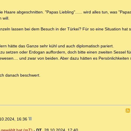
 Haare abgeschnitten. "Papas Liebling"...... wird alles tun, was "Papas
will.
nzeln lassen bei dem Besuch in der Türkei? Für so eine Situation hat s
rn hätte das Ganze sehr kühl und auch diplomatisch pariert.
 zu setzen oder Erdogan auffordern, doch bitte einen zweiten Sessel für
ewesen.... und zwar von beiden. Aber dazu hätten es Persönlichkeiten
sich danach beschwert.
10.2024, 16:36
 gewählt hat (mT)
-
DT
,
28.10.2024, 17:40