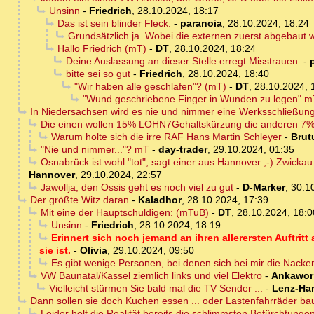
Unsinn
-
Friedrich
,
28.10.2024, 18:17
Das ist sein blinder Fleck.
-
paranoia
,
28.10.2024, 18:24
Grundsätzlich ja. Wobei die externen zuerst abgebaut
Hallo Friedrich (mT)
-
DT
,
28.10.2024, 18:24
Deine Auslassung an dieser Stelle erregt Misstrauen.
-
bitte sei so gut
-
Friedrich
,
28.10.2024, 18:40
"Wir haben alle geschlafen"? (mT)
-
DT
,
28.10.2024, 
"Wund geschriebene Finger in Wunden zu legen" m
In Niedersachsen wird es nie und nimmer eine Werksschließun
Die einen wollen 15% LOHN7Gehaltskürzung die anderen 7
Warum holte sich die irre RAF Hans Martin Schleyer
-
Brut
"Nie und nimmer..."? mT
-
day-trader
,
29.10.2024, 01:35
Osnabrück ist wohl "tot", sagt einer aus Hannover ;-) Zwicka
Hannover
,
29.10.2024, 22:57
Jawollja, den Ossis geht es noch viel zu gut
-
D-Marker
,
30.1
Der größte Witz daran
-
Kaladhor
,
28.10.2024, 17:39
Mit eine der Hauptschuldigen: (mTuB)
-
DT
,
28.10.2024, 18:0
Unsinn
-
Friedrich
,
28.10.2024, 18:19
Erinnert sich noch jemand an ihren allerersten Auftritt
sie ist.
-
Olivia
,
29.10.2024, 09:50
Es gibt wenige Personen, bei denen sich bei mir die Nacken
VW Baunatal/Kassel ziemlich links und viel Elektro
-
Ankawor
Vielleicht stürmen Sie bald mal die TV Sender ...
-
Lenz-Ha
Dann sollen sie doch Kuchen essen ... oder Lastenfahrräder ba
Leider holt die Realität bereits die schlimmsten Befürchtunge