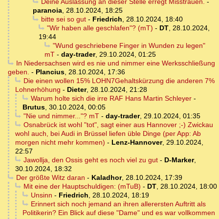
Deine Auslassung an dieser Stelle erregt Misstrauen.
-
paranoia
,
28.10.2024, 18:25
bitte sei so gut
-
Friedrich
,
28.10.2024, 18:40
"Wir haben alle geschlafen"? (mT)
-
DT
,
28.10.2024,
19:44
"Wund geschriebene Finger in Wunden zu legen"
mT
-
day-trader
,
29.10.2024, 01:25
In Niedersachsen wird es nie und nimmer eine Werksschließung
geben.
-
Plancius
,
28.10.2024, 17:36
Die einen wollen 15% LOHN7Gehaltskürzung die anderen 7%
Lohnerhöhung
-
Dieter
,
28.10.2024, 21:28
Warum holte sich die irre RAF Hans Martin Schleyer
-
Brutus
,
30.10.2024, 00:05
"Nie und nimmer..."? mT
-
day-trader
,
29.10.2024, 01:35
Osnabrück ist wohl "tot", sagt einer aus Hannover ;-) Zwickau
wohl auch, bei Audi in Brüssel liefen üble Dinge (per App: Ab
morgen nicht mehr kommen)
-
Lenz-Hannover
,
29.10.2024,
22:57
Jawollja, den Ossis geht es noch viel zu gut
-
D-Marker
,
30.10.2024, 18:32
Der größte Witz daran
-
Kaladhor
,
28.10.2024, 17:39
Mit eine der Hauptschuldigen: (mTuB)
-
DT
,
28.10.2024, 18:00
Unsinn
-
Friedrich
,
28.10.2024, 18:19
Erinnert sich noch jemand an ihren allerersten Auftritt als
Politikerin? Ein Blick auf diese "Dame" und es war vollkommen