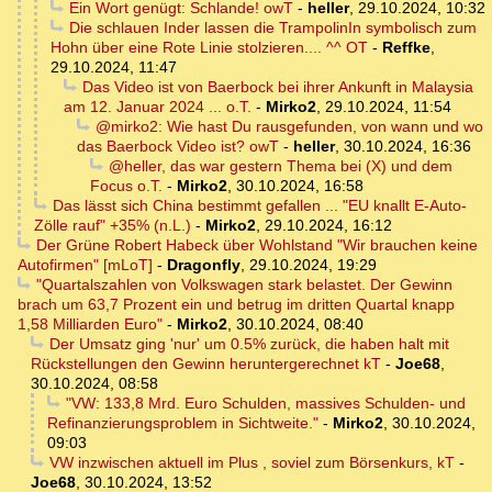
Ein Wort genügt: Schlande! owT
-
heller
,
29.10.2024, 10:32
Die schlauen Inder lassen die TrampolinIn symbolisch zum
Hohn über eine Rote Linie stolzieren.... ^^ OT
-
Reffke
,
29.10.2024, 11:47
Das Video ist von Baerbock bei ihrer Ankunft in Malaysia
am 12. Januar 2024 ... o.T.
-
Mirko2
,
29.10.2024, 11:54
@mirko2: Wie hast Du rausgefunden, von wann und wo
das Baerbock Video ist? owT
-
heller
,
30.10.2024, 16:36
@heller, das war gestern Thema bei (X) und dem
Focus o.T.
-
Mirko2
,
30.10.2024, 16:58
Das lässt sich China bestimmt gefallen ... "EU knallt E-Auto-
Zölle rauf" +35% (n.L.)
-
Mirko2
,
29.10.2024, 16:12
Der Grüne Robert Habeck über Wohlstand "Wir brauchen keine
Autofirmen" [mLoT]
-
Dragonfly
,
29.10.2024, 19:29
"Quartalszahlen von Volkswagen stark belastet. Der Gewinn
brach um 63,7 Prozent ein und betrug im dritten Quartal knapp
1,58 Milliarden Euro"
-
Mirko2
,
30.10.2024, 08:40
Der Umsatz ging 'nur' um 0.5% zurück, die haben halt mit
Rückstellungen den Gewinn heruntergerechnet kT
-
Joe68
,
30.10.2024, 08:58
"VW: 133,8 Mrd. Euro Schulden, massives Schulden- und
Refinanzierungsproblem in Sichtweite."
-
Mirko2
,
30.10.2024,
09:03
VW inzwischen aktuell im Plus , soviel zum Börsenkurs, kT
-
Joe68
,
30.10.2024, 13:52