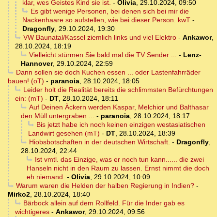
klar, wes Geistes Kind sie ist.
-
Olivia
,
29.10.2024, 09:50
Es gibt wenige Personen, bei denen sich bei mir die
Nackenhaare so aufstellen, wie bei dieser Person. kwT
-
Dragonfly
,
29.10.2024, 19:30
VW Baunatal/Kassel ziemlich links und viel Elektro
-
Ankawor
,
28.10.2024, 18:19
Vielleicht stürmen Sie bald mal die TV Sender ...
-
Lenz-
Hannover
,
29.10.2024, 22:59
Dann sollen sie doch Kuchen essen ... oder Lastenfahrräder
bauen! (oT)
-
paranoia
,
28.10.2024, 18:05
Leider holt die Realität bereits die schlimmsten Befürchtungen
ein: (mT)
-
DT
,
28.10.2024, 18:11
Auf Deinen Äckern werden Kaspar, Melchior und Balthasar
den Müll untergraben ...
-
paranoia
,
28.10.2024, 18:17
Bis jetzt habe ich noch keinen einzigen westasiatischen
Landwirt gesehen (mT)
-
DT
,
28.10.2024, 18:39
Hiobsbotschaften in der deutschen Wirtschaft.
-
Dragonfly
,
28.10.2024, 22:44
Ist vmtl. das Einzige, was er noch tun kann...... die zwei
Hanseln nicht in den Raum zu lassen. Ernst nimmt die doch
eh niemand.
-
Olivia
,
29.10.2024, 10:09
Warum waren die Helden der halben Regierung in Indien?
-
Mirko2
,
28.10.2024, 18:40
Bärbock allein auf dem Rollfeld. Für die Inder gab es
wichtigeres
-
Ankawor
,
29.10.2024, 09:56