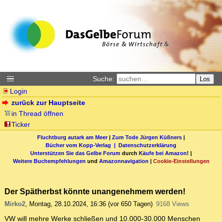
Suche:
Los
Login
zurück zur Hauptseite
in Thread öffnen
Ticker
Fluchtburg autark am Meer
|
Zum Tode Jürgen Küßners
|
Bücher vom Kopp-Verlag |
Datenschutzerklärung
Unterstützen Sie das Gelbe Forum
durch
Käufe bei Amazon
! |
Weitere Buchempfehlungen
und
Amazonnavigation
|
Cookie-Einstellungen
Der Spätherbst könnte unangenehmem werden!
Mirko2
,
Montag, 28.10.2024, 16:36
(vor 650 Tagen)
9168 Views
VW will mehre Werke schließen und 10.000-30.000 Menschen