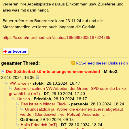
verlieren ihre Arbeitsplätze daraus Einkommen usw. Zulieferer und
alles was mit darin hängt.
Bauer rufen zum Bauernstreik am 23.11.24 auf und die
Massenmedien verlieren auch langsam die Geduld:
https://x.com/marcfriedrich7/status/1850882308187824265
antworten
gesamter Thread:
RSS-Feed dieser Diskussion
Der Spätherbst könnte unangenehmem werden!
-
Mirko2
,
28.10.2024, 16:36
VW, o weh
-
stokk'
,
28.10.2024, 16:47
Jedem einzelnen VW Arbeiter, der Grüne, SPD oder die Linke
gewählt hat (mT)
-
DT
,
28.10.2024, 17:40
Unsinn
-
Friedrich
,
28.10.2024, 18:17
Das ist sein blinder Fleck.
-
paranoia
,
28.10.2024, 18:24
Grundsätzlich ja. Wobei die externen zuerst abgebaut
werden (Bundeswehr vor Polizei). Ansonsten …
-
Ostfriese
,
29.10.2024, 09:15
Hallo Friedrich (mT)
-
DT
,
28.10.2024, 18:24